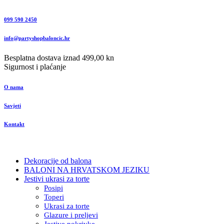
099 590 2450
info@partyshopbaloncic.hr
Besplatna dostava iznad 499,00 kn
Sigurnost i plaćanje
O nama
Savjeti
Kontakt
Dekoracije od balona
BALONI NA HRVATSKOM JEZIKU
Jestivi ukrasi za torte
Posipi
Toperi
Ukrasi za torte
Glazure i preljevi
Jestive pokrivke