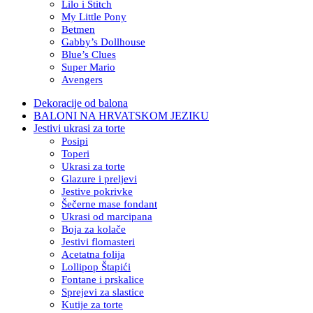
Lilo i Stitch
My Little Pony
Betmen
Gabby’s Dollhouse
Blue’s Clues
Super Mario
Avengers
Dekoracije od balona
BALONI NA HRVATSKOM JEZIKU
Jestivi ukrasi za torte
Posipi
Toperi
Ukrasi za torte
Glazure i preljevi
Jestive pokrivke
Šečerne mase fondant
Ukrasi od marcipana
Boja za kolače
Jestivi flomasteri
Acetatna folija
Lollipop Štapići
Fontane i prskalice
Sprejevi za slastice
Kutije za torte