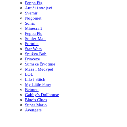
Peppa Pig
Autići i strojevi
Svemir
Nogomet
Sonic
Minecraft
Peppa Pig
Spider-Man
Fortnite
Star Wars
Spužva Bob
Princeze
Šumske životinje
Maša i Medvjed
LOL
Lilo i Stitch
My Little Pony
Betmen
Gabby’s Dollhouse
Blue’s Clues
Super Mario
Avengers