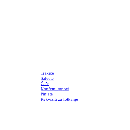
Trakice
Salvete
Čaše
Konfetni topovi
Pinjate
Rekviziti za fotkanje