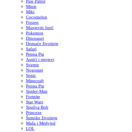
Paw Patrol
Minie
Miki
Cocomelon
Frozen
Munjeviti Jurić
Pokemon
Dinosauri
Domaće životinje
Safari
Peppa Pig
Autići i strojevi
Svemir
Nogomet
Sonic
Minecraft
Peppa Pig
Spider-Man
Fortnite
Star Wars
Spužva Bob
Princeze
Šumske životinje
Maša i Medvjed
LOL