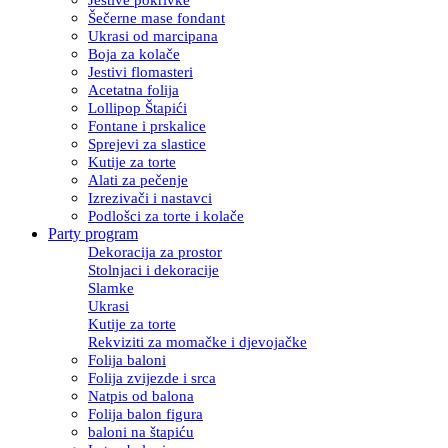
Šečerne mase fondant
Ukrasi od marcipana
Boja za kolače
Jestivi flomasteri
Acetatna folija
Lollipop Štapići
Fontane i prskalice
Sprejevi za slastice
Kutije za torte
Alati za pečenje
Izrezivači i nastavci
Podlošci za torte i kolače
Party program
Dekoracija za prostor
Stolnjaci i dekoracije
Slamke
Ukrasi
Kutije za torte
Rekviziti za momačke i djevojačke
Folija baloni
Folija zvijezde i srca
Natpis od balona
Folija balon figura
baloni na štapiću