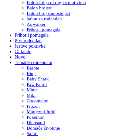
Balon folija okrugli s motivima
Balon brojevi
Balon broj samostojeći
balon za rođendan
Airwalker
Pribor i pomagala
Pribor i pomagala
Prvi rođendan
Jestive pokrivke
Girlande
Novo
Tematski rođendani
Barbie
Bing
Baby Shark
Paw Patrol
Minie
Miki
Cocomelon
Frozen
Munjeviti Jurić
Pokemon
Dinosauri
Domaće životinje
Safari