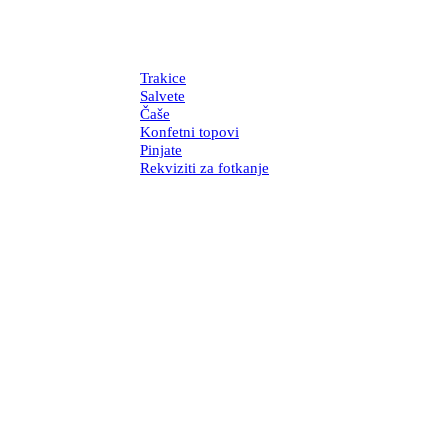
Trakice
Salvete
Čaše
Konfetni topovi
Pinjate
Rekviziti za fotkanje