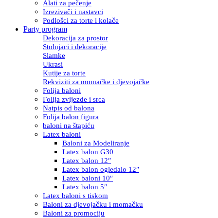
Alati za pečenje
Izrezivači i nastavci
Podlošci za torte i kolače
Party program
Dekoracija za prostor
Stolnjaci i dekoracije
Slamke
Ukrasi
Kutije za torte
Rekviziti za momačke i djevojačke
Folija baloni
Folija zvijezde i srca
Natpis od balona
Folija balon figura
baloni na štapiću
Latex baloni
Baloni za Modeliranje
Latex balon G30
Latex balon 12″
Latex balon ogledalo 12″
Latex baloni 10″
Latex balon 5″
Latex baloni s tiskom
Baloni za djevojačku i momačku
Baloni za promociju