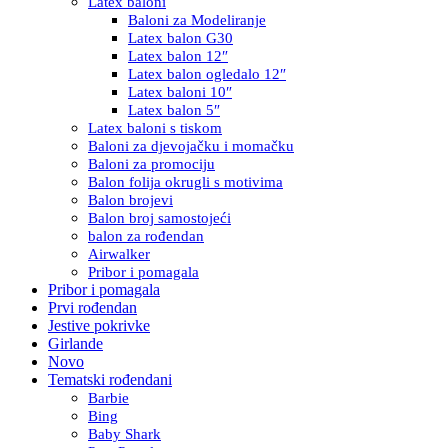
Latex baloni
Baloni za Modeliranje
Latex balon G30
Latex balon 12″
Latex balon ogledalo 12″
Latex baloni 10″
Latex balon 5″
Latex baloni s tiskom
Baloni za djevojačku i momačku
Baloni za promociju
Balon folija okrugli s motivima
Balon brojevi
Balon broj samostojeći
balon za rođendan
Airwalker
Pribor i pomagala
Pribor i pomagala
Prvi rođendan
Jestive pokrivke
Girlande
Novo
Tematski rođendani
Barbie
Bing
Baby Shark