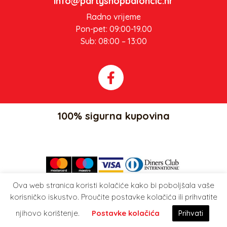
info@partyshopbaloncic.hr
Radno vrijeme
Pon-pet: 09:00-19.00
Sub: 08:00 – 13:00
100% sigurna kupovina
Ova web stranica koristi kolačiće kako bi poboljšala vaše
Party Shop Balončić, obrt ©
korisničko iskustvo. Proučite postavke kolačića ili prihvatite
njihovo korištenje.
Postavke kolačića
Prihvati