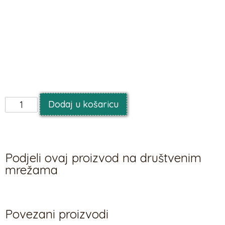
Saten obični, crni, 0,16
x 9 m
Dodaj u košaricu
Podjeli ovaj proizvod na društvenim
mrežama
Povezani proizvodi