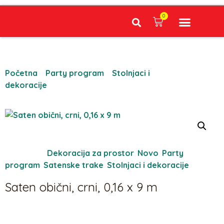
0
Narudžbe napravljene do 12:00 sati šaljemo isti radni dan, Dostava iznosi 5€ plaćanje pouzećem može se razlikovati ovisno o mjestu. Vrijeme dostave je 3 do 5 radnih dana.
Početna
/
Party program
/
Stolnjaci i
dekoracije
/ Saten obični, crni, 0,16 x 9 m
Kategorije:
Dekoracija za prostor
,
Novo
,
Party
program
,
Satenske trake
,
Stolnjaci i dekoracije
Saten obični, crni, 0,16 x 9 m
6,00
€