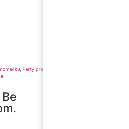
i momačku
,
Party program
,
te
 Be
om.