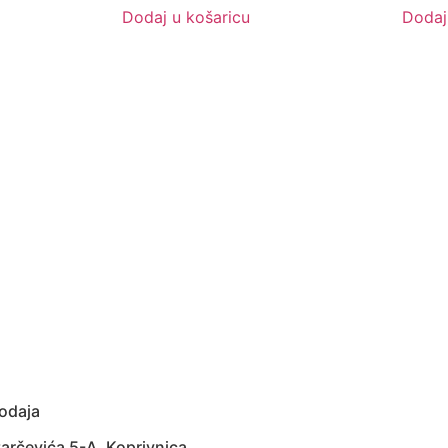
Dodaj u košaricu
Dodaj
odaja
arčevića 5-A, Koprivnica