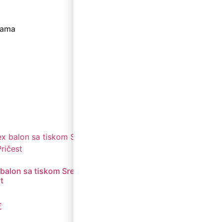
žama
 balon sa tiskom Sretna Prva
t
€