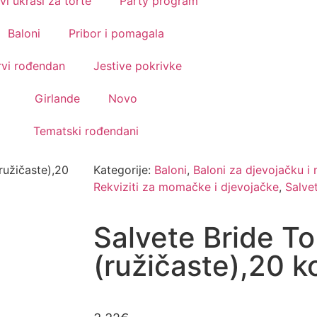
vi ukrasi za torte
Party program
Baloni
Pribor i pomagala
rvi rođendan
Jestive pokrivke
Girlande
Novo
Tematski rođendani
ružičaste),20
Kategorije:
Baloni
,
Baloni za djevojačku 
Rekviziti za momačke i djevojačke
,
Salve
Salvete Bride To
(ružičaste),20 k