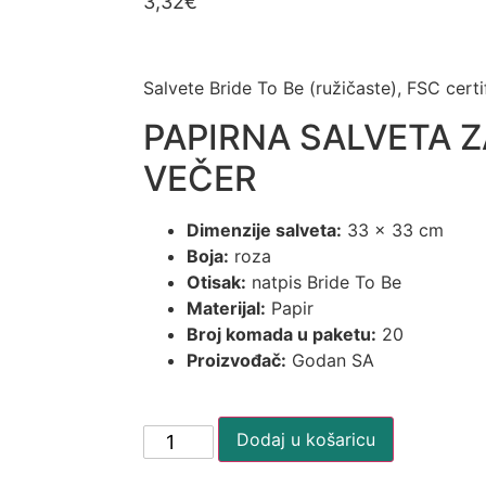
3,32
€
Salvete Bride To Be (ružičaste), FSC cert
PAPIRNA SALVETA 
VEČER
Dimenzije salveta:
33 x 33 cm
Boja:
roza
Otisak:
natpis Bride To Be
Materijal:
Papir
Broj komada u paketu:
20
Proizvođač:
Godan SA
Dodaj u košaricu