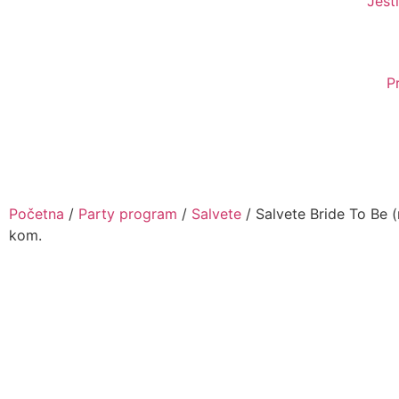
Jesti
P
Početna
/
Party program
/
Salvete
/ Salvete Bride To Be (
kom.