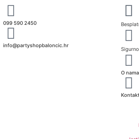
099 590 2450
Besplat
info@partyshopbaloncic.hr
Sigurno
O nama
Kontak