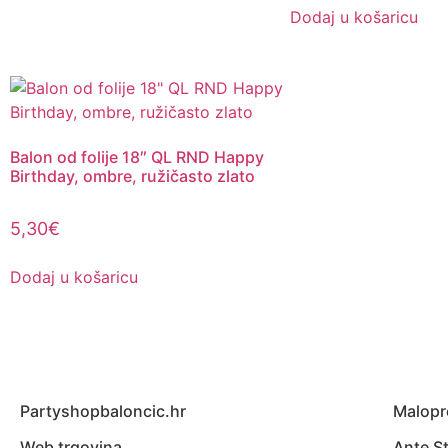
Dodaj u košaricu
Balon od folije 18″ QL RND Happy
Birthday, ombre, ružičasto zlato
5,30
€
Dodaj u košaricu
Partyshopbaloncic.hr
Malopr
Web trgovina
Ante St