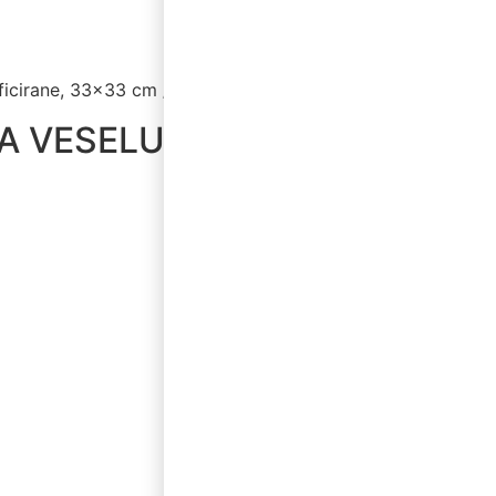
ificirane, 33×33 cm / 20 kom.
ZA VESELU