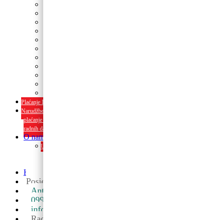
Tanjuri
Slamke
Stolnjaci i dekoracije
Pozivnice i čestitke
Banneri
Kape
Pinjate
Rođendanski rekviziti
Konfetni topovi
Rekviziti za momačke i djevojačke
rođendanski rekviziti
Plaćanje Internet bankarstvom i pouzećem
Narudžbe napravljene do 12:00 sati šaljemo isti radni dan, Dostava iznosi 5€
plaćanje pouzećem može se razlikovati ovisno o mjestu. Vrijeme dostave je 3 do 5
radnih dana.
O nama
Upoznaj nas ili posjeti u trgovini. Osim proizvoda nudimo i usluge
dekoriranja interijera i eksterija te najam popratne opreme
O nama
Kontakt
Posjetite nas u maloprodaji
Ante Starčevića 5A, Koprivnica ->
099 590 2450
info@partyshopbaloncic.hr
Radno vrijeme