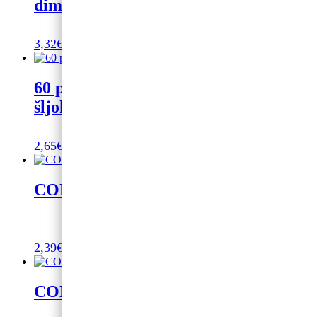
dimenzija 33 x 33 cm, 20 kom.
3,32
€
Dodaj u košaricu
60 papirnati ukras, crno-zlatni sa
šljokicama, 10×19 cm
2,65
€
Dodaj u košaricu
CONFETTI ROSE GOLD 15G
2,39
€
Dodaj u košaricu
CONFETTI SILVER 15G