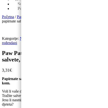
Sub: 08-13
Pon-pet: 09-19
Početna
/
Party program
/
Salvete
/ Paw Patrol Skye i Everest
papirnate salvete, 33 x 33 cm, 20 kom.
Kategorije:
Novo
,
Party program
,
Paw Patrol
,
Salvete
,
Tematski
rođendani
Paw Patrol Skye i Everest papirnate
salvete, 33 x 33 cm, 20 kom.
3,31
€
Papirnate salvete PAW PATROL Skye i Everest, 33x33cm, 20
kom.
Voli li vaše dijete Skye i Everest?
Tražite salvete u lijepoj, pastelnoj boji?
Jesu li nasmijani štenci iz Paw Patrola savršeni za rođendan vašeg
djeteta?