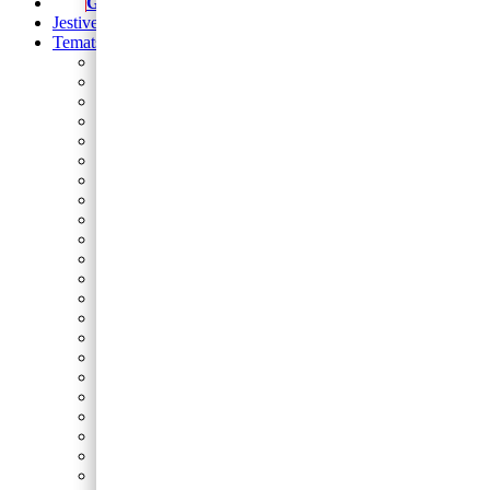
Girlande
Jestive pokrivke
Tematski rođendani
Prvi rođendan
Nogomet
Barbie
Blue’s Clues
Sonic
Cocomelon
Safari
Gabby’s Dollhouse
Autići i strojevi
Lilo i Stitch
Frozen
Domaće životinje
Minecraft
Spider-Man
Miki
Peppa Pig
Pokemon
Dinosauri
Princeze
Paw Patrol
Minie
Svemir