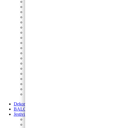
Nogomet
Sonic
Minecraft
Peppa Pig
Spider-Man
Fortnite
Star Wars
Spužva Bob
Princeze
Šumske životinje
Maša i Medvjed
LOL
Lilo i Stitch
My Little Pony
Betmen
Gabby’s Dollhouse
Blue’s Clues
Super Mario
Avengers
Dekoracije od balona
BALONI NA HRVATSKOM JEZIKU
Jestivi ukrasi za torte
Posipi
Toperi