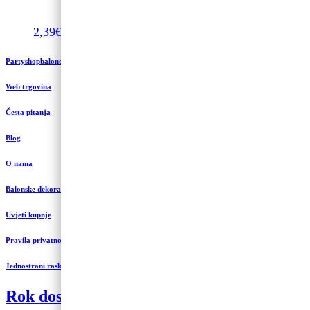
2,39
€
Dodaj u košaricu
Partyshopbaloncic.hr
Web trgovina
Česta pitanja
Blog
O nama
Balonske dekoracije i uređenje
Uvjeti kupnje
Pravila privatnosti
Jednostrani raskid ugovora
Rok dostave 3 do 5 radnih dana