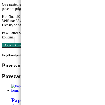
Ove pastelne salvete Paw Patrol Skye i Everest savršene su za
posebne prigode, rođendane ili tematske zabave!
Količina: 20 kom.
Veličina: 33x33cm.
Dvoslojne salvete.
Paw Patrol Skye i Everest papirnate salvete, 33 x 33 cm, 20 kom.
količina
Dodaj u košaricu
Podjeli ovaj proizvod na društvenim mrežama
Povezani proizvodi
Povezani proizvodi
Papirnate salvete “Baloni – 60”,