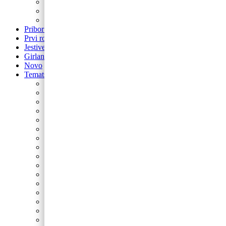
balon za rođendan
Airwalker
Pribor i pomagala
Pribor i pomagala
Prvi rođendan
Jestive pokrivke
Girlande
Novo
Tematski rođendani
Barbie
Bing
Baby Shark
Paw Patrol
Minie
Miki
Cocomelon
Frozen
Munjeviti Jurić
Pokemon
Dinosauri
Domaće životinje
Safari
Peppa Pig
Autići i strojevi
Svemir