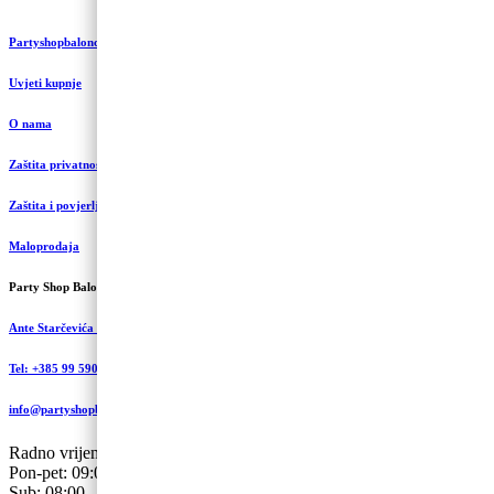
Partyshopbaloncic.hr
Uvjeti kupnje
O nama
Zaštita privatnosti i kolačići
Zaštita i povjerljivost podataka
Maloprodaja
Party Shop Balončić, obrt
Ante Starčevića 5A, Koprivnica
Tel: +385 99 590 2450
info@partyshopbaloncic.hr
Radno vrijeme
Pon-pet: 09:00-19.00
Sub: 08:00 – 13:00