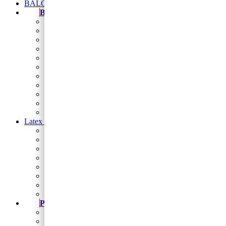
BALONI NA HRVATSKOM JEZIKU
Baloni
Balon brojevi
folija balon figura
Natpis od balona
Folija zvijezde i srca
Balon folija okrugli 18
balon za rođendan
Balon broj samostojeći
baloni na štapiću
Baloni za djevojačku i momačku
Baloni za vjerske svečanosti
Sveta potvrda
Latex baloni
Latex balon 5″
Latex baloni 10″
Latex balon 12″
Latex balon ogledalo 12″
latex baloni s tiskom
Baloni za Modeliranje
Trakice
Stalci za dekoriranje
Party program
Čaše
Salvete