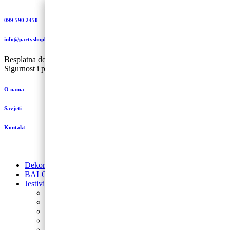
099 590 2450
info@partyshopbaloncic.hr
Besplatna dostava iznad 499,00 kn
Sigurnost i plaćanje
O nama
Savjeti
Kontakt
Dekoracije od balona
BALONI NA HRVATSKOM JEZIKU
Jestivi ukrasi za torte
Posipi
Toperi
Ukrasi za torte
Glazure i preljevi
Jestive pokrivke