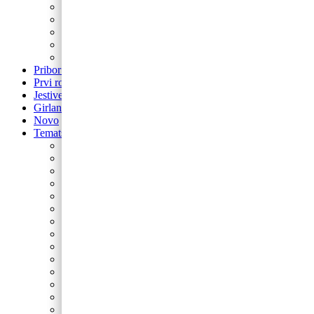
Balon brojevi
Balon broj samostojeći
balon za rođendan
Airwalker
Pribor i pomagala
Pribor i pomagala
Prvi rođendan
Jestive pokrivke
Girlande
Novo
Tematski rođendani
Barbie
Bing
Baby Shark
Paw Patrol
Minie
Miki
Cocomelon
Frozen
Munjeviti Jurić
Pokemon
Dinosauri
Domaće životinje
Safari
Peppa Pig