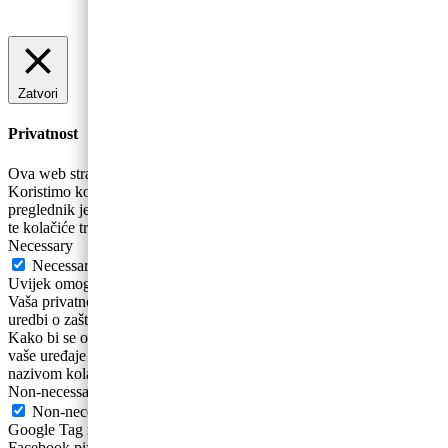
Zatvori
Privatnost
Ova web stranica koristi kolačiće za poboljšanje vašeg iskustva.
Koristimo kolačiće koji se prema potrebi pohranjuju se na vaš
preglednik jer su bitni za rad osnovnih funkcionalnosti web stranice
te kolačiće trećih strana koji nam pomažu u analizira
...
Necessary
Necessary
Uvijek omogućeno
Vaša privatnost i osobni podaci su nam bitni. Sukladno novoj Općoj
uredbi o zaštiti podataka ažurirali smo naša Pravila privatnosti .
Kako bi se osigurao ispravan rad ovih web-stranica, ponekad na
vaše uređaje pohranjujemo male podatkovne datoteke poznate pod
nazivom kolačići.
Non-necessary
Non-necessary
Google Tag manager Google Analytics Google ecommerce
Facebook pixel