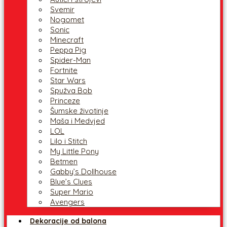
Svemir
Nogomet
Sonic
Minecraft
Peppa Pig
Spider-Man
Fortnite
Star Wars
Spužva Bob
Princeze
Šumske životinje
Maša i Medvjed
LOL
Lilo i Stitch
My Little Pony
Betmen
Gabby’s Dollhouse
Blue’s Clues
Super Mario
Avengers
Dekoracije od balona