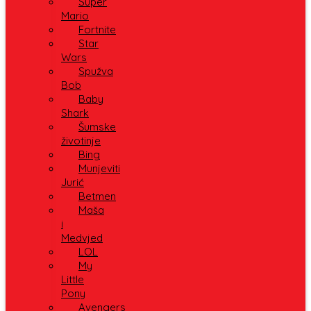
Super
Mario
Fortnite
Star
Wars
Spužva
Bob
Baby
Shark
Šumske
životinje
Bing
Munjeviti
Jurić
Betmen
Maša
i
Medvjed
LOL
My
Little
Pony
Avengers