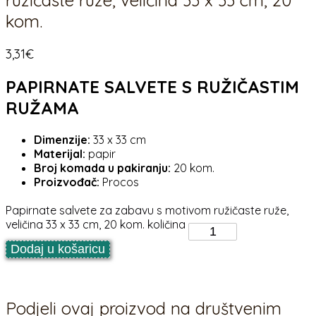
ružičaste ruže, veličina 33 x 33 cm, 20
kom.
3,31
€
PAPIRNATE SALVETE S RUŽIČASTIM
RUŽAMA
Dimenzije:
33 x 33 cm
Materijal:
papir
Broj komada u pakiranju:
20 kom.
Proizvođač:
Procos
Papirnate salvete za zabavu s motivom ružičaste ruže,
veličina 33 x 33 cm, 20 kom. količina
Dodaj u košaricu
Podjeli ovaj proizvod na društvenim