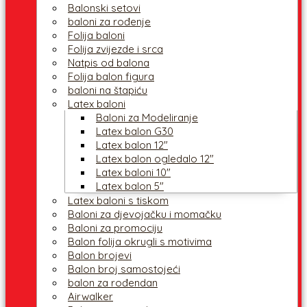
Balonski setovi
baloni za rođenje
Folija baloni
Folija zvijezde i srca
Natpis od balona
Folija balon figura
baloni na štapiću
Latex baloni
Baloni za Modeliranje
Latex balon G30
Latex balon 12″
Latex balon ogledalo 12″
Latex baloni 10″
Latex balon 5″
Latex baloni s tiskom
Baloni za djevojačku i momačku
Baloni za promociju
Balon folija okrugli s motivima
Balon brojevi
Balon broj samostojeći
balon za rođendan
Airwalker