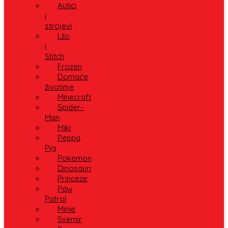
Autići
i
strojevi
Lilo
i
Stitch
Frozen
Domaće
životinje
Minecraft
Spider-
Man
Miki
Peppa
Pig
Pokemon
Dinosauri
Princeze
Paw
Patrol
Minie
Svemir