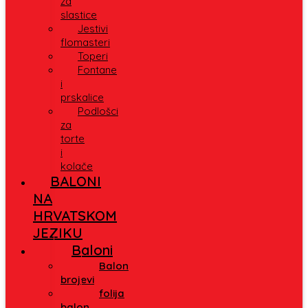
za
slastice
Jestivi
flomasteri
Toperi
Fontane
i
prskalice
Podlošci
za
torte
i
kolače
BALONI
NA
HRVATSKOM
JEZIKU
Baloni
Balon
brojevi
folija
balon