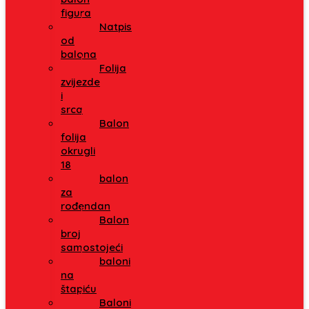
figura
Natpis
od
balona
Folija
zvijezde
i
srca
Balon
folija
okrugli
18
balon
za
rođendan
Balon
broj
samostojeći
baloni
na
štapiću
Baloni