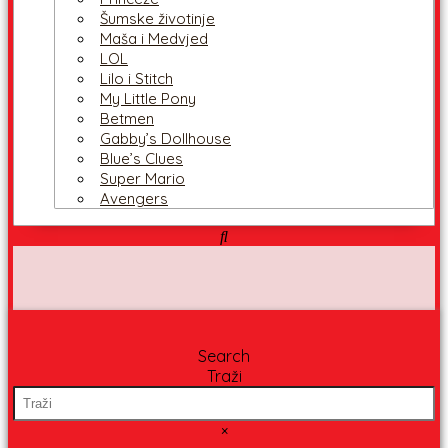
Šumske životinje
Maša i Medvjed
LOL
Lilo i Stitch
My Little Pony
Betmen
Gabby’s Dollhouse
Blue’s Clues
Super Mario
Avengers
Search
Traži
×