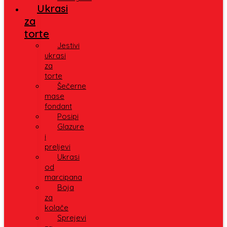
Ukrasi
za
torte
Jestivi
ukrasi
za
torte
Šečerne
mase
fondant
Posipi
Glazure
i
preljevi
Ukrasi
od
marcipana
Boja
za
kolače
Sprejevi