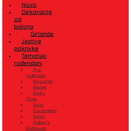
Novo
Dekoracije
od
balona
Girlande
Jestive
pokrivke
Tematski
rođendani
Prvi
rođendan
Nogomet
Barbie
Blue’s
Clues
Sonic
Cocomelon
Safari
Gabby’s
Dollhouse