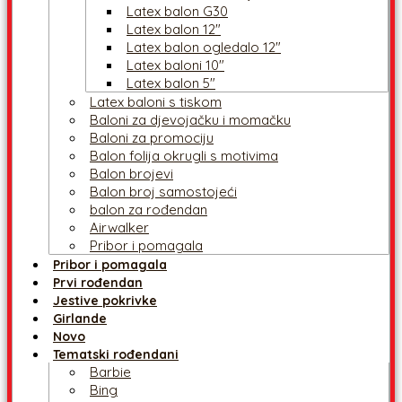
Latex balon G30
Latex balon 12″
Latex balon ogledalo 12″
Latex baloni 10″
Latex balon 5″
Latex baloni s tiskom
Baloni za djevojačku i momačku
Baloni za promociju
Balon folija okrugli s motivima
Balon brojevi
Balon broj samostojeći
balon za rođendan
Airwalker
Pribor i pomagala
Pribor i pomagala
Prvi rođendan
Jestive pokrivke
Girlande
Novo
Tematski rođendani
Barbie
Bing