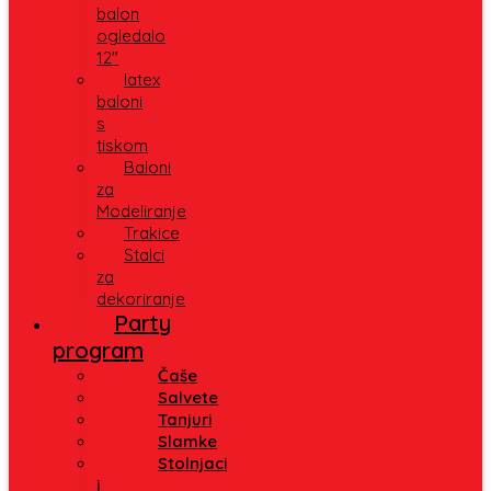
balon
ogledalo
12″
latex
baloni
s
tiskom
Baloni
za
Modeliranje
Trakice
Stalci
za
dekoriranje
Party
program
Čaše
Salvete
Tanjuri
Slamke
Stolnjaci
i