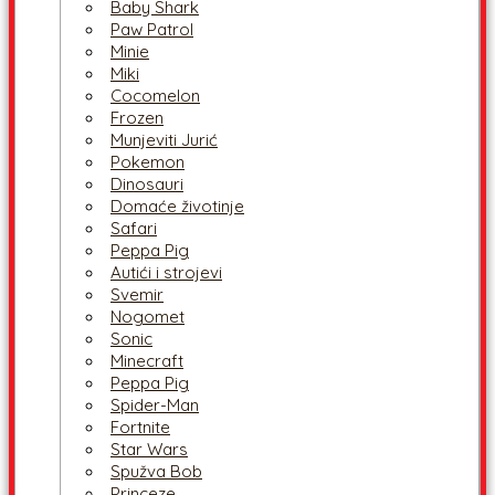
Baby Shark
Paw Patrol
Minie
Miki
Cocomelon
Frozen
Munjeviti Jurić
Pokemon
Dinosauri
Domaće životinje
Safari
Peppa Pig
Autići i strojevi
Svemir
Nogomet
Sonic
Minecraft
Peppa Pig
Spider-Man
Fortnite
Star Wars
Spužva Bob
Princeze