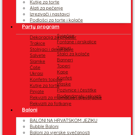
Kutije za torte
Alati za pečenje
Izrezivači i nastavci
Podlošci za torte i kolače
Party program
Svjećice
Dekoracija za prostor
Fontane i prskalice
Trakice
Tanjuri
Stolnjaci i dekoracije
Stalci za kolače
Salvete
Banneri
Slamke
Toperi
Čaše
Kape
Ukrasi
Konfeti
Konfetni topovi
Maske
Kutije za torte
Pozivnice i čestitke
Pinjate
Rođendanski rekviziti
Rekviziti za momačke i djevojačke
Rekviziti za fotkanje
Baloni
BALONI NA HRVATSKOM JEZIKU
Bubble Baloni
Baloni za vjerske svečanosti