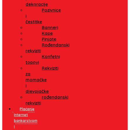
dekoracije
Pozivnice
i
čestitke
Banneri
Kape
Pinjate
Rođendanski
rekviziti
Konfetni
topovi
Rekviziti
za
momačke
i
djevojačke
rođendanski
rekviziti
Plaćanje
Internet
bankarstvom
i