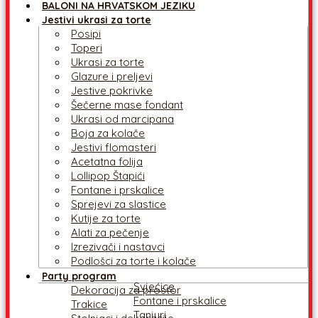
BALONI NA HRVATSKOM JEZIKU
Jestivi ukrasi za torte
Posipi
Toperi
Ukrasi za torte
Glazure i preljevi
Jestive pokrivke
Šečerne mase fondant
Ukrasi od marcipana
Boja za kolače
Jestivi flomasteri
Acetatna folija
Lollipop Štapići
Fontane i prskalice
Sprejevi za slastice
Kutije za torte
Alati za pečenje
Izrezivači i nastavci
Podlošci za torte i kolače
Party program
Svjećice
Dekoracija za prostor
Fontane i prskalice
Trakice
Tanjuri