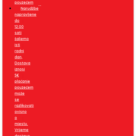
pouzećem
Narudžbe
napravljene
do
12:00
sati
šaljemo
isti
radni
dan,
Dostava
iznosi
5€
plaćanje
pouzećem
može
se
razlikovati
ovisno
o
mjestu.
Vrijeme
dostave