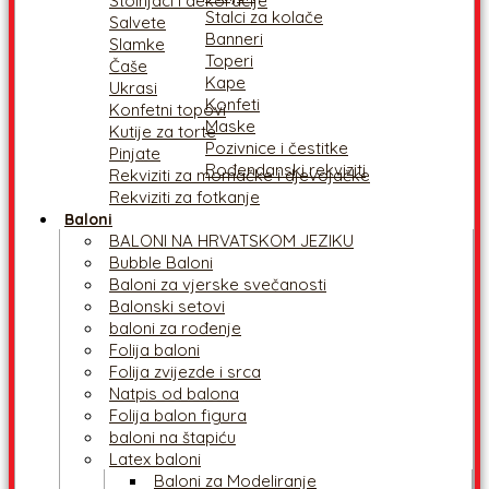
Stolnjaci i dekoracije
Stalci za kolače
Salvete
Banneri
Slamke
Toperi
Čaše
Kape
Ukrasi
Konfeti
Konfetni topovi
Maske
Kutije za torte
Pozivnice i čestitke
Pinjate
Rođendanski rekviziti
Rekviziti za momačke i djevojačke
Rekviziti za fotkanje
Baloni
BALONI NA HRVATSKOM JEZIKU
Bubble Baloni
Baloni za vjerske svečanosti
Balonski setovi
baloni za rođenje
Folija baloni
Folija zvijezde i srca
Natpis od balona
Folija balon figura
baloni na štapiću
Latex baloni
Baloni za Modeliranje