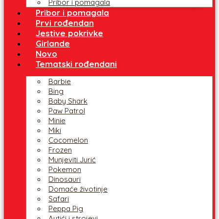
Pribor i pomagala
Pribor i pomagala
Prvi rođendan
Jestive pokrivke
Girlande
Novo
Tematski rođendani
Barbie
Bing
Baby Shark
Paw Patrol
Minie
Miki
Cocomelon
Frozen
Munjeviti Jurić
Pokemon
Dinosauri
Domaće životinje
Safari
Peppa Pig
Autići i strojevi