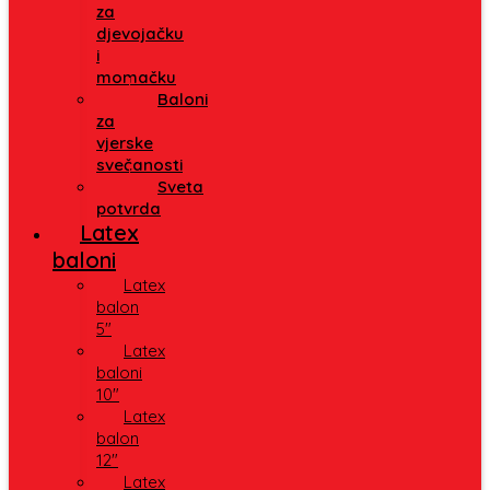
za
djevojačku
i
momačku
Baloni
za
vjerske
svečanosti
Sveta
potvrda
Latex
baloni
Latex
balon
5″
Latex
baloni
10″
Latex
balon
12″
Latex