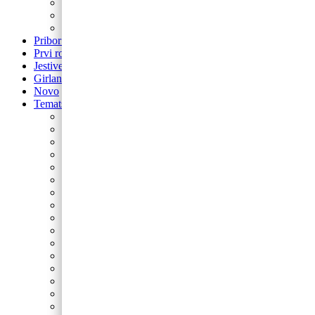
balon za rođendan
Airwalker
Pribor i pomagala
Pribor i pomagala
Prvi rođendan
Jestive pokrivke
Girlande
Novo
Tematski rođendani
Barbie
Bing
Baby Shark
Paw Patrol
Minie
Miki
Cocomelon
Frozen
Munjeviti Jurić
Pokemon
Dinosauri
Domaće životinje
Safari
Peppa Pig
Autići i strojevi
Svemir