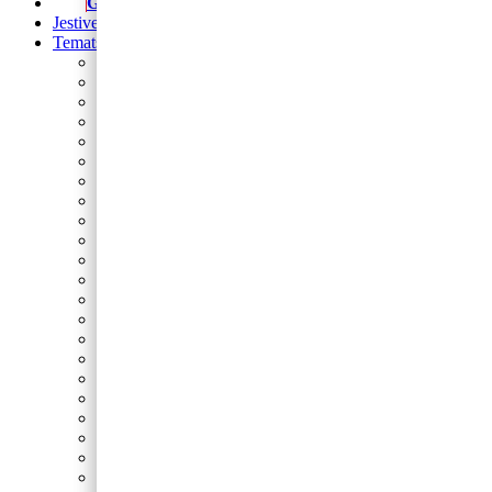
Girlande
Jestive pokrivke
Tematski rođendani
Prvi rođendan
Nogomet
Barbie
Blue’s Clues
Sonic
Cocomelon
Safari
Gabby’s Dollhouse
Autići i strojevi
Lilo i Stitch
Frozen
Domaće životinje
Minecraft
Spider-Man
Miki
Peppa Pig
Pokemon
Dinosauri
Princeze
Paw Patrol
Minie
Svemir