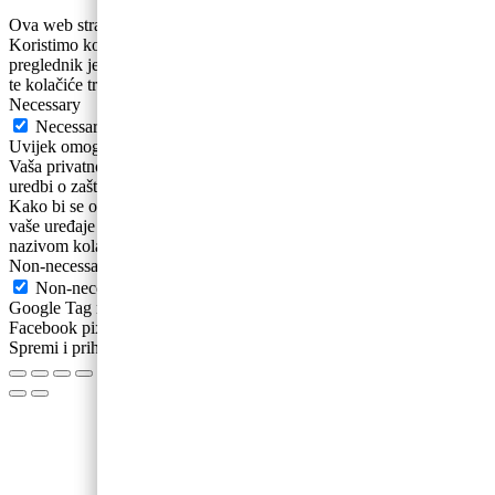
Ova web stranica koristi kolačiće za poboljšanje vašeg iskustva.
Koristimo kolačiće koji se prema potrebi pohranjuju se na vaš
preglednik jer su bitni za rad osnovnih funkcionalnosti web stranice
te kolačiće trećih strana koji nam pomažu u analizira
...
Necessary
Necessary
Uvijek omogućeno
Vaša privatnost i osobni podaci su nam bitni. Sukladno novoj Općoj
uredbi o zaštiti podataka ažurirali smo naša Pravila privatnosti .
Kako bi se osigurao ispravan rad ovih web-stranica, ponekad na
vaše uređaje pohranjujemo male podatkovne datoteke poznate pod
nazivom kolačići.
Non-necessary
Non-necessary
Google Tag manager Google Analytics Google ecommerce
Facebook pixel
Spremi i prihvati