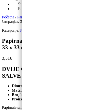
Sub: 08-13
Pon-pet: 09-19
Početna
/
Party program
/
Salvete
/ Papirnate salvete Dvije čaše
šampanjca, 33 x 33 cm, 20 kom.
Kategorije:
Novo
,
Party program
,
Salvete
,
Tematski rođendani
Papirnate salvete Dvije čaše šampanjca,
33 x 33 cm, 20 kom.
3,31
€
DVIJE ČAŠE ŠAMPANJCA PAPIRNATE
SALVETE
Dimenzije:
33×33 cm
Materijal:
papir
Broj komada u pakiranju:
20 kom.
Proizvođač:
Polmak
Papirnate salvete Dvije čaše šampanjca, 33 x 33 cm, 20 kom.