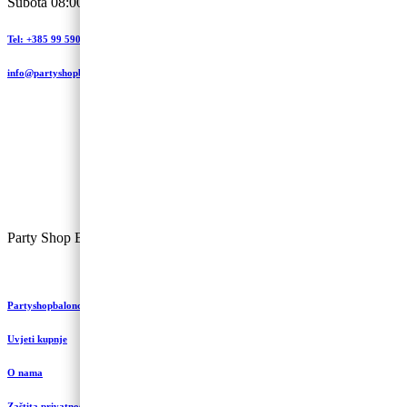
Subota 08:00 – 13:00
Tel: +385 99 590 2450
info@partyshopbaloncic.hr
Party Shop Balončić, obrt ©
Partyshopbaloncic.hr
Uvjeti kupnje
O nama
Zaštita privatnosti i kolačići