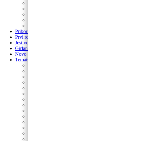
Balon brojevi
Balon broj samostojeći
balon za rođendan
Airwalker
Pribor i pomagala
Pribor i pomagala
Prvi rođendan
Jestive pokrivke
Girlande
Novo
Tematski rođendani
Barbie
Bing
Baby Shark
Paw Patrol
Minie
Miki
Cocomelon
Frozen
Munjeviti Jurić
Pokemon
Dinosauri
Domaće životinje
Safari
Peppa Pig