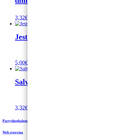
dimenzija 33 x 33 cm, 20 kom.
3,32
€
Dodaj u košaricu
Jestiva slika za vjerska događanja
5,00
€
Dodaj u košaricu
Salvete za Prvu Pričest 20/1
3,32
€
Dodaj u košaricu
Partyshopbaloncic.hr
Web trgovina