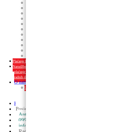
Tanjuri
Slamke
Stolnjaci i dekoracije
Pozivnice i čestitke
Banneri
Kape
Pinjate
Rođendanski rekviziti
Konfetni topovi
Rekviziti za momačke i djevojačke
rođendanski rekviziti
Plaćanje Internet bankarstvom i pouzećem
Narudžbe napravljene do 12:00 sati šaljemo isti radni dan, Dostava iznosi 5€
plaćanje pouzećem može se razlikovati ovisno o mjestu. Vrijeme dostave je 3 do 5
radnih dana.
O nama
Upoznaj nas ili posjeti u trgovini. Osim proizvoda nudimo i usluge
dekoriranja interijera i eksterija te najam popratne opreme
O nama
Kontakt
Posjetite nas u maloprodaji
Ante Starčevića 5A, Koprivnica ->
099 590 2450
info@partyshopbaloncic.hr
Radno vrijeme