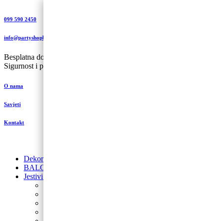
099 590 2450
info@partyshopbaloncic.hr
Besplatna dostava iznad 499,00 kn
Sigurnost i plaćanje
O nama
Savjeti
Kontakt
Dekoracije od balona
BALONI NA HRVATSKOM JEZIKU
Jestivi ukrasi za torte
Posipi
Toperi
Ukrasi za torte
Glazure i preljevi
Jestive pokrivke