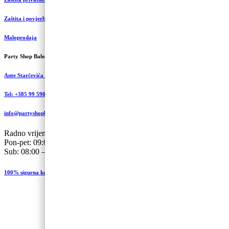
Zaštita i povjerljivost podataka
Maloprodaja
Party Shop Balončić, obrt
Ante Starčevića 5A, Koprivnica
Tel: +385 99 590 2450
info@partyshopbaloncic.hr
Radno vrijeme
Pon-pet: 09:00-19.00
Sub: 08:00 – 13:00
100% sigurna kupovina