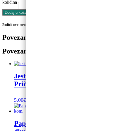
količina
Dodaj u košaricu
Podjeli ovaj proizvod na društvenim mrežama
Povezani proizvodi
Povezani proizvodi
Jestiva pokrivka za tortu Prva
Pričect
5,00
€
Dodaj u košaricu
Papirnate salvete “Baloni – 50”,