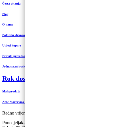
Česta pitanja
Blog
O nama
Balonske dekoracije i uređenje
Uvjeti kupnje
Pravila privatnosti
Jednostrani raskid ugovora
Rok dostave 3 do 5 radnih dana
Maloprodaja
Ante Starčevića 5-A, Koprivnica
Radno vrijeme:
Ponedjeljak-petak 09:00 – 19:00