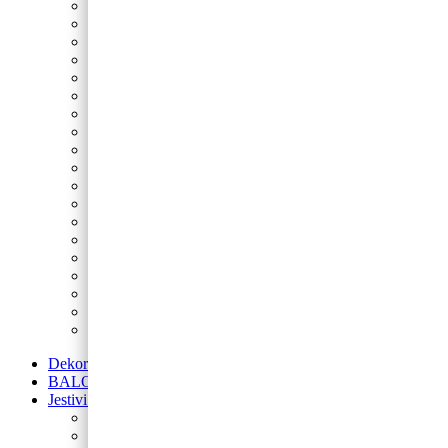
Nogomet
Sonic
Minecraft
Peppa Pig
Spider-Man
Fortnite
Star Wars
Spužva Bob
Princeze
Šumske životinje
Maša i Medvjed
LOL
Lilo i Stitch
My Little Pony
Betmen
Gabby’s Dollhouse
Blue’s Clues
Super Mario
Avengers
Dekoracije od balona
BALONI NA HRVATSKOM JEZIKU
Jestivi ukrasi za torte
Posipi
Toperi