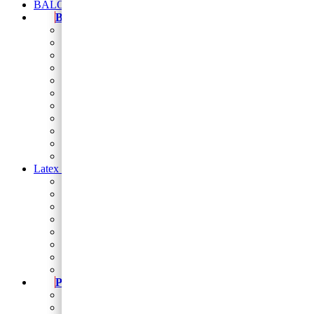
BALONI NA HRVATSKOM JEZIKU
Baloni
Balon brojevi
folija balon figura
Natpis od balona
Folija zvijezde i srca
Balon folija okrugli 18
balon za rođendan
Balon broj samostojeći
baloni na štapiću
Baloni za djevojačku i momačku
Baloni za vjerske svečanosti
Sveta potvrda
Latex baloni
Latex balon 5″
Latex baloni 10″
Latex balon 12″
Latex balon ogledalo 12″
latex baloni s tiskom
Baloni za Modeliranje
Trakice
Stalci za dekoriranje
Party program
Čaše
Salvete