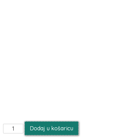
MAČKA BALON FOLIJA
Veličina:
45 cm (18″)
Oblik:
Okrugli
Boja:
roza
Tisak:
Kitty
Broj komada u paketu:
1
Proizvođač:
Godan S.A
Baloni su dizajnirani za punjenje helijem.
Punjenje zrakom spriječit će balone da lebde.
Baloni nisu punjeni helijem ili zrakom. Morate ih sami
ispuniti.
Balon je opremljen samozatvarajućim ventilom
Dodaj u košaricu