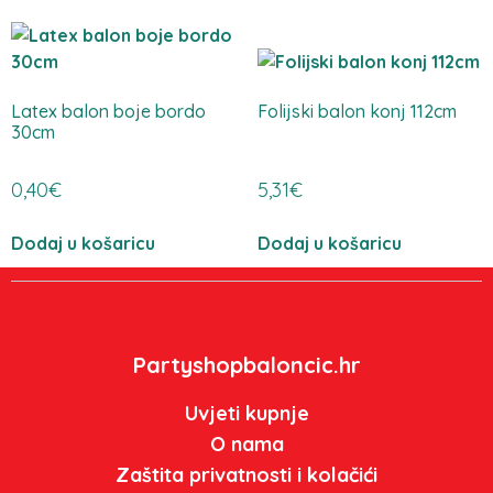
Latex balon boje bordo
Folijski balon konj 112cm
30cm
0,40
€
5,31
€
Dodaj u košaricu
Dodaj u košaricu
Partyshopbaloncic.hr
Uvjeti kupnje
O nama
Zaštita privatnosti i kolačići