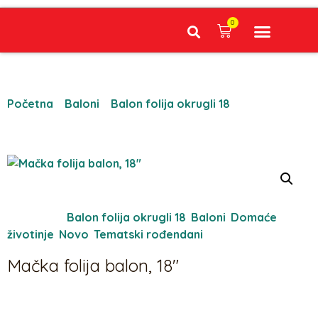
0
Narudžbe napravljene do 12:00 sati šaljemo isti radni dan, Dostava iznosi 5€ plaćanje pouzećem može se razlikovati ovisno o mjestu. Vrijeme dostave je 3 do 5 radnih dana.
Početna
/
Baloni
/
Balon folija okrugli 18
/ Mačka folija
balon, 18″
Kategorije:
Balon folija okrugli 18
,
Baloni
,
Domaće
životinje
,
Novo
,
Tematski rođendani
Mačka folija balon, 18″
5,30
€