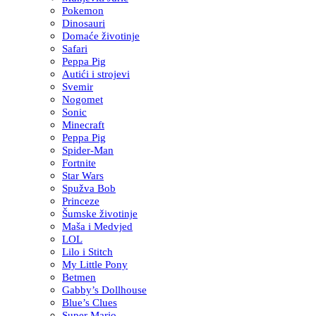
Pokemon
Dinosauri
Domaće životinje
Safari
Peppa Pig
Autići i strojevi
Svemir
Nogomet
Sonic
Minecraft
Peppa Pig
Spider-Man
Fortnite
Star Wars
Spužva Bob
Princeze
Šumske životinje
Maša i Medvjed
LOL
Lilo i Stitch
My Little Pony
Betmen
Gabby’s Dollhouse
Blue’s Clues
Super Mario