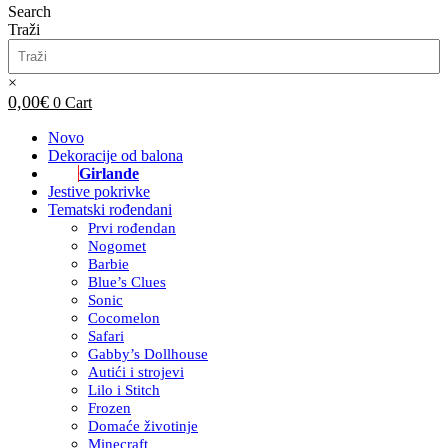
Search
Traži
×
0,00
€
0
Cart
Novo
Dekoracije od balona
Girlande
Jestive pokrivke
Tematski rođendani
Prvi rođendan
Nogomet
Barbie
Blue’s Clues
Sonic
Cocomelon
Safari
Gabby’s Dollhouse
Autići i strojevi
Lilo i Stitch
Frozen
Domaće životinje
Minecraft