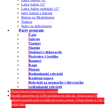
Latex balon 12″
Latex balon ogledalo 12″
latex baloni s tiskom
Baloni za Modeliranje
Trakice
Stalci za dekoriranje
Party program
Čaše
Salvete
Tanjuri
Slamke
Stolnjaci i dekoracije
Pozivnice i čestitke
Banneri
Kape
Pinjate
Rođendanski rekviziti
Konfetni topovi
Rekviziti za momačke i djevojačke
rođendanski rekviziti
Plaćanje Internet bankarstvom i pouzećem
Narudžbe napravljene do 12:00 sati šaljemo isti radni dan, Dostava iznosi 5€
plaćanje pouzećem može se razlikovati ovisno o mjestu. Vrijeme dostave je 3 do 5
radnih dana.