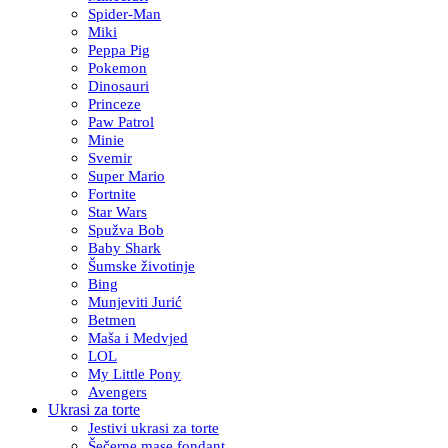
Spider-Man
Miki
Peppa Pig
Pokemon
Dinosauri
Princeze
Paw Patrol
Minie
Svemir
Super Mario
Fortnite
Star Wars
Spužva Bob
Baby Shark
Šumske životinje
Bing
Munjeviti Jurić
Betmen
Maša i Medvjed
LOL
My Little Pony
Avengers
Ukrasi za torte
Jestivi ukrasi za torte
Šečerne mase fondant