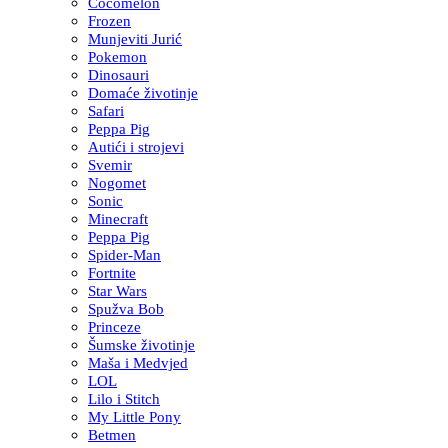
Cocomelon
Frozen
Munjeviti Jurić
Pokemon
Dinosauri
Domaće životinje
Safari
Peppa Pig
Autići i strojevi
Svemir
Nogomet
Sonic
Minecraft
Peppa Pig
Spider-Man
Fortnite
Star Wars
Spužva Bob
Princeze
Šumske životinje
Maša i Medvjed
LOL
Lilo i Stitch
My Little Pony
Betmen