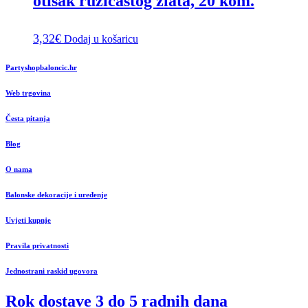
otisak ružičastog zlata, 20 kom.
3,32
€
Dodaj u košaricu
Partyshopbaloncic.hr
Web trgovina
Česta pitanja
Blog
O nama
Balonske dekoracije i uređenje
Uvjeti kupnje
Pravila privatnosti
Jednostrani raskid ugovora
Rok dostave 3 do 5 radnih dana