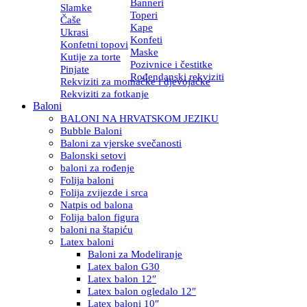
Banneri
Slamke
Toperi
Čaše
Kape
Ukrasi
Konfeti
Konfetni topovi
Maske
Kutije za torte
Pozivnice i čestitke
Pinjate
Rođendanski rekviziti
Rekviziti za momačke i djevojačke
Rekviziti za fotkanje
Baloni
BALONI NA HRVATSKOM JEZIKU
Bubble Baloni
Baloni za vjerske svečanosti
Balonski setovi
baloni za rođenje
Folija baloni
Folija zvijezde i srca
Natpis od balona
Folija balon figura
baloni na štapiću
Latex baloni
Baloni za Modeliranje
Latex balon G30
Latex balon 12″
Latex balon ogledalo 12″
Latex baloni 10″