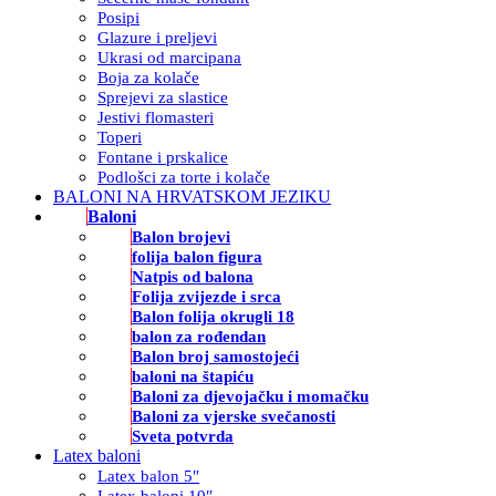
Posipi
Glazure i preljevi
Ukrasi od marcipana
Boja za kolače
Sprejevi za slastice
Jestivi flomasteri
Toperi
Fontane i prskalice
Podlošci za torte i kolače
BALONI NA HRVATSKOM JEZIKU
Baloni
Balon brojevi
folija balon figura
Natpis od balona
Folija zvijezde i srca
Balon folija okrugli 18
balon za rođendan
Balon broj samostojeći
baloni na štapiću
Baloni za djevojačku i momačku
Baloni za vjerske svečanosti
Sveta potvrda
Latex baloni
Latex balon 5″
Latex baloni 10″