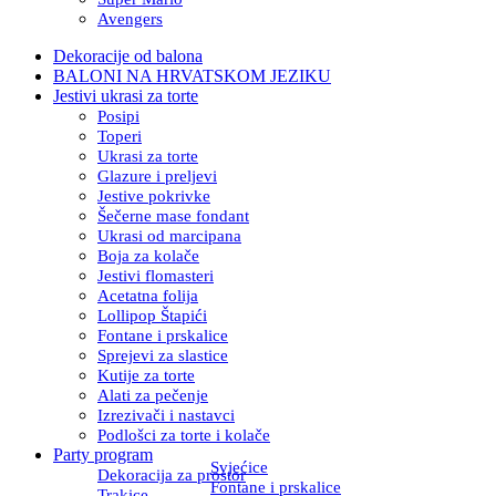
Avengers
Dekoracije od balona
BALONI NA HRVATSKOM JEZIKU
Jestivi ukrasi za torte
Posipi
Toperi
Ukrasi za torte
Glazure i preljevi
Jestive pokrivke
Šečerne mase fondant
Ukrasi od marcipana
Boja za kolače
Jestivi flomasteri
Acetatna folija
Lollipop Štapići
Fontane i prskalice
Sprejevi za slastice
Kutije za torte
Alati za pečenje
Izrezivači i nastavci
Podlošci za torte i kolače
Party program
Svjećice
Dekoracija za prostor
Fontane i prskalice
Trakice