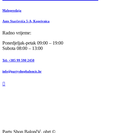
Maloprodaja
Ante Starčevića 5-A, Koprivnica
Radno vrijeme:
Ponedjeljak-petak 09:00 – 19:00
Subota 08:00 – 13:00
Tel: +385 99 590 2450
info@partyshopbaloncic.hr
Party Shop Balončić, obrt ©