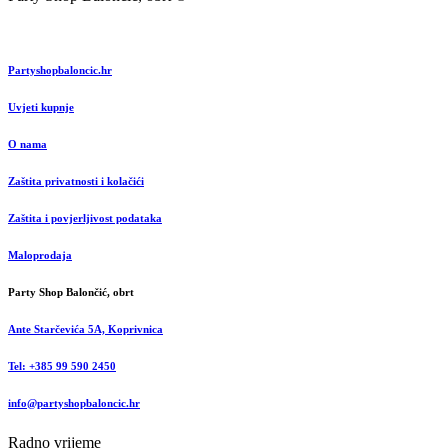
Partyshopbaloncic.hr
Uvjeti kupnje
O nama
Zaštita privatnosti i kolačići
Zaštita i povjerljivost podataka
Maloprodaja
Party Shop Balončić, obrt
Ante Starčevića 5A, Koprivnica
Tel: +385 99 590 2450
info@partyshopbaloncic.hr
Radno vrijeme