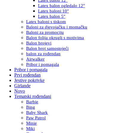
Latex balon 12″
Latex balon ogledalo 12″
Latex baloni 10″
Latex balon 5″
Latex baloni s tiskom
Baloni za djevojačku i momačku
Baloni za promociju
Balon folija okrugli s motivima
Balon brojevi
Balon broj samostojeći
balon za rođendan
Airwalker
Pribor i pomagala
Pribor i pomagala
Prvi rođendan
Jestive pokrivke
Girlande
Novo
Tematski rođendani
Barbie
Bing
Baby Shark
Paw Patrol
Minie
Miki