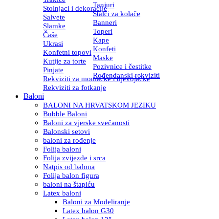
Tanjuri
Stolnjaci i dekoracije
Stalci za kolače
Salvete
Banneri
Slamke
Toperi
Čaše
Kape
Ukrasi
Konfeti
Konfetni topovi
Maske
Kutije za torte
Pozivnice i čestitke
Pinjate
Rođendanski rekviziti
Rekviziti za momačke i djevojačke
Rekviziti za fotkanje
Baloni
BALONI NA HRVATSKOM JEZIKU
Bubble Baloni
Baloni za vjerske svečanosti
Balonski setovi
baloni za rođenje
Folija baloni
Folija zvijezde i srca
Natpis od balona
Folija balon figura
baloni na štapiću
Latex baloni
Baloni za Modeliranje
Latex balon G30