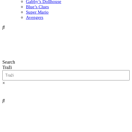
Gabby’s Dollhouse
Blue’s Clues
Super Mario
Avengers
Search
Traži
×
0,00
€
0
Cart