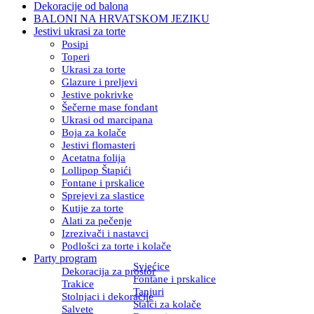
Dekoracije od balona
BALONI NA HRVATSKOM JEZIKU
Jestivi ukrasi za torte
Posipi
Toperi
Ukrasi za torte
Glazure i preljevi
Jestive pokrivke
Šečerne mase fondant
Ukrasi od marcipana
Boja za kolače
Jestivi flomasteri
Acetatna folija
Lollipop Štapići
Fontane i prskalice
Sprejevi za slastice
Kutije za torte
Alati za pečenje
Izrezivači i nastavci
Podlošci za torte i kolače
Party program
Svjećice
Dekoracija za prostor
Fontane i prskalice
Trakice
Tanjuri
Stolnjaci i dekoracije
Stalci za kolače
Salvete