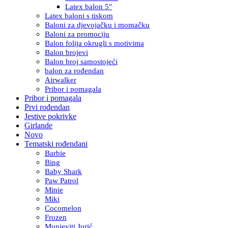
Latex balon 5″
Latex baloni s tiskom
Baloni za djevojačku i momačku
Baloni za promociju
Balon folija okrugli s motivima
Balon brojevi
Balon broj samostojeći
balon za rođendan
Airwalker
Pribor i pomagala
Pribor i pomagala
Prvi rođendan
Jestive pokrivke
Girlande
Novo
Tematski rođendani
Barbie
Bing
Baby Shark
Paw Patrol
Minie
Miki
Cocomelon
Frozen
Munjeviti Jurić