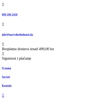
099 590 2450
info@partyshopbaloncic.hr
Besplatna dostava iznad 499,00 kn
Sigurnost i plaćanje
O nama
Savjeti
Kontakt