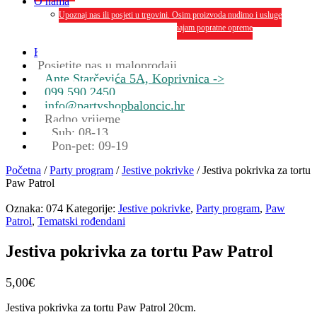
O nama
Upoznaj nas ili posjeti u trgovini. Osim proizvoda nudimo i usluge
dekoriranja interijera i eksterija te najam popratne opreme
O nama
Kontakt
Posjetite nas u maloprodaji
Ante Starčevića 5A, Koprivnica ->
099 590 2450
info@partyshopbaloncic.hr
Radno vrijeme
Sub: 08-13
Pon-pet: 09-19
Početna
/
Party program
/
Jestive pokrivke
/ Jestiva pokrivka za tortu
Paw Patrol
Oznaka:
074
Kategorije:
Jestive pokrivke
,
Party program
,
Paw
Patrol
,
Tematski rođendani
Jestiva pokrivka za tortu Paw Patrol
5,00
€
Jestiva pokrivka za tortu Paw Patrol 20cm.