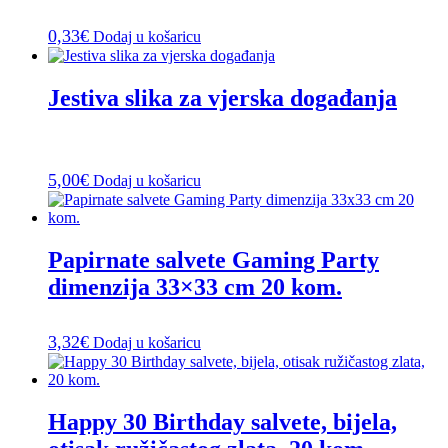
0,33
€
Dodaj u košaricu
Jestiva slika za vjerska događanja
5,00
€
Dodaj u košaricu
Papirnate salvete Gaming Party
dimenzija 33×33 cm 20 kom.
3,32
€
Dodaj u košaricu
Happy 30 Birthday salvete, bijela,