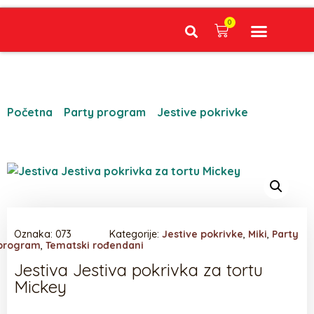
0
Narudžbe napravljene do 12:00 sati šaljemo isti radni dan, Dostava iznosi 5€ plaćanje pouzećem može se razlikovati ovisno o mjestu. Vrijeme dostave je 3 do 5 radnih dana.
Početna
/
Party program
/
Jestive pokrivke
/ Jestiva
Jestiva pokrivka za tortu Mickey
Oznaka:
073
Kategorije:
Jestive pokrivke
,
Miki
,
Party
program
,
Tematski rođendani
Jestiva Jestiva pokrivka za tortu
Mickey