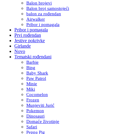
Balon brojevi
Balon broj samostojeći
balon za rođendan
Airwalker
Pribor i pomagala
Pribor i pomagala
Prvi rođendan
Jestive pokrivke
Girlande
Novo
Tematski rođendani
Barbie
Bing
Baby Shark
Paw Patrol
Minie
Miki
Cocomelon
Frozen
Munjeviti Jurić
Pokemon
Dinosauri
Domaće životinje
Safari
Peppa Pig