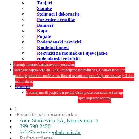
Tanjuri
Slamke
Stolnjaci i dekoracije
Pozivnice i čestitke
Banneri
Kape
Pinjate
Rođendanski rekviziti
Konfetni topovi
Rekviziti za momačke i djevojačke
rođendanski rekviziti
Plaćanje Internet bankarstvom i pouzećem
Narudžbe napravljene do 12:00 sati šaljemo isti radni dan, Dostava iznosi 5€
plaćanje pouzećem može se razlikovati ovisno o mjestu. Vrijeme dostave je 3 do 5
radnih dana.
O nama
Upoznaj nas ili posjeti u trgovini. Osim proizvoda nudimo i usluge
dekoriranja interijera i eksterija te najam popratne opreme
O nama
Kontakt
Posjetite nas u maloprodaji
Ante Starčevića 5A, Koprivnica ->
099 590 2450
info@partyshopbaloncic.hr
Radno vrijeme