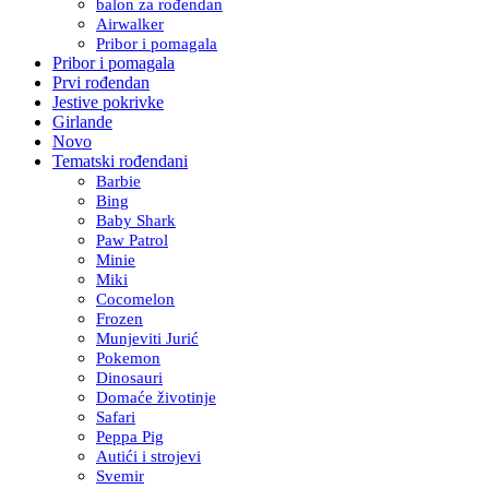
balon za rođendan
Airwalker
Pribor i pomagala
Pribor i pomagala
Prvi rođendan
Jestive pokrivke
Girlande
Novo
Tematski rođendani
Barbie
Bing
Baby Shark
Paw Patrol
Minie
Miki
Cocomelon
Frozen
Munjeviti Jurić
Pokemon
Dinosauri
Domaće životinje
Safari
Peppa Pig
Autići i strojevi
Svemir