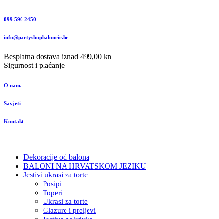
099 590 2450
info@partyshopbaloncic.hr
Besplatna dostava iznad 499,00 kn
Sigurnost i plaćanje
O nama
Savjeti
Kontakt
Dekoracije od balona
BALONI NA HRVATSKOM JEZIKU
Jestivi ukrasi za torte
Posipi
Toperi
Ukrasi za torte
Glazure i preljevi
Jestive pokrivke