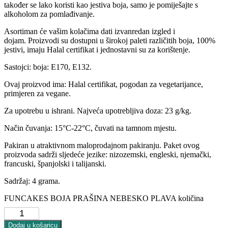
također se lako koristi kao jestiva boja, samo je pomiješajte s
alkoholom za pomlađivanje.
Asortiman će vašim kolačima dati izvanredan izgled i
dojam. Proizvodi su dostupni u širokoj paleti različitih boja, 100%
jestivi, imaju Halal certifikat i jednostavni su za korištenje.
Sastojci: boja: E170, E132.
Ovaj proizvod ima: Halal certifikat, pogodan za vegetarijance,
primjeren za vegane.
Za upotrebu u ishrani. Najveća upotrebljiva doza: 23 g/kg.
Način čuvanja: 15°C-22°C, čuvati na tamnom mjestu.
Pakiran u atraktivnom maloprodajnom pakiranju. Paket ovog
proizvoda sadrži sljedeće jezike: nizozemski, engleski, njemački,
francuski, španjolski i talijanski.
Sadržaj: 4 grama.
FUNCAKES BOJA PRAŠINA NEBESKO PLAVA količina
Dodaj u košaricu