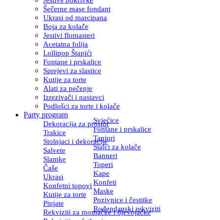
Šečerne mase fondant
Ukrasi od marcipana
Boja za kolače
Jestivi flomasteri
Acetatna folija
Lollipop Štapići
Fontane i prskalice
Sprejevi za slastice
Kutije za torte
Alati za pečenje
Izrezivači i nastavci
Podlošci za torte i kolače
Party program
Svjećice
Dekoracija za prostor
Fontane i prskalice
Trakice
Tanjuri
Stolnjaci i dekoracije
Stalci za kolače
Salvete
Banneri
Slamke
Toperi
Čaše
Kape
Ukrasi
Konfeti
Konfetni topovi
Maske
Kutije za torte
Pozivnice i čestitke
Pinjate
Rođendanski rekviziti
Rekviziti za momačke i djevojačke