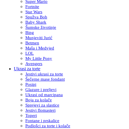
Super Mario
Fortnite
Star Wars
Spužva Bob
Baby Shark
Šumske životinje
Bing
Munjeviti Jurić
Betmen
Maša i Medvjed
LOL
My Little Pony
Avengers
Ukrasi za torte
Jestivi ukrasi za torte
Šečerne mase fondant
Posipi
Glazure i preljevi
Ukrasi od marcipana
Boja za kolače
Sprejevi za slastice
Jestivi flomasteri
Toperi
Fontane i prskalice
Podlošci za torte i kolače