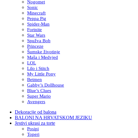
Nogomet
Sonic
Minecraft
Peppa Pig
Spider-Man
Fortnite
Star Wars
Spužva Bob
Princeze
Šumske životinje
Maša i Medvjed
LOL
Lilo i Stitch
My Little Pony
Betmen
Gabby’s Dollhouse
Blue’s Clues
Super Mario
Avengers
Dekoracije od balona
BALONI NA HRVATSKOM JEZIKU
Jestivi ukrasi za torte
Posipi
Toperi