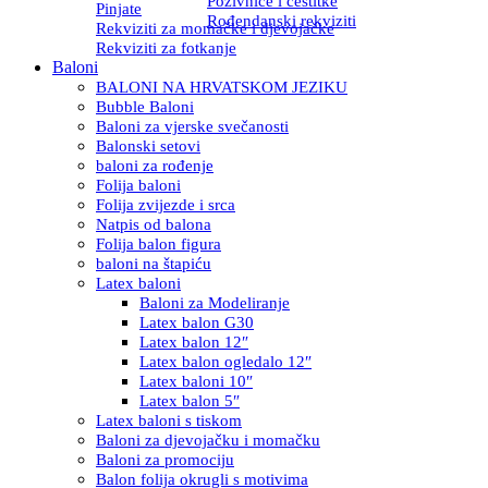
Pozivnice i čestitke
Pinjate
Rođendanski rekviziti
Rekviziti za momačke i djevojačke
Rekviziti za fotkanje
Baloni
BALONI NA HRVATSKOM JEZIKU
Bubble Baloni
Baloni za vjerske svečanosti
Balonski setovi
baloni za rođenje
Folija baloni
Folija zvijezde i srca
Natpis od balona
Folija balon figura
baloni na štapiću
Latex baloni
Baloni za Modeliranje
Latex balon G30
Latex balon 12″
Latex balon ogledalo 12″
Latex baloni 10″
Latex balon 5″
Latex baloni s tiskom
Baloni za djevojačku i momačku
Baloni za promociju
Balon folija okrugli s motivima