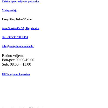
Zaštita i povjerljivost podataka
Maloprodaja
Party Shop Balončić, obrt
Ante Starčevića 5A, Koprivnica
Tel: +385 99 590 2450
info@partyshopbaloncic.hr
Radno vrijeme
Pon-pet: 09:00-19.00
Sub: 08:00 – 13:00
100% sigurna kupovina