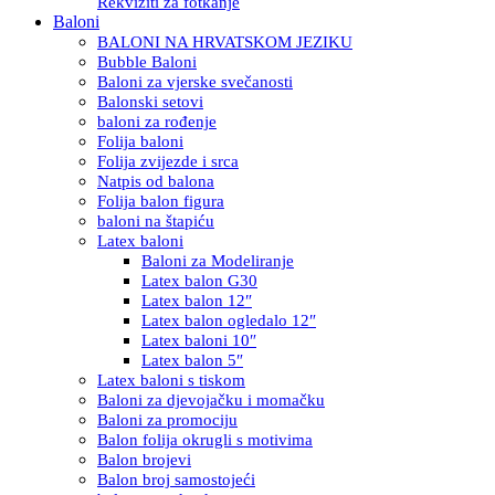
Rekviziti za fotkanje
Baloni
BALONI NA HRVATSKOM JEZIKU
Bubble Baloni
Baloni za vjerske svečanosti
Balonski setovi
baloni za rođenje
Folija baloni
Folija zvijezde i srca
Natpis od balona
Folija balon figura
baloni na štapiću
Latex baloni
Baloni za Modeliranje
Latex balon G30
Latex balon 12″
Latex balon ogledalo 12″
Latex baloni 10″
Latex balon 5″
Latex baloni s tiskom
Baloni za djevojačku i momačku
Baloni za promociju
Balon folija okrugli s motivima
Balon brojevi
Balon broj samostojeći