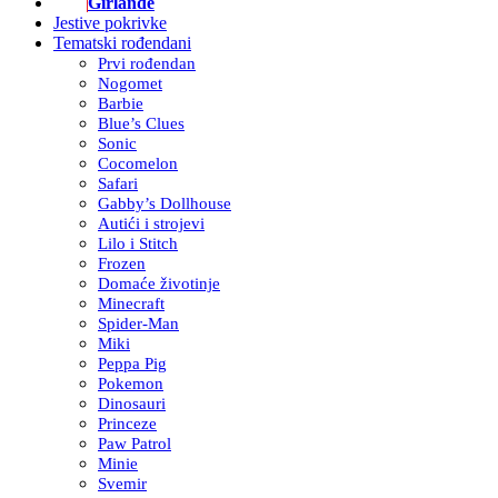
Girlande
Jestive pokrivke
Tematski rođendani
Prvi rođendan
Nogomet
Barbie
Blue’s Clues
Sonic
Cocomelon
Safari
Gabby’s Dollhouse
Autići i strojevi
Lilo i Stitch
Frozen
Domaće životinje
Minecraft
Spider-Man
Miki
Peppa Pig
Pokemon
Dinosauri
Princeze
Paw Patrol
Minie
Svemir