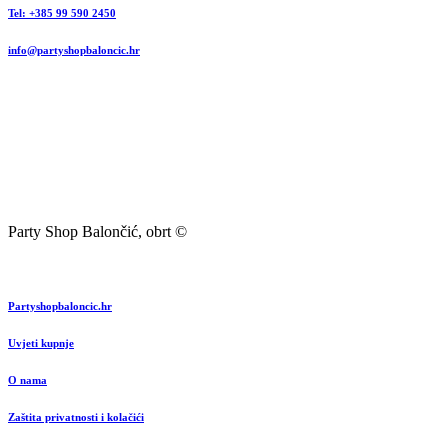
Tel: +385 99 590 2450
info@partyshopbaloncic.hr
Party Shop Balončić, obrt ©
Partyshopbaloncic.hr
Uvjeti kupnje
O nama
Zaštita privatnosti i kolačići