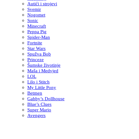
Autići i strojevi
Svemir
Nogomet
Sonic
Minecraft
Peppa Pig
Spider-Man
Fortnite
Star Wars
Spužva Bob
Princeze
Šumske životinje
Maša i Medvjed
LOL
Lilo i Stitch
My Little Pony
Betmen
Gabby’s Dollhouse
Blue’s Clues
Super Mario
Avengers