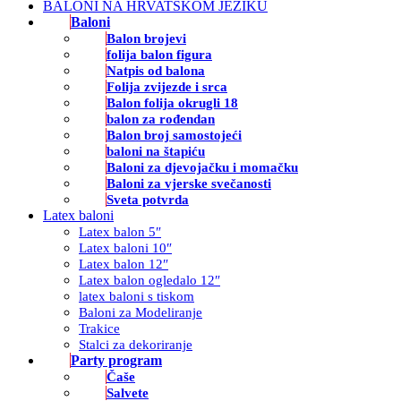
BALONI NA HRVATSKOM JEZIKU
Baloni
Balon brojevi
folija balon figura
Natpis od balona
Folija zvijezde i srca
Balon folija okrugli 18
balon za rođendan
Balon broj samostojeći
baloni na štapiću
Baloni za djevojačku i momačku
Baloni za vjerske svečanosti
Sveta potvrda
Latex baloni
Latex balon 5″
Latex baloni 10″
Latex balon 12″
Latex balon ogledalo 12″
latex baloni s tiskom
Baloni za Modeliranje
Trakice
Stalci za dekoriranje
Party program
Čaše
Salvete