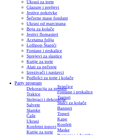
Ukrasi za torte
Glazure i preljevi
Jestive pokrivke
Šečerne mase fondant
Ukrasi od marcipana
Boja za kolače
Jestivi flomasteri
Acetatna folija
Lollipop Štapići
Fontane i prskalice
Sprejevi za slastice
Kutije za torte
Alati za pečenje
Izrezivači i nastavci
Podlošci za torte i kolače
Party program
Svjećice
Dekoracija za prostor
Fontane i prskalice
Trakice
Tanjuri
Stolnjaci i dekoracije
Stalci za kolače
Salvete
Banneri
Slamke
Toperi
Čaše
Kape
Ukrasi
Konfeti
Konfetni topovi
Maske
Kutije za torte