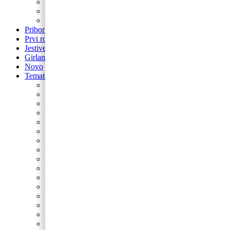
balon za rođendan
Airwalker
Pribor i pomagala
Pribor i pomagala
Prvi rođendan
Jestive pokrivke
Girlande
Novo
Tematski rođendani
Barbie
Bing
Baby Shark
Paw Patrol
Minie
Miki
Cocomelon
Frozen
Munjeviti Jurić
Pokemon
Dinosauri
Domaće životinje
Safari
Peppa Pig
Autići i strojevi
Svemir