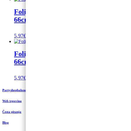
Folijski balon na helij broj 1 gold rose
66cm
5,97
€
Dodaj u košaricu
Folijski balon na helij broj 2 gold rose
66cm
5,97
€
Dodaj u košaricu
Partyshopbaloncic.hr
Web trgovina
Česta pitanja
Blog