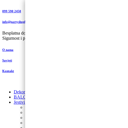
099 590 2450
info@partyshopbaloncic.hr
Besplatna dostava iznad 499,00 kn
Sigurnost i plaćanje
O nama
Savjeti
Kontakt
Dekoracije od balona
BALONI NA HRVATSKOM JEZIKU
Jestivi ukrasi za torte
Posipi
Toperi
Ukrasi za torte
Glazure i preljevi
Jestive pokrivke