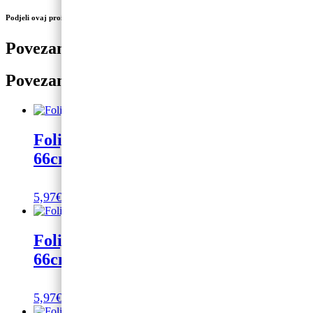
Podjeli ovaj proizvod na društvenim mrežama
Povezani proizvodi
Povezani proizvodi
Folijski balon na helij broj 1 fuksija
66cm
5,97
€
Dodaj u košaricu
Folijski balon na helij broj 7 gold rose
66cm
5,97
€
Dodaj u košaricu