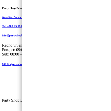
Party Shop Balončić, obrt
Ante Starčevića 5A, Koprivnica
Tel: +385 99 590 2450
info@partyshopbaloncic.hr
Radno vrijeme
Pon-pet: 09:00-19.00
Sub: 08:00 – 13:00
100% sigurna kupovina
Party Shop Balončić, obrt ©