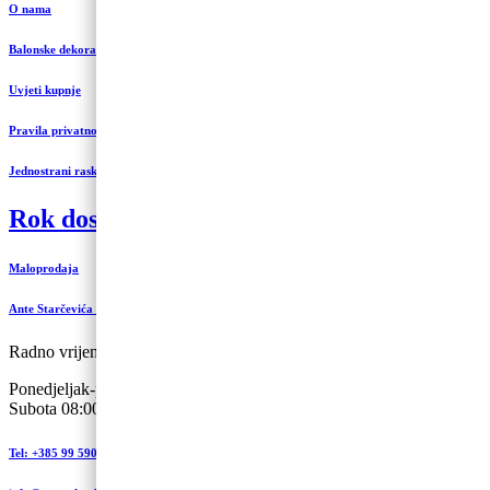
O nama
Balonske dekoracije i uređenje
Uvjeti kupnje
Pravila privatnosti
Jednostrani raskid ugovora
Rok dostave 3 do 5 radnih dana
Maloprodaja
Ante Starčevića 5-A, Koprivnica
Radno vrijeme:
Ponedjeljak-petak 09:00 – 19:00
Subota 08:00 – 13:00
Tel: +385 99 590 2450