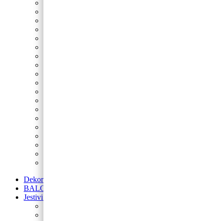
Nogomet
Sonic
Minecraft
Peppa Pig
Spider-Man
Fortnite
Star Wars
Spužva Bob
Princeze
Šumske životinje
Maša i Medvjed
LOL
Lilo i Stitch
My Little Pony
Betmen
Gabby’s Dollhouse
Blue’s Clues
Super Mario
Avengers
Dekoracije od balona
BALONI NA HRVATSKOM JEZIKU
Jestivi ukrasi za torte
Posipi
Toperi