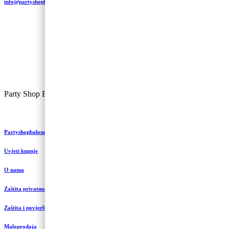
info@partyshopbaloncic.hr
Party Shop Balončić, obrt ©
Partyshopbaloncic.hr
Uvjeti kupnje
O nama
Zaštita privatnosti i kolačići
Zaštita i povjerljivost podataka
Maloprodaja