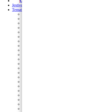
Girlande
Jestive pokrivke
Tematski rođendani
Prvi rođendan
Nogomet
Barbie
Blue’s Clues
Sonic
Cocomelon
Safari
Gabby’s Dollhouse
Autići i strojevi
Lilo i Stitch
Frozen
Domaće životinje
Minecraft
Spider-Man
Miki
Peppa Pig
Pokemon
Dinosauri
Princeze
Paw Patrol
Minie
Svemir