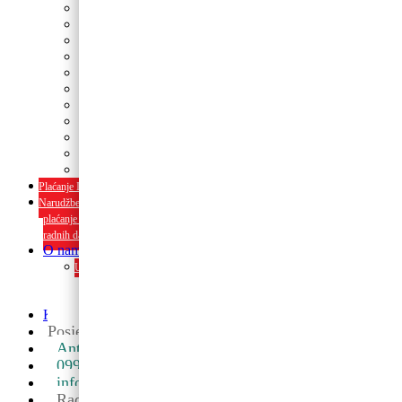
Tanjuri
Slamke
Stolnjaci i dekoracije
Pozivnice i čestitke
Banneri
Kape
Pinjate
Rođendanski rekviziti
Konfetni topovi
Rekviziti za momačke i djevojačke
rođendanski rekviziti
Plaćanje Internet bankarstvom i pouzećem
Narudžbe napravljene do 12:00 sati šaljemo isti radni dan, Dostava iznosi 5€
plaćanje pouzećem može se razlikovati ovisno o mjestu. Vrijeme dostave je 3 do 5
radnih dana.
O nama
Upoznaj nas ili posjeti u trgovini. Osim proizvoda nudimo i usluge
dekoriranja interijera i eksterija te najam popratne opreme
O nama
Kontakt
Posjetite nas u maloprodaji
Ante Starčevića 5A, Koprivnica ->
099 590 2450
info@partyshopbaloncic.hr
Radno vrijeme