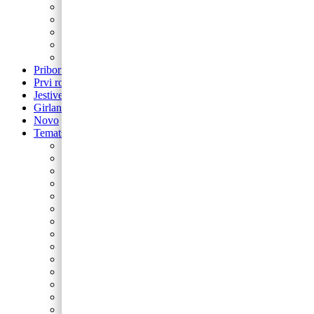
Balon brojevi
Balon broj samostojeći
balon za rođendan
Airwalker
Pribor i pomagala
Pribor i pomagala
Prvi rođendan
Jestive pokrivke
Girlande
Novo
Tematski rođendani
Barbie
Bing
Baby Shark
Paw Patrol
Minie
Miki
Cocomelon
Frozen
Munjeviti Jurić
Pokemon
Dinosauri
Domaće životinje
Safari
Peppa Pig