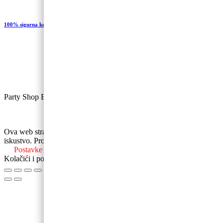
100% sigurna kupovina
Party Shop Baloncic, obrt ©
Ova web stranica koristi kolačiće kako bi poboljšala vaše korisničko
iskustvo. Proučite postavke kolačića ili prihvatite njihovo korištenje.
Postavke kolačića
Prihvati
Kolačići i politika privatnosti