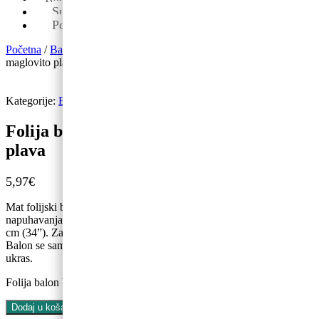
Sub: 08-13
Pon-pet: 09-19
Početna
/
Baloni
/
Balon brojevi
/ Folija balon broj ”9”, 86 cm,
maglovito plava
Kategorije:
Balon brojevi
,
Novo
Folija balon broj ”9”, 86 cm, maglovito
plava
5,97
€
Mat folijski balon broj 9 u maglovito plavoj boji, veličina prije
napuhavanja cca. 100 cm (39”), veličina nakon napuhavanja cca. 86
cm (34”). Za napuhavanje zrakom i helijem. Set uključuje slamku.
Balon se samozatvara. Ima kukice za lakše postavljanje balona za
ukras.
Folija balon broj ''9'', 86 cm, maglovito plava količina
Dodaj u košaricu