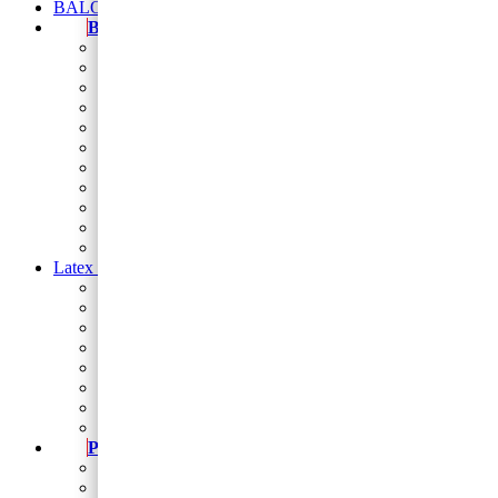
BALONI NA HRVATSKOM JEZIKU
Baloni
Balon brojevi
folija balon figura
Natpis od balona
Folija zvijezde i srca
Balon folija okrugli 18
balon za rođendan
Balon broj samostojeći
baloni na štapiću
Baloni za djevojačku i momačku
Baloni za vjerske svečanosti
Sveta potvrda
Latex baloni
Latex balon 5″
Latex baloni 10″
Latex balon 12″
Latex balon ogledalo 12″
latex baloni s tiskom
Baloni za Modeliranje
Trakice
Stalci za dekoriranje
Party program
Čaše
Salvete