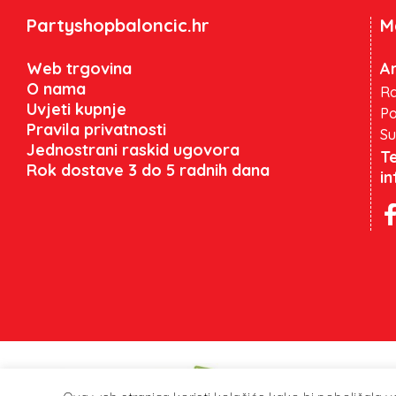
Partyshopbaloncic.hr
M
Web trgovina
An
O nama
Ra
Uvjeti kupnje
Po
Pravila privatnosti
Su
Jednostrani raskid ugovora
Te
Rok dostave 3 do 5 radnih dana
i