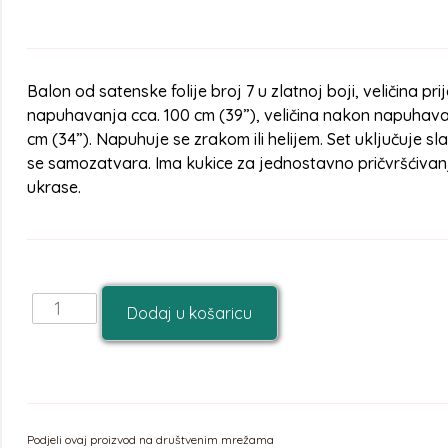
Balon od satenske folije broj 7 u zlatnoj boji, veličina pri
napuhavanja cca. 100 cm (39”), veličina nakon napuhava
cm (34”). Napuhuje se zrakom ili helijem. Set uključuje s
se samozatvara. Ima kukice za jednostavno pričvršćivan
ukrase.
Dodaj u košaricu
Podjeli ovaj proizvod na društvenim mrežama