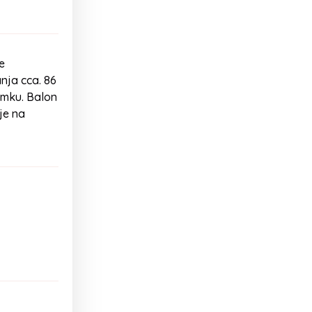
je
nja cca. 86
lamku. Balon
je na