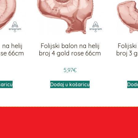
 na helij
Folijski balon na helij
Folijski
rose 66cm
broj 4 gold rose 66cm
broj 3 
5,97
€
šaricu
Dodaj u košaricu
Doda