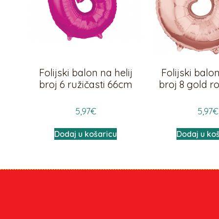
Folijski balon na helij
Folijski balon
broj 6 ružičasti 66cm
broj 8 gold 
5,97
€
5,97
€
Dodaj u košaricu
Dodaj u ko