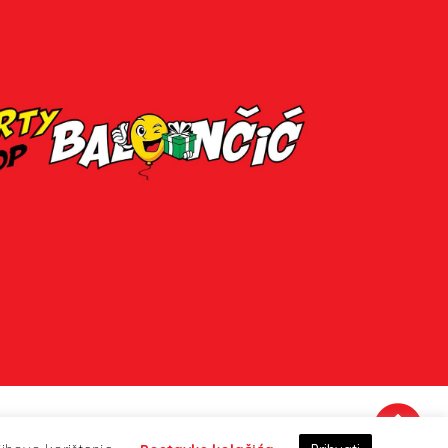
Party Shop Balončić, obrt ©