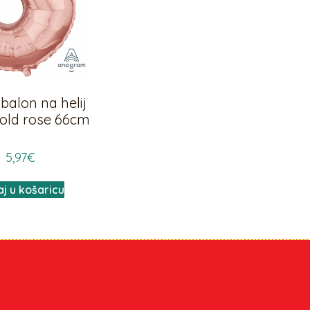
 balon na helij
gold rose 66cm
5,97
€
j u košaricu