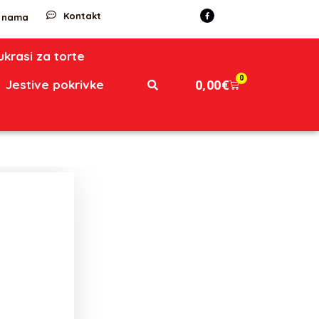
Kontakt
 nama
 ukrasi za torte
0
0,00
€
Jestive pokrivke