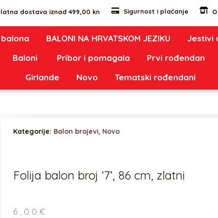
Sigurnost i plaćanje
latna dostava iznad 499,00 kn
O
 balona
BALONI NA HRVATSKOM JEZIKU
Jestivi
Baloni
Pribor i pomagala
Prvi rođendan
Girlande
Novo
Tematski rođendani
Kategorije:
Balon brojevi
,
Novo
Folija balon broj ‘7’, 86 cm, zlatni
6,00
€