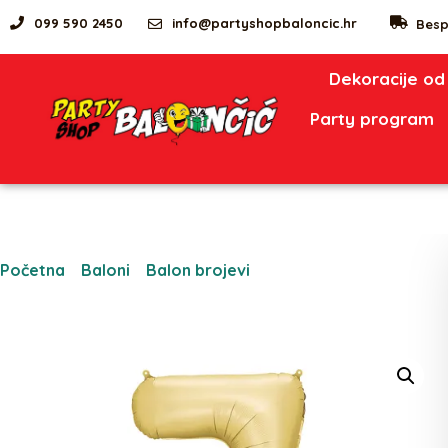
099 590 2450
info@partyshopbaloncic.hr
Besp
Dekoracije od
Party program
Početna
/
Baloni
/
Balon brojevi
/ Folija balon broj ‘7’, 86
cm, zlatni