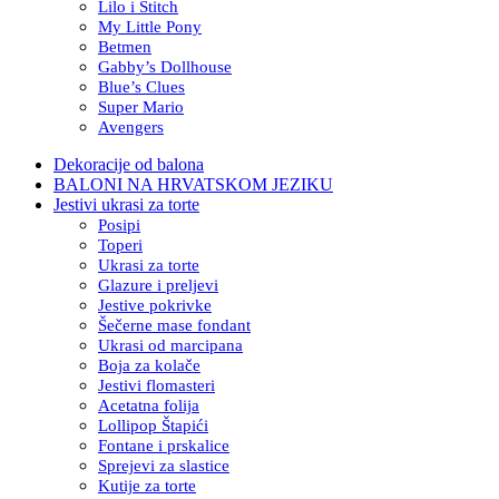
Lilo i Stitch
My Little Pony
Betmen
Gabby’s Dollhouse
Blue’s Clues
Super Mario
Avengers
Dekoracije od balona
BALONI NA HRVATSKOM JEZIKU
Jestivi ukrasi za torte
Posipi
Toperi
Ukrasi za torte
Glazure i preljevi
Jestive pokrivke
Šečerne mase fondant
Ukrasi od marcipana
Boja za kolače
Jestivi flomasteri
Acetatna folija
Lollipop Štapići
Fontane i prskalice
Sprejevi za slastice
Kutije za torte