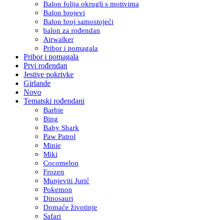
Balon folija okrugli s motivima
Balon brojevi
Balon broj samostojeći
balon za rođendan
Airwalker
Pribor i pomagala
Pribor i pomagala
Prvi rođendan
Jestive pokrivke
Girlande
Novo
Tematski rođendani
Barbie
Bing
Baby Shark
Paw Patrol
Minie
Miki
Cocomelon
Frozen
Munjeviti Jurić
Pokemon
Dinosauri
Domaće životinje
Safari