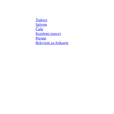
Trakice
Salvete
Čaše
Konfetni topovi
Pinjate
Rekviziti za fotkanje