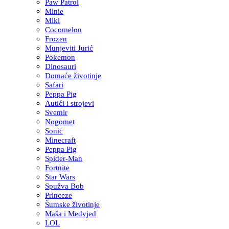
Paw Patrol
Minie
Miki
Cocomelon
Frozen
Munjeviti Jurić
Pokemon
Dinosauri
Domaće životinje
Safari
Peppa Pig
Autići i strojevi
Svemir
Nogomet
Sonic
Minecraft
Peppa Pig
Spider-Man
Fortnite
Star Wars
Spužva Bob
Princeze
Šumske životinje
Maša i Medvjed
LOL