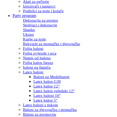
Alati za pečenje
Izrezivači i nastavci
Podlošci za torte i kolače
Party program
Dekoracija za prostor
Stolnjaci i dekoracije
Slamke
Ukrasi
Kutije za torte
Rekviziti za momačke i djevojačke
Folija baloni
Folija zvijezde i srca
Natpis od balona
Folija balon figura
baloni na štapiću
Latex baloni
Baloni za Modeliranje
Latex balon G30
Latex balon 12″
Latex balon ogledalo 12″
Latex baloni 10″
Latex balon 5″
Latex baloni s tiskom
Baloni za djevojačku i momačku
Baloni za promociju