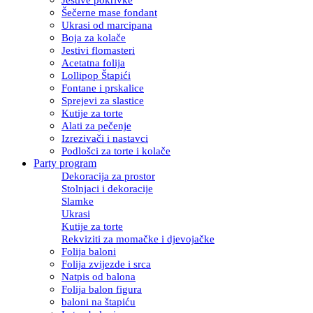
Šečerne mase fondant
Ukrasi od marcipana
Boja za kolače
Jestivi flomasteri
Acetatna folija
Lollipop Štapići
Fontane i prskalice
Sprejevi za slastice
Kutije za torte
Alati za pečenje
Izrezivači i nastavci
Podlošci za torte i kolače
Party program
Dekoracija za prostor
Stolnjaci i dekoracije
Slamke
Ukrasi
Kutije za torte
Rekviziti za momačke i djevojačke
Folija baloni
Folija zvijezde i srca
Natpis od balona
Folija balon figura
baloni na štapiću