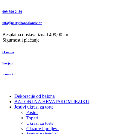
099 590 2450
info@partyshopbaloncic.hr
Besplatna dostava iznad 499,00 kn
Sigurnost i plaćanje
O nama
Savjeti
Kontakt
Dekoracije od balona
BALONI NA HRVATSKOM JEZIKU
Jestivi ukrasi za torte
Posipi
Toperi
Ukrasi za torte
Glazure i preljevi
Jestive pokrivke