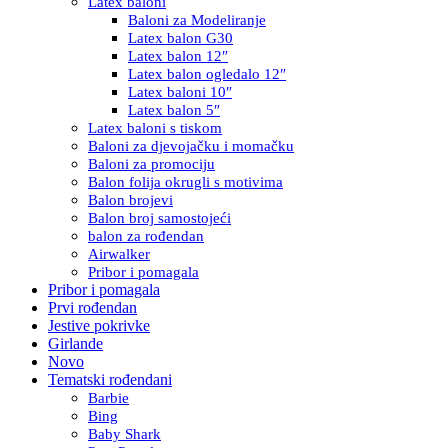
Latex baloni
Baloni za Modeliranje
Latex balon G30
Latex balon 12″
Latex balon ogledalo 12″
Latex baloni 10″
Latex balon 5″
Latex baloni s tiskom
Baloni za djevojačku i momačku
Baloni za promociju
Balon folija okrugli s motivima
Balon brojevi
Balon broj samostojeći
balon za rođendan
Airwalker
Pribor i pomagala
Pribor i pomagala
Prvi rođendan
Jestive pokrivke
Girlande
Novo
Tematski rođendani
Barbie
Bing
Baby Shark