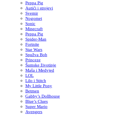
Peppa Pig
Autići i strojevi
Svemir
Nogomet
Sonic
Minecraft
Peppa Pig
Spider-Man
Fortnite
Star Wars
Spužva Bob
Princeze
Šumske životinje
Maša i Medvjed
LOL
Lilo i Stitch
My Little Pony
Betmen
Gabby’s Dollhouse
Blue’s Clues
Super Mario
Avengers