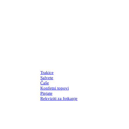
Trakice
Salvete
Čaše
Konfetni topovi
Pinjate
Rekviziti za fotkanje