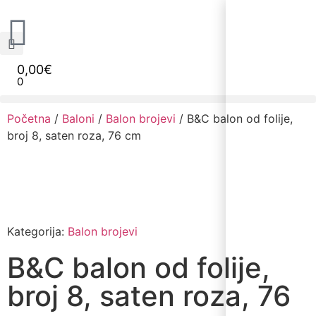
0,00
€
0
Narudžbe napravljene do 12:00 sati šaljemo isti radni dan, Dostava iznosi 5€ plaćanje pouzećem može se razlikovati ovisno o mjestu. Vrijeme dostave je 3 do 5 radnih dana.
Početna
/
Baloni
/
Balon brojevi
/ B&C balon od folije,
broj 8, saten roza, 76 cm
Kategorija:
Balon brojevi
B&C balon od folije,
broj 8, saten roza, 76