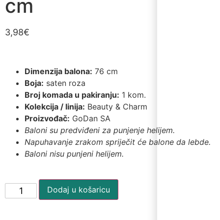
cm
3,98
€
Dimenzija balona:
76 cm
Boja:
saten roza
Broj komada u pakiranju:
1 kom.
Kolekcija / linija:
Beauty & Charm
Proizvođač:
GoDan SA
Baloni su predviđeni za punjenje helijem.
Napuhavanje zrakom spriječit će balone da lebde.
Baloni nisu punjeni helijem.
Dodaj u košaricu