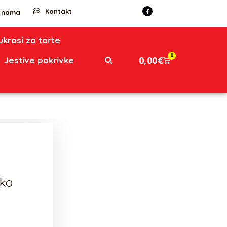
Kontakt
 nama
 ukrasi za torte
0
0,00
€
Jestive pokrivke
sko