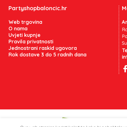
Partyshopbaloncic.hr
M
Web trgovina
An
O nama
Ra
Uvjeti kupnje
Po
Pravila privatnosti
Su
Jednostrani raskid ugovora
Te
Rok dostave 3 do 5 radnih dana
i