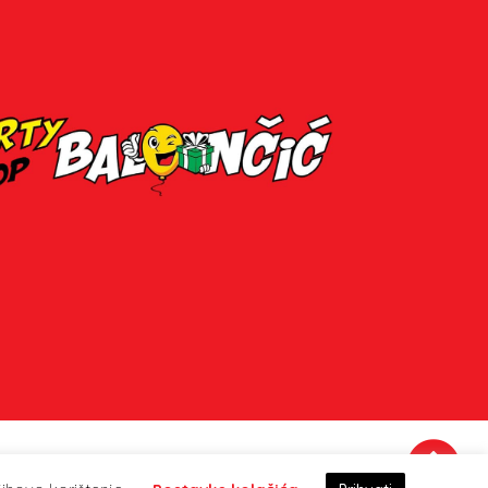
Party Shop Balončić, obrt ©