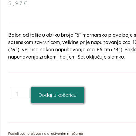
5,97
€
Balon od folije u obliku broja ”6” mornarsko plave boje 
satenskom završnicom, veličine prije napuhavanja cca. 
(39”), veličina nakon napuhavanja cca. 86 cm (34”). Prik
napuhavanje zrakom i helijem. Set uključuje slamku.
Dodaj u košaricu
Podjeli ovaj proizvod na društvenim mrežama