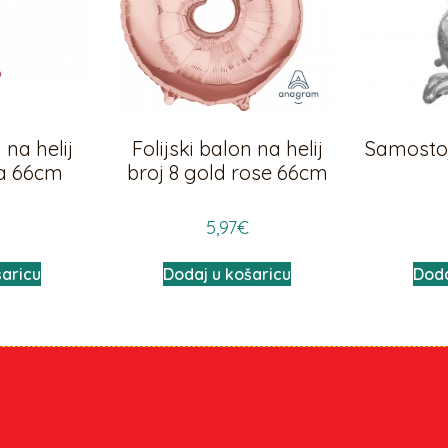
 na helij
Folijski balon na helij
Samostoje
ja 66cm
broj 8 gold rose 66cm
5,97
€
šaricu
Dodaj u košaricu
Doda