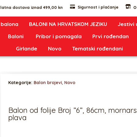
Sigurnost i plaćanje
latna dostava iznad 499,00 kn
O
 balona
BALONI NA HRVATSKOM JEZIKU
Jestivi
Baloni
Pribor i pomagala
Prvi rođendan
Girlande
Novo
Tematski rođendani
Kategorije:
Balon brojevi
,
Novo
Balon od folije Broj ”6”, 86cm, mornar
plava