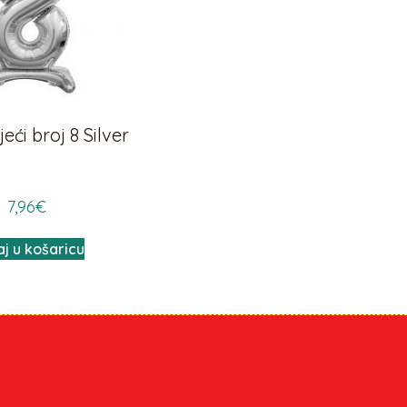
ći broj 8 Silver
7,96
€
j u košaricu