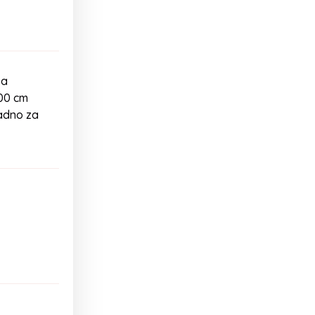
sa
100 cm
ladno za