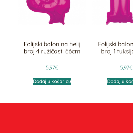
Folijski balon na helij
Folijski balon
broj 4 ružičasti 66cm
broj 1 fuksi
5,97
€
5,97
€
Dodaj u košaricu
Dodaj u ko