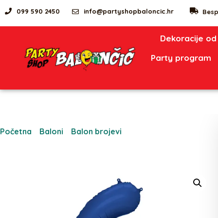
099 590 2450
info@partyshopbaloncic.hr
Besp
Dekoracije od
Party program
Početna
/
Baloni
/
Balon brojevi
/ Balon od folije Broj ”6”,
86cm, mornarsko plava