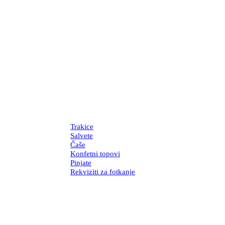
Trakice
Salvete
Čaše
Konfetni topovi
Pinjate
Rekviziti za fotkanje