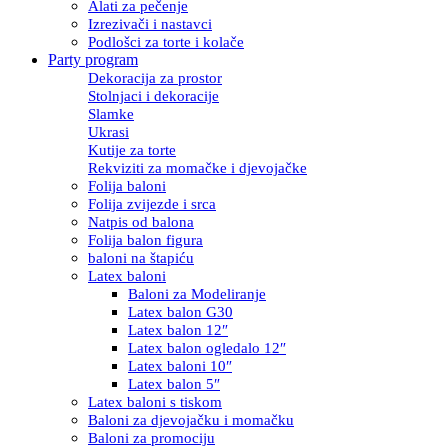
Alati za pečenje
Izrezivači i nastavci
Podlošci za torte i kolače
Party program
Dekoracija za prostor
Stolnjaci i dekoracije
Slamke
Ukrasi
Kutije za torte
Rekviziti za momačke i djevojačke
Folija baloni
Folija zvijezde i srca
Natpis od balona
Folija balon figura
baloni na štapiću
Latex baloni
Baloni za Modeliranje
Latex balon G30
Latex balon 12″
Latex balon ogledalo 12″
Latex baloni 10″
Latex balon 5″
Latex baloni s tiskom
Baloni za djevojačku i momačku
Baloni za promociju