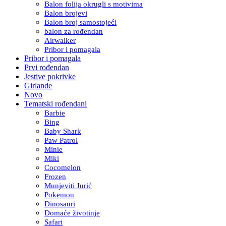
Balon folija okrugli s motivima
Balon brojevi
Balon broj samostojeći
balon za rođendan
Airwalker
Pribor i pomagala
Pribor i pomagala
Prvi rođendan
Jestive pokrivke
Girlande
Novo
Tematski rođendani
Barbie
Bing
Baby Shark
Paw Patrol
Minie
Miki
Cocomelon
Frozen
Munjeviti Jurić
Pokemon
Dinosauri
Domaće životinje
Safari