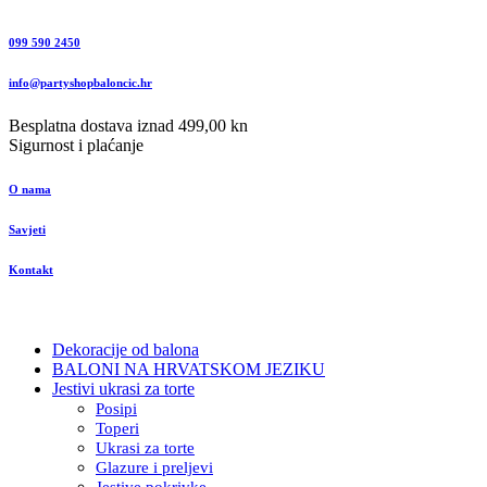
099 590 2450
info@partyshopbaloncic.hr
Besplatna dostava iznad 499,00 kn
Sigurnost i plaćanje
O nama
Savjeti
Kontakt
Dekoracije od balona
BALONI NA HRVATSKOM JEZIKU
Jestivi ukrasi za torte
Posipi
Toperi
Ukrasi za torte
Glazure i preljevi
Jestive pokrivke