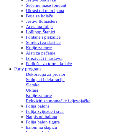
Šečerne mase fondant
Ukrasi od marcipana
Boja za kolače
Jestivi flomasteri
Acetatna folija
Lollipop Štapići
Fontane i prskalice
Sprejevi za slastice
Kutije za torte
Alati za pečenje
Izrezivači i nastavci
Podlošci za torte i kolače
Party program
Dekoracija za prostor
Stolnjaci i dekoracije
Slamke
Ukrasi
Kutije za torte
Rekviziti za momačke i djevojačke
Folija baloni
Folija zvijezde i srca
Natpis od balona
Folija balon figura
baloni na štapiću