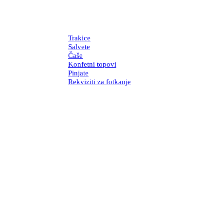
Trakice
Salvete
Čaše
Konfetni topovi
Pinjate
Rekviziti za fotkanje