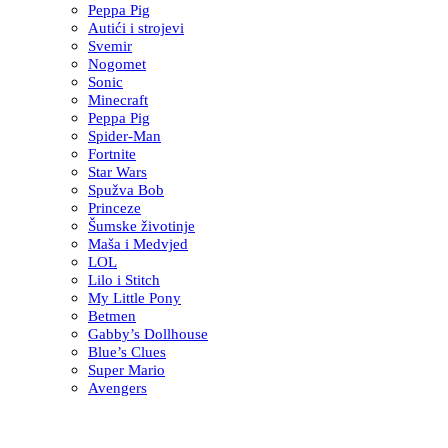
Peppa Pig
Autići i strojevi
Svemir
Nogomet
Sonic
Minecraft
Peppa Pig
Spider-Man
Fortnite
Star Wars
Spužva Bob
Princeze
Šumske životinje
Maša i Medvjed
LOL
Lilo i Stitch
My Little Pony
Betmen
Gabby’s Dollhouse
Blue’s Clues
Super Mario
Avengers