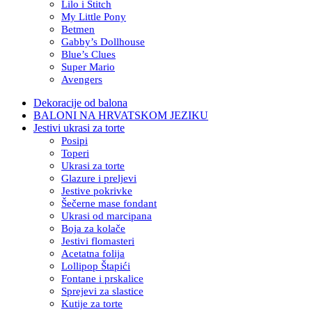
Lilo i Stitch
My Little Pony
Betmen
Gabby’s Dollhouse
Blue’s Clues
Super Mario
Avengers
Dekoracije od balona
BALONI NA HRVATSKOM JEZIKU
Jestivi ukrasi za torte
Posipi
Toperi
Ukrasi za torte
Glazure i preljevi
Jestive pokrivke
Šečerne mase fondant
Ukrasi od marcipana
Boja za kolače
Jestivi flomasteri
Acetatna folija
Lollipop Štapići
Fontane i prskalice
Sprejevi za slastice
Kutije za torte