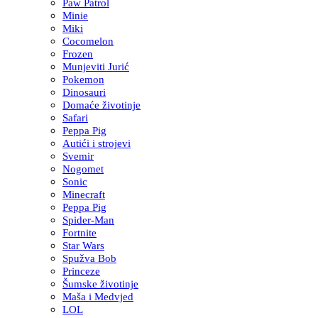
Paw Patrol
Minie
Miki
Cocomelon
Frozen
Munjeviti Jurić
Pokemon
Dinosauri
Domaće životinje
Safari
Peppa Pig
Autići i strojevi
Svemir
Nogomet
Sonic
Minecraft
Peppa Pig
Spider-Man
Fortnite
Star Wars
Spužva Bob
Princeze
Šumske životinje
Maša i Medvjed
LOL