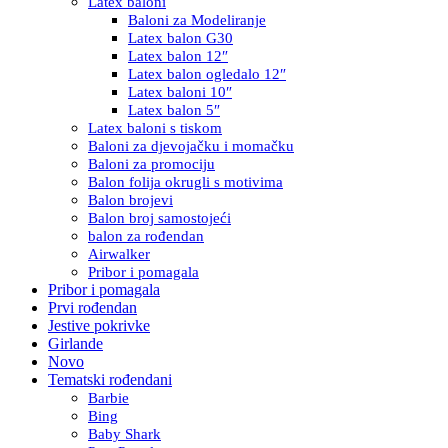
Latex baloni
Baloni za Modeliranje
Latex balon G30
Latex balon 12″
Latex balon ogledalo 12″
Latex baloni 10″
Latex balon 5″
Latex baloni s tiskom
Baloni za djevojačku i momačku
Baloni za promociju
Balon folija okrugli s motivima
Balon brojevi
Balon broj samostojeći
balon za rođendan
Airwalker
Pribor i pomagala
Pribor i pomagala
Prvi rođendan
Jestive pokrivke
Girlande
Novo
Tematski rođendani
Barbie
Bing
Baby Shark