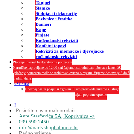
Tanjuri
Slamke
Stolnjaci i dekoracije
Pozivnice i čestitke
Banneri
Kape
Pinjate
Rođendanski rekviziti
Konfetni topovi
Rekviziti za momačke i djevojačke
rođendanski rekviziti
Plaćanje Internet bankarstvom i pouzećem
Narudžbe napravljene do 12:00 sati šaljemo isti radni dan, Dostava iznosi 5€
plaćanje pouzećem može se razlikovati ovisno o mjestu. Vrijeme dostave je 3 do 5
radnih dana.
O nama
Upoznaj nas ili posjeti u trgovini. Osim proizvoda nudimo i usluge
dekoriranja interijera i eksterija te najam popratne opreme
O nama
Kontakt
Posjetite nas u maloprodaji
Ante Starčevića 5A, Koprivnica ->
099 590 2450
info@partyshopbaloncic.hr
Radno vrijeme