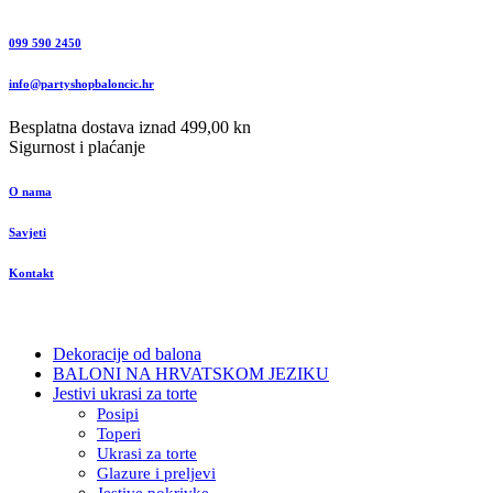
099 590 2450
info@partyshopbaloncic.hr
Besplatna dostava iznad 499,00 kn
Sigurnost i plaćanje
O nama
Savjeti
Kontakt
Dekoracije od balona
BALONI NA HRVATSKOM JEZIKU
Jestivi ukrasi za torte
Posipi
Toperi
Ukrasi za torte
Glazure i preljevi
Jestive pokrivke