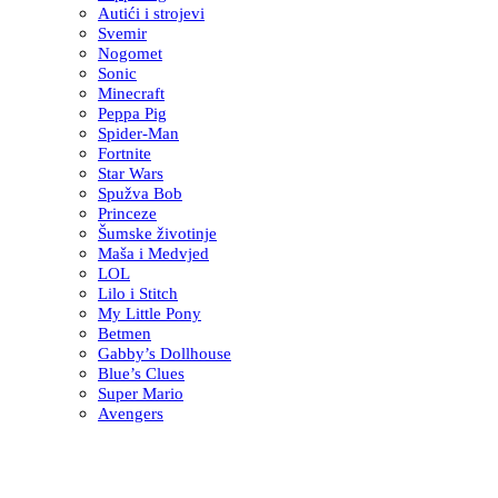
Autići i strojevi
Svemir
Nogomet
Sonic
Minecraft
Peppa Pig
Spider-Man
Fortnite
Star Wars
Spužva Bob
Princeze
Šumske životinje
Maša i Medvjed
LOL
Lilo i Stitch
My Little Pony
Betmen
Gabby’s Dollhouse
Blue’s Clues
Super Mario
Avengers