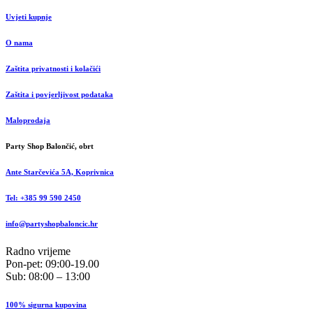
Uvjeti kupnje
O nama
Zaštita privatnosti i kolačići
Zaštita i povjerljivost podataka
Maloprodaja
Party Shop Balončić, obrt
Ante Starčevića 5A, Koprivnica
Tel: +385 99 590 2450
info@partyshopbaloncic.hr
Radno vrijeme
Pon-pet: 09:00-19.00
Sub: 08:00 – 13:00
100% sigurna kupovina