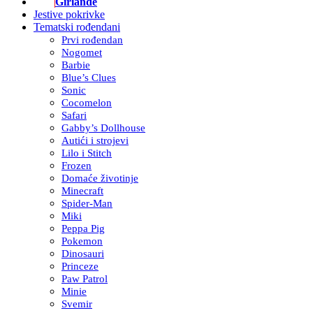
Girlande
Jestive pokrivke
Tematski rođendani
Prvi rođendan
Nogomet
Barbie
Blue’s Clues
Sonic
Cocomelon
Safari
Gabby’s Dollhouse
Autići i strojevi
Lilo i Stitch
Frozen
Domaće životinje
Minecraft
Spider-Man
Miki
Peppa Pig
Pokemon
Dinosauri
Princeze
Paw Patrol
Minie
Svemir