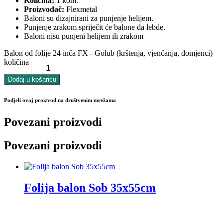
Količina:
1 kom.
Proizvođač:
Flexmetal
Baloni su dizajnirani za punjenje helijem.
Punjenje zrakom spriječit će balone da lebde.
Baloni nisu punjeni helijem ili zrakom
Balon od folije 24 inča FX - Gołub (krštenja, vjenčanja, domjenci)
količina
Dodaj u košaricu
Podjeli ovaj proizvod na društvenim mrežama
Povezani proizvodi
Povezani proizvodi
Folija balon Sob 35x55cm