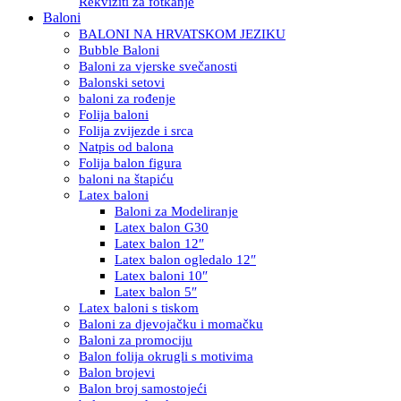
Rekviziti za fotkanje
Baloni
BALONI NA HRVATSKOM JEZIKU
Bubble Baloni
Baloni za vjerske svečanosti
Balonski setovi
baloni za rođenje
Folija baloni
Folija zvijezde i srca
Natpis od balona
Folija balon figura
baloni na štapiću
Latex baloni
Baloni za Modeliranje
Latex balon G30
Latex balon 12″
Latex balon ogledalo 12″
Latex baloni 10″
Latex balon 5″
Latex baloni s tiskom
Baloni za djevojačku i momačku
Baloni za promociju
Balon folija okrugli s motivima
Balon brojevi
Balon broj samostojeći