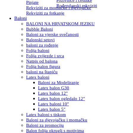
Pozivnice i čestitke
Pinjate
Rođendanski rekviziti
Rekviziti za momačke i djevojačke
Rekviziti za fotkanje
Baloni
BALONI NA HRVATSKOM JEZIKU
Bubble Baloni
Baloni za vjerske svečanosti
Balonski setovi
baloni za rođenje
Folija baloni
Folija zvijezde i srca
Natpis od balona
Folija balon figura
baloni na štapiću
Latex baloni
Baloni za Modeliranje
Latex balon G30
Latex balon 12″
Latex balon ogledalo 12″
Latex baloni 10″
Latex balon 5″
Latex baloni s tiskom
Baloni za djevojačku i momačku
Baloni za promociju
Balon folija okrugli s motivima