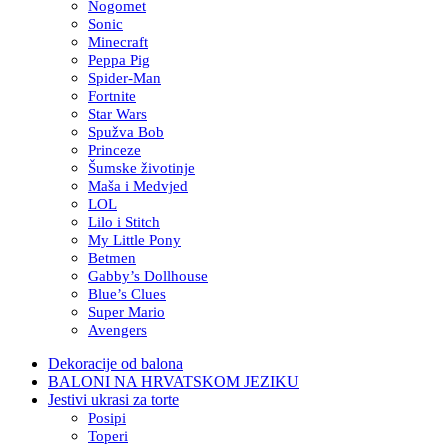
Nogomet
Sonic
Minecraft
Peppa Pig
Spider-Man
Fortnite
Star Wars
Spužva Bob
Princeze
Šumske životinje
Maša i Medvjed
LOL
Lilo i Stitch
My Little Pony
Betmen
Gabby’s Dollhouse
Blue’s Clues
Super Mario
Avengers
Dekoracije od balona
BALONI NA HRVATSKOM JEZIKU
Jestivi ukrasi za torte
Posipi
Toperi