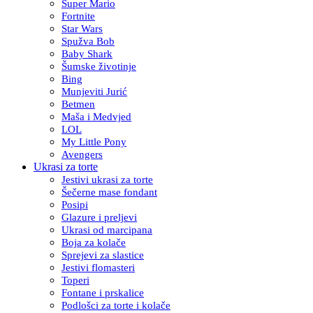
Super Mario
Fortnite
Star Wars
Spužva Bob
Baby Shark
Šumske životinje
Bing
Munjeviti Jurić
Betmen
Maša i Medvjed
LOL
My Little Pony
Avengers
Ukrasi za torte
Jestivi ukrasi za torte
Šečerne mase fondant
Posipi
Glazure i preljevi
Ukrasi od marcipana
Boja za kolače
Sprejevi za slastice
Jestivi flomasteri
Toperi
Fontane i prskalice
Podlošci za torte i kolače