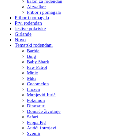
balon za rođendan
Airwalker
Pribor i pomagala
Pribor i pomagala
Prvi rođendan
Jestive pokrivke
Girlande
Novo
Tematski rođendani
Barbie
Bing
Baby Shark
Paw Patrol
Minie
Miki
Cocomelon
Frozen
Munjeviti Jurić
Pokemon
Dinosauri
Domaće životinje
Safari
Peppa Pig
Autići i strojevi
Svemir