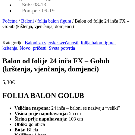
Sub: 08-13
Pon-pet: 09-19
Početna
/
Baloni
/
folija balon figura
/ Balon od folije 24 inča FX –
Gołub (krštenja, vjenčanja, domjenci)
Kategorije:
Baloni za vjerske svečanosti
,
folija balon figura
,
krštenja
,
Novo
,
pričesti
,
Sveta potvrda
Balon od folije 24 inča FX – Gołub
(krštenja, vjenčanja, domjenci)
5,30
€
FOLIJA BALON GOLUB
Veličina raspona:
24 inča – baloni se nazivaju “veliki”
Visina prije napuhavanja:
55 cm
Širina prije napuhavanja:
103 cm
Oblik:
golubica
Boja:
Bijela