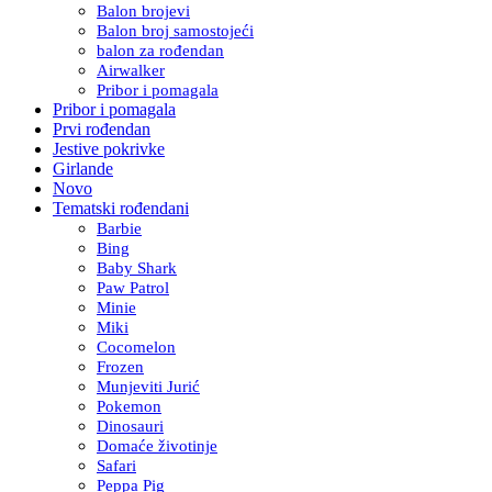
Balon brojevi
Balon broj samostojeći
balon za rođendan
Airwalker
Pribor i pomagala
Pribor i pomagala
Prvi rođendan
Jestive pokrivke
Girlande
Novo
Tematski rođendani
Barbie
Bing
Baby Shark
Paw Patrol
Minie
Miki
Cocomelon
Frozen
Munjeviti Jurić
Pokemon
Dinosauri
Domaće životinje
Safari
Peppa Pig