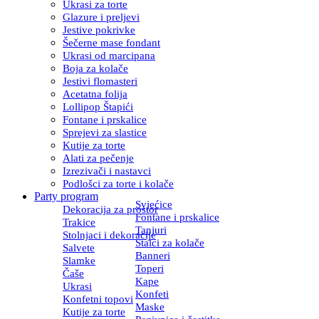
Ukrasi za torte
Glazure i preljevi
Jestive pokrivke
Šečerne mase fondant
Ukrasi od marcipana
Boja za kolače
Jestivi flomasteri
Acetatna folija
Lollipop Štapići
Fontane i prskalice
Sprejevi za slastice
Kutije za torte
Alati za pečenje
Izrezivači i nastavci
Podlošci za torte i kolače
Party program
Svjećice
Dekoracija za prostor
Fontane i prskalice
Trakice
Tanjuri
Stolnjaci i dekoracije
Stalci za kolače
Salvete
Banneri
Slamke
Toperi
Čaše
Kape
Ukrasi
Konfeti
Konfetni topovi
Maske
Kutije za torte