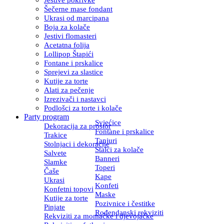
Šečerne mase fondant
Ukrasi od marcipana
Boja za kolače
Jestivi flomasteri
Acetatna folija
Lollipop Štapići
Fontane i prskalice
Sprejevi za slastice
Kutije za torte
Alati za pečenje
Izrezivači i nastavci
Podlošci za torte i kolače
Party program
Svjećice
Dekoracija za prostor
Fontane i prskalice
Trakice
Tanjuri
Stolnjaci i dekoracije
Stalci za kolače
Salvete
Banneri
Slamke
Toperi
Čaše
Kape
Ukrasi
Konfeti
Konfetni topovi
Maske
Kutije za torte
Pozivnice i čestitke
Pinjate
Rođendanski rekviziti
Rekviziti za momačke i djevojačke