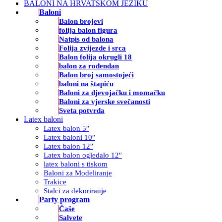
BALONI NA HRVATSKOM JEZIKU
Baloni
Balon brojevi
folija balon figura
Natpis od balona
Folija zvijezde i srca
Balon folija okrugli 18
balon za rođendan
Balon broj samostojeći
baloni na štapiću
Baloni za djevojačku i momačku
Baloni za vjerske svečanosti
Sveta potvrda
Latex baloni
Latex balon 5″
Latex baloni 10″
Latex balon 12″
Latex balon ogledalo 12″
latex baloni s tiskom
Baloni za Modeliranje
Trakice
Stalci za dekoriranje
Party program
Čaše
Salvete