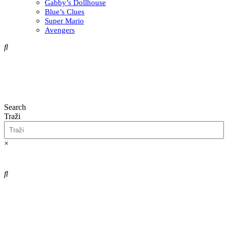
Gabby’s Dollhouse
Blue’s Clues
Super Mario
Avengers
Search
Traži
×
0,00
€
0
Cart