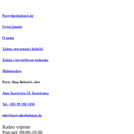
Partyshopbaloncic.hr
Uvjeti kupnje
O nama
Zaštita privatnosti i kolačići
Zaštita i povjerljivost podataka
Maloprodaja
Party Shop Balončić, obrt
Ante Starčevića 5A, Koprivnica
Tel: +385 99 590 2450
info@partyshopbaloncic.hr
Radno vrijeme
Pon-pet: 09:00-19.00