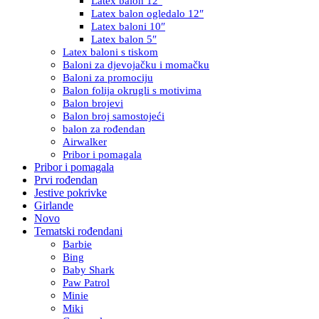
Latex balon 12″
Latex balon ogledalo 12″
Latex baloni 10″
Latex balon 5″
Latex baloni s tiskom
Baloni za djevojačku i momačku
Baloni za promociju
Balon folija okrugli s motivima
Balon brojevi
Balon broj samostojeći
balon za rođendan
Airwalker
Pribor i pomagala
Pribor i pomagala
Prvi rođendan
Jestive pokrivke
Girlande
Novo
Tematski rođendani
Barbie
Bing
Baby Shark
Paw Patrol
Minie
Miki