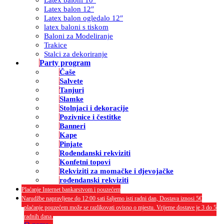
Latex balon 12″
Latex balon ogledalo 12″
latex baloni s tiskom
Baloni za Modeliranje
Trakice
Stalci za dekoriranje
Party program
Čaše
Salvete
Tanjuri
Slamke
Stolnjaci i dekoracije
Pozivnice i čestitke
Banneri
Kape
Pinjate
Rođendanski rekviziti
Konfetni topovi
Rekviziti za momačke i djevojačke
rođendanski rekviziti
Plaćanje Internet bankarstvom i pouzećem
Narudžbe napravljene do 12:00 sati šaljemo isti radni dan, Dostava iznosi 5€
plaćanje pouzećem može se razlikovati ovisno o mjestu. Vrijeme dostave je 3 do 5
radnih dana.