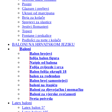
Posipi
Glazure i preljevi
Ukrasi od marcipana
Boja za kolače
Sprejevi za slastice
Jestivi flomasteri
Toperi
Fontane i prskalice
Podlošci za torte i kolače
BALONI NA HRVATSKOM JEZIKU
Baloni
Balon brojevi
folija balon figura
Natpis od balona
Folija zvijezde i srca
Balon folija okrugli 18
balon za rođendan
Balon broj samostojeći
baloni na štapiću
Baloni za djevojačku i momačku
Baloni za vjerske svečanosti
Sveta potvrda
Latex baloni
Latex balon 5″
Latex baloni 10″