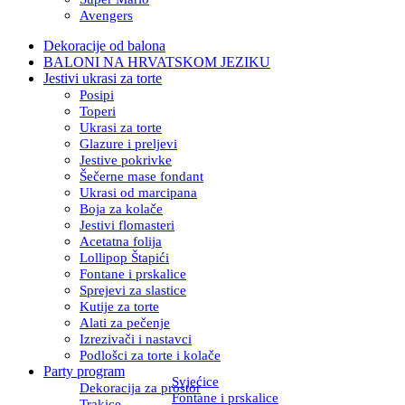
Avengers
Dekoracije od balona
BALONI NA HRVATSKOM JEZIKU
Jestivi ukrasi za torte
Posipi
Toperi
Ukrasi za torte
Glazure i preljevi
Jestive pokrivke
Šečerne mase fondant
Ukrasi od marcipana
Boja za kolače
Jestivi flomasteri
Acetatna folija
Lollipop Štapići
Fontane i prskalice
Sprejevi za slastice
Kutije za torte
Alati za pečenje
Izrezivači i nastavci
Podlošci za torte i kolače
Party program
Svjećice
Dekoracija za prostor
Fontane i prskalice
Trakice