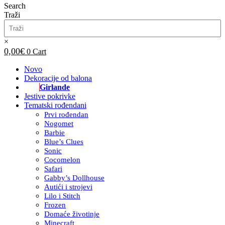
Search
Traži
×
0,00
€
0
Cart
Novo
Dekoracije od balona
Girlande
Jestive pokrivke
Tematski rođendani
Prvi rođendan
Nogomet
Barbie
Blue’s Clues
Sonic
Cocomelon
Safari
Gabby’s Dollhouse
Autići i strojevi
Lilo i Stitch
Frozen
Domaće životinje
Minecraft