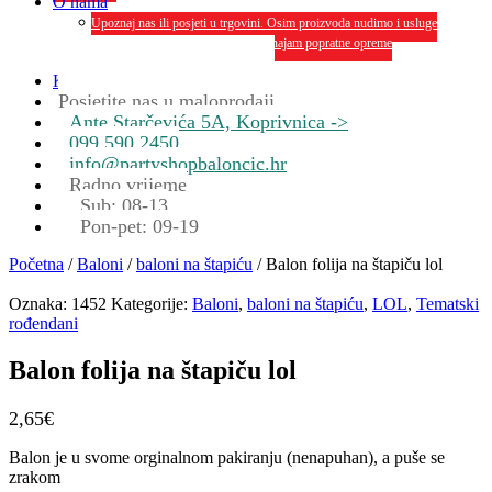
O nama
Upoznaj nas ili posjeti u trgovini. Osim proizvoda nudimo i usluge
dekoriranja interijera i eksterija te najam popratne opreme
O nama
Kontakt
Posjetite nas u maloprodaji
Ante Starčevića 5A, Koprivnica ->
099 590 2450
info@partyshopbaloncic.hr
Radno vrijeme
Sub: 08-13
Pon-pet: 09-19
Početna
/
Baloni
/
baloni na štapiću
/ Balon folija na štapiču lol
Oznaka:
1452
Kategorije:
Baloni
,
baloni na štapiću
,
LOL
,
Tematski
rođendani
Balon folija na štapiču lol
2,65
€
Balon je u svome orginalnom pakiranju (nenapuhan), a puše se
zrakom