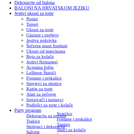
Dekoracije od balona
BALONI NA HRVATSKOM JEZIKU
Jestivi ukrasi za torte
Posipi
Toperi
Ukrasi za torte
Glazure i preljevi
Jestive pokrivke
Šečerne mase fondant
Ukrasi od marcipana
Boja za kolače
Jestivi flomasteri
Acetatna folija
Lollipop Štapići
Fontane i prskalice
Sprejevi za slastice
Kutije za torte
Alati za pečenje
Izrezivači i nastavci
Podlošci za torte i kolače
Party program
Svjećice
Dekoracija za prostor
Fontane i prskalice
Trakice
Tanjuri
Stolnjaci i dekoracije
Stalci za kolače
Salvete