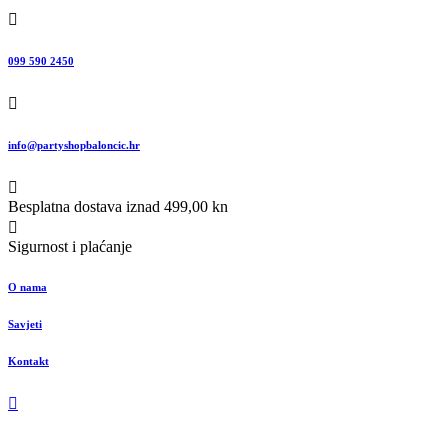
099 590 2450
info@partyshopbaloncic.hr
Besplatna dostava iznad 499,00 kn
Sigurnost i plaćanje
O nama
Savjeti
Kontakt