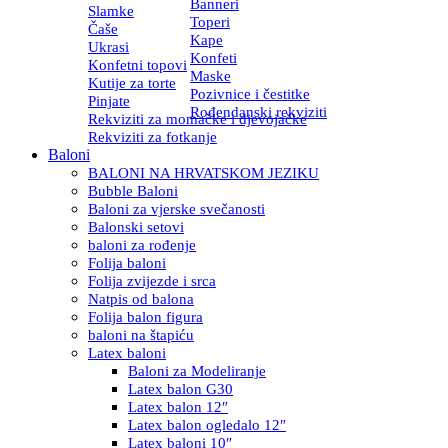
Banneri
Slamke
Toperi
Čaše
Kape
Ukrasi
Konfeti
Konfetni topovi
Maske
Kutije za torte
Pozivnice i čestitke
Pinjate
Rođendanski rekviziti
Rekviziti za momačke i djevojačke
Rekviziti za fotkanje
Baloni
BALONI NA HRVATSKOM JEZIKU
Bubble Baloni
Baloni za vjerske svečanosti
Balonski setovi
baloni za rođenje
Folija baloni
Folija zvijezde i srca
Natpis od balona
Folija balon figura
baloni na štapiću
Latex baloni
Baloni za Modeliranje
Latex balon G30
Latex balon 12″
Latex balon ogledalo 12″
Latex baloni 10″