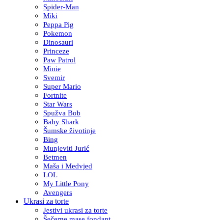
Spider-Man
Miki
Peppa Pig
Pokemon
Dinosauri
Princeze
Paw Patrol
Minie
Svemir
Super Mario
Fortnite
Star Wars
Spužva Bob
Baby Shark
Šumske životinje
Bing
Munjeviti Jurić
Betmen
Maša i Medvjed
LOL
My Little Pony
Avengers
Ukrasi za torte
Jestivi ukrasi za torte
Šečerne mase fondant