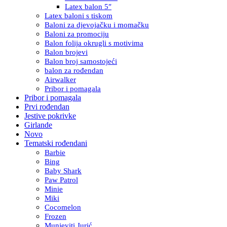
Latex balon 5″
Latex baloni s tiskom
Baloni za djevojačku i momačku
Baloni za promociju
Balon folija okrugli s motivima
Balon brojevi
Balon broj samostojeći
balon za rođendan
Airwalker
Pribor i pomagala
Pribor i pomagala
Prvi rođendan
Jestive pokrivke
Girlande
Novo
Tematski rođendani
Barbie
Bing
Baby Shark
Paw Patrol
Minie
Miki
Cocomelon
Frozen
Munjeviti Jurić