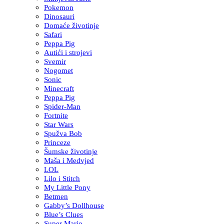
Pokemon
Dinosauri
Domaće životinje
Safari
Peppa Pig
Autići i strojevi
Svemir
Nogomet
Sonic
Minecraft
Peppa Pig
Spider-Man
Fortnite
Star Wars
Spužva Bob
Princeze
Šumske životinje
Maša i Medvjed
LOL
Lilo i Stitch
My Little Pony
Betmen
Gabby’s Dollhouse
Blue’s Clues
Super Mario