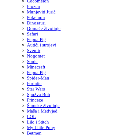
Cocomelon
Frozen
Munjeviti Jurić
Pokemon
Dinosauri
Domaće životinje
Safari
Peppa Pig
Autići i strojevi
Svemir
Nogomet
Sonic
Minecraft
Peppa Pig
Spider-Man
Fortnite
Star Wars
Spužva Bob
Princeze
Šumske životinje
Maša i Medvjed
LOL
Lilo i Stitch
My Little Pony
Betmen