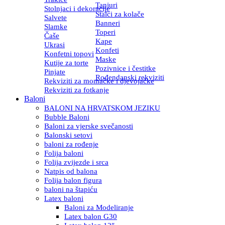
Tanjuri
Stolnjaci i dekoracije
Stalci za kolače
Salvete
Banneri
Slamke
Toperi
Čaše
Kape
Ukrasi
Konfeti
Konfetni topovi
Maske
Kutije za torte
Pozivnice i čestitke
Pinjate
Rođendanski rekviziti
Rekviziti za momačke i djevojačke
Rekviziti za fotkanje
Baloni
BALONI NA HRVATSKOM JEZIKU
Bubble Baloni
Baloni za vjerske svečanosti
Balonski setovi
baloni za rođenje
Folija baloni
Folija zvijezde i srca
Natpis od balona
Folija balon figura
baloni na štapiću
Latex baloni
Baloni za Modeliranje
Latex balon G30