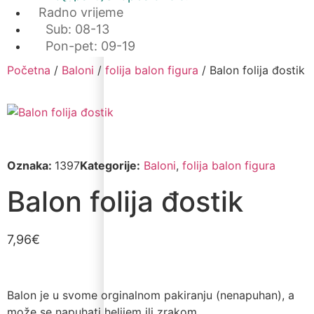
Radno vrijeme
Sub: 08-13
Pon-pet: 09-19
Početna
/
Baloni
/
folija balon figura
/ Balon folija đostik
Oznaka:
1397
Kategorije:
Baloni
,
folija balon figura
Balon folija đostik
7,96
€
Balon je u svome orginalnom pakiranju (nenapuhan), a
može se napuhati helijem ili zrakom