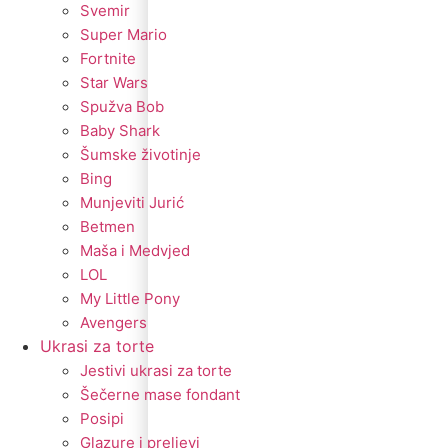
Svemir
Super Mario
Fortnite
Star Wars
Spužva Bob
Baby Shark
Šumske životinje
Bing
Munjeviti Jurić
Betmen
Maša i Medvjed
LOL
My Little Pony
Avengers
Ukrasi za torte
Jestivi ukrasi za torte
Šečerne mase fondant
Posipi
Glazure i preljevi