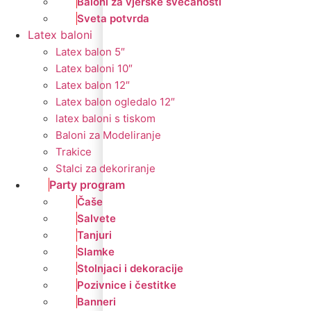
Baloni za vjerske svečanosti
Sveta potvrda
Latex baloni
Latex balon 5″
Latex baloni 10″
Latex balon 12″
Latex balon ogledalo 12″
latex baloni s tiskom
Baloni za Modeliranje
Trakice
Stalci za dekoriranje
Party program
Čaše
Salvete
Tanjuri
Slamke
Stolnjaci i dekoracije
Pozivnice i čestitke
Banneri