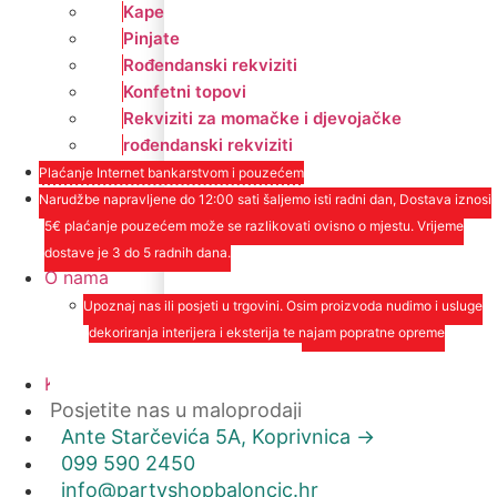
Kape
Pinjate
Rođendanski rekviziti
Konfetni topovi
Rekviziti za momačke i djevojačke
rođendanski rekviziti
Plaćanje Internet bankarstvom i pouzećem
Narudžbe napravljene do 12:00 sati šaljemo isti radni dan, Dostava iznosi
5€ plaćanje pouzećem može se razlikovati ovisno o mjestu. Vrijeme
dostave je 3 do 5 radnih dana.
O nama
Upoznaj nas ili posjeti u trgovini. Osim proizvoda nudimo i usluge
dekoriranja interijera i eksterija te najam popratne opreme
O nama
Kontakt
Posjetite nas u maloprodaji
Ante Starčevića 5A, Koprivnica ->
099 590 2450
info@partyshopbaloncic.hr