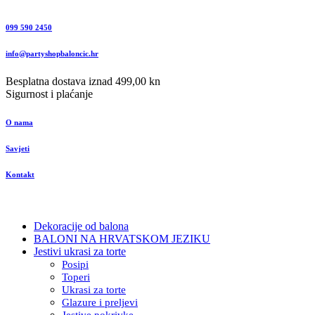
099 590 2450
info@partyshopbaloncic.hr
Besplatna dostava iznad 499,00 kn
Sigurnost i plaćanje
O nama
Savjeti
Kontakt
Dekoracije od balona
BALONI NA HRVATSKOM JEZIKU
Jestivi ukrasi za torte
Posipi
Toperi
Ukrasi za torte
Glazure i preljevi
Jestive pokrivke