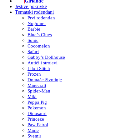
Girlande
Jestive pokrivke
Tematski rođendani
Prvi rođendan
Nogomet
Barbie
Blue’s Clues
Sonic
Cocomelon
Safari
Gabby’s Dollhouse
Autići i strojevi
Lilo i Stitch
Frozen
Domaće životinje
Minecraft
Spider-Man
Miki
Peppa Pig
Pokemon
Dinosauri
Princeze
Paw Patrol
Minie
Svemir