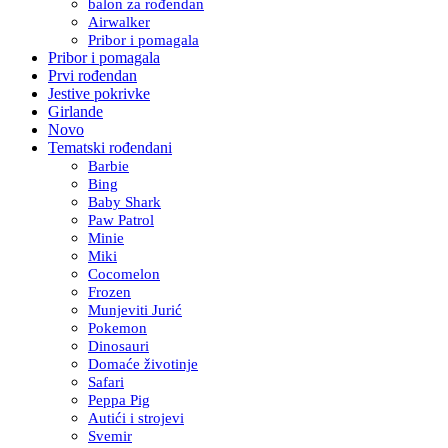
balon za rođendan
Airwalker
Pribor i pomagala
Pribor i pomagala
Prvi rođendan
Jestive pokrivke
Girlande
Novo
Tematski rođendani
Barbie
Bing
Baby Shark
Paw Patrol
Minie
Miki
Cocomelon
Frozen
Munjeviti Jurić
Pokemon
Dinosauri
Domaće životinje
Safari
Peppa Pig
Autići i strojevi
Svemir