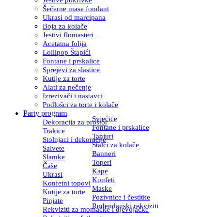
Šečerne mase fondant
Ukrasi od marcipana
Boja za kolače
Jestivi flomasteri
Acetatna folija
Lollipop Štapići
Fontane i prskalice
Sprejevi za slastice
Kutije za torte
Alati za pečenje
Izrezivači i nastavci
Podlošci za torte i kolače
Party program
Svjećice
Dekoracija za prostor
Fontane i prskalice
Trakice
Tanjuri
Stolnjaci i dekoracije
Stalci za kolače
Salvete
Banneri
Slamke
Toperi
Čaše
Kape
Ukrasi
Konfeti
Konfetni topovi
Maske
Kutije za torte
Pozivnice i čestitke
Pinjate
Rođendanski rekviziti
Rekviziti za momačke i djevojačke