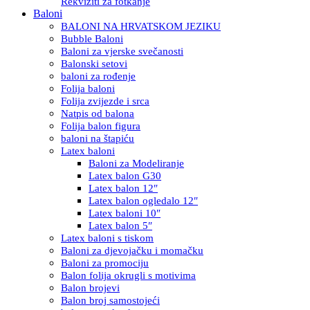
Rekviziti za fotkanje
Baloni
BALONI NA HRVATSKOM JEZIKU
Bubble Baloni
Baloni za vjerske svečanosti
Balonski setovi
baloni za rođenje
Folija baloni
Folija zvijezde i srca
Natpis od balona
Folija balon figura
baloni na štapiću
Latex baloni
Baloni za Modeliranje
Latex balon G30
Latex balon 12″
Latex balon ogledalo 12″
Latex baloni 10″
Latex balon 5″
Latex baloni s tiskom
Baloni za djevojačku i momačku
Baloni za promociju
Balon folija okrugli s motivima
Balon brojevi
Balon broj samostojeći