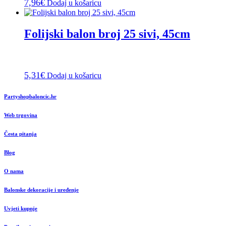
7,96
€
Dodaj u košaricu
Folijski balon broj 25 sivi, 45cm
5,31
€
Dodaj u košaricu
Partyshopbaloncic.hr
Web trgovina
Česta pitanja
Blog
O nama
Balonske dekoracije i uređenje
Uvjeti kupnje