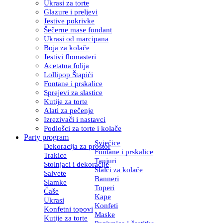
Ukrasi za torte
Glazure i preljevi
Jestive pokrivke
Šečerne mase fondant
Ukrasi od marcipana
Boja za kolače
Jestivi flomasteri
Acetatna folija
Lollipop Štapići
Fontane i prskalice
Sprejevi za slastice
Kutije za torte
Alati za pečenje
Izrezivači i nastavci
Podlošci za torte i kolače
Party program
Svjećice
Dekoracija za prostor
Fontane i prskalice
Trakice
Tanjuri
Stolnjaci i dekoracije
Stalci za kolače
Salvete
Banneri
Slamke
Toperi
Čaše
Kape
Ukrasi
Konfeti
Konfetni topovi
Maske
Kutije za torte