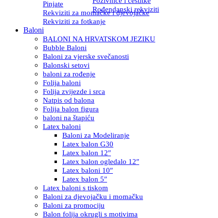
Pozivnice i čestitke
Pinjate
Rođendanski rekviziti
Rekviziti za momačke i djevojačke
Rekviziti za fotkanje
Baloni
BALONI NA HRVATSKOM JEZIKU
Bubble Baloni
Baloni za vjerske svečanosti
Balonski setovi
baloni za rođenje
Folija baloni
Folija zvijezde i srca
Natpis od balona
Folija balon figura
baloni na štapiću
Latex baloni
Baloni za Modeliranje
Latex balon G30
Latex balon 12″
Latex balon ogledalo 12″
Latex baloni 10″
Latex balon 5″
Latex baloni s tiskom
Baloni za djevojačku i momačku
Baloni za promociju
Balon folija okrugli s motivima