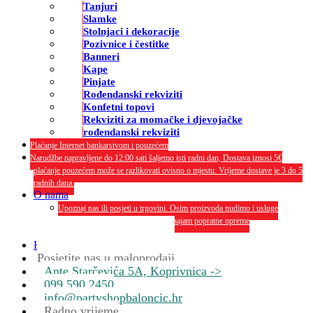
Tanjuri
Slamke
Stolnjaci i dekoracije
Pozivnice i čestitke
Banneri
Kape
Pinjate
Rođendanski rekviziti
Konfetni topovi
Rekviziti za momačke i djevojačke
rođendanski rekviziti
Plaćanje Internet bankarstvom i pouzećem
Narudžbe napravljene do 12:00 sati šaljemo isti radni dan, Dostava iznosi 5€
plaćanje pouzećem može se razlikovati ovisno o mjestu. Vrijeme dostave je 3 do 5
radnih dana.
O nama
Upoznaj nas ili posjeti u trgovini. Osim proizvoda nudimo i usluge
dekoriranja interijera i eksterija te najam popratne opreme
O nama
Kontakt
Posjetite nas u maloprodaji
Ante Starčevića 5A, Koprivnica ->
099 590 2450
info@partyshopbaloncic.hr
Radno vrijeme