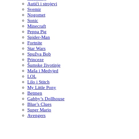
Autići i strojevi
Svemir
Nogomet
Sonic
Minecraft
Peppa Pig
Spider-Man
Fortnite
Star Wars
Spužva Bob
Princeze
Šumske životinje
Maša i Medvjed
LOL
Lilo i Stitch
My Little Pony
Betmen
Gabby’s Dollhouse
Blue’s Clues
Super Mario
Avengers