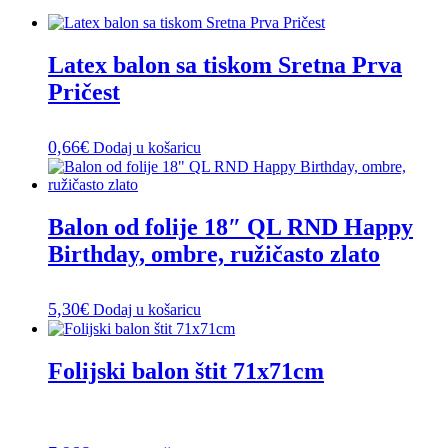
Latex balon sa tiskom Sretna Prva
Pričest
0,66
€
Dodaj u košaricu
Balon od folije 18″ QL RND Happy
Birthday, ombre, ružičasto zlato
5,30
€
Dodaj u košaricu
Folijski balon štit 71x71cm