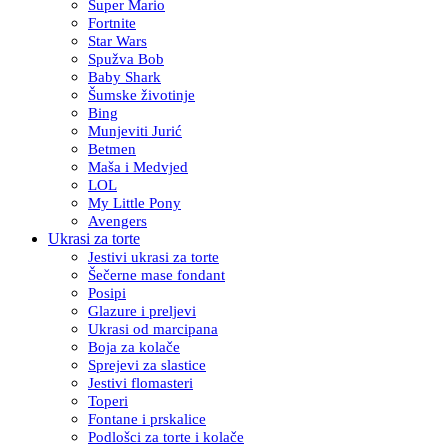
Super Mario
Fortnite
Star Wars
Spužva Bob
Baby Shark
Šumske životinje
Bing
Munjeviti Jurić
Betmen
Maša i Medvjed
LOL
My Little Pony
Avengers
Ukrasi za torte
Jestivi ukrasi za torte
Šečerne mase fondant
Posipi
Glazure i preljevi
Ukrasi od marcipana
Boja za kolače
Sprejevi za slastice
Jestivi flomasteri
Toperi
Fontane i prskalice
Podlošci za torte i kolače