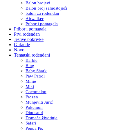
Balon brojevi
Balon broj samostojeći
balon za rođendan
Airwalker
Pribor i pomagala
Pribor i pomagala
Prvi rođendan
Jestive pokrivke
Girlande
Novo
Tematski rođendani
Barbie
Bing
Baby Shark
Paw Patrol
Minie
Miki
Cocomelon
Frozen
Munjeviti Jurić
Pokemon
Dinosauri
Domaće životinje
Safari
Peppa Pig