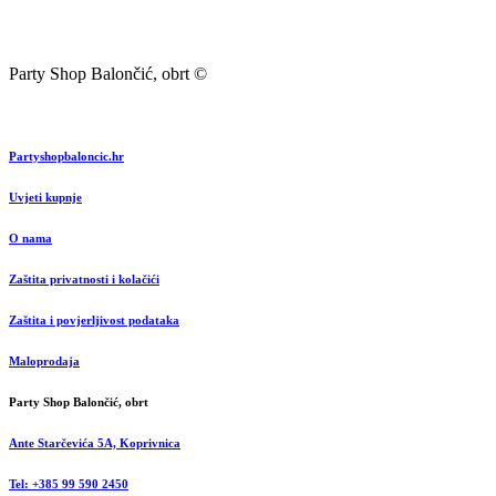
Party Shop Balončić, obrt ©
Partyshopbaloncic.hr
Uvjeti kupnje
O nama
Zaštita privatnosti i kolačići
Zaštita i povjerljivost podataka
Maloprodaja
Party Shop Balončić, obrt
Ante Starčevića 5A, Koprivnica
Tel: +385 99 590 2450