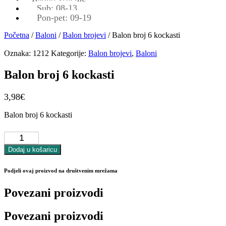
Sub: 08-13
Pon-pet: 09-19
Početna
/
Baloni
/
Balon brojevi
/ Balon broj 6 kockasti
Oznaka:
1212
Kategorije:
Balon brojevi
,
Baloni
Balon broj 6 kockasti
3,98
€
Balon broj 6 kockasti
Balon
broj
6
Dodaj u košaricu
kockasti
količina
Podjeli ovaj proizvod na društvenim mrežama
Povezani proizvodi
Povezani proizvodi