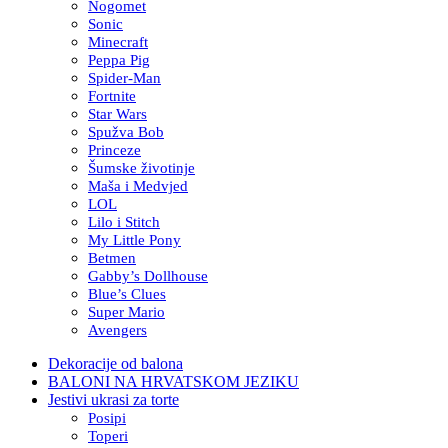
Nogomet
Sonic
Minecraft
Peppa Pig
Spider-Man
Fortnite
Star Wars
Spužva Bob
Princeze
Šumske životinje
Maša i Medvjed
LOL
Lilo i Stitch
My Little Pony
Betmen
Gabby’s Dollhouse
Blue’s Clues
Super Mario
Avengers
Dekoracije od balona
BALONI NA HRVATSKOM JEZIKU
Jestivi ukrasi za torte
Posipi
Toperi