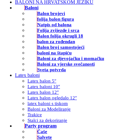
BALONI NA HRVATSKOM JEZIKU
Baloni
Balon brojevi
folija balon figura
Natpis od balona
Folija zvijezde i srca
Balon folija okrugli 18
balon za rođendan
Balon broj samostojeći
baloni na štapiću
Baloni za djevojačku i momačku
Baloni za vjerske svečanosti
Sveta potvrda
Latex baloni
Latex balon 5″
Latex baloni 10″
Latex balon 12″
Latex balon ogledalo 12″
latex baloni s tiskom
Baloni za Modeliranje
Trakice
Stalci za dekoriranje
Party program
Čaše
Salvete