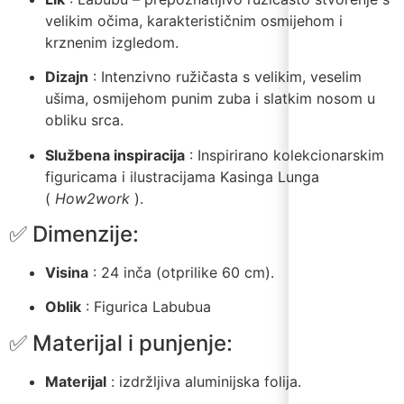
velikim očima, karakterističnim osmijehom i
krznenim izgledom.
Dizajn
: Intenzivno ružičasta s velikim, veselim
ušima, osmijehom punim zuba i slatkim nosom u
obliku srca.
Službena inspiracija
: Inspirirano kolekcionarskim
figuricama i ilustracijama Kasinga Lunga
(
How2work
).
✅ Dimenzije:
Visina
: 24 inča (otprilike 60 cm).
Oblik
: Figurica Labubua
✅ Materijal i punjenje:
Materijal
: izdržljiva aluminijska folija.