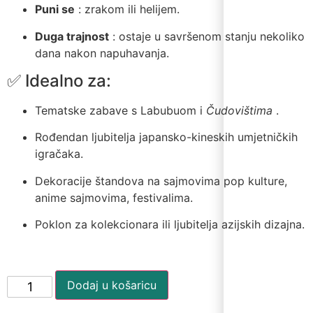
Puni se
: zrakom ili helijem.
Duga trajnost
: ostaje u savršenom stanju nekoliko
dana nakon napuhavanja.
✅ Idealno za:
Tematske zabave s Labubuom i
Čudovištima
.
Rođendan ljubitelja japansko-kineskih umjetničkih
igračaka.
Dekoracije štandova na sajmovima pop kulture,
anime sajmovima, festivalima.
Poklon za kolekcionara ili ljubitelja azijskih dizajna.
Dodaj u košaricu