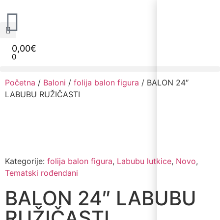
0,00
€
0
Narudžbe napravljene do 12:00 sati šaljemo isti radni dan, Dostava iznosi 5€ plaćanje pouzećem može se razlikovati ovisno o mjestu. Vrijeme dostave je 3 do 5 radnih dana.
Početna
/
Baloni
/
folija balon figura
/ BALON 24″
LABUBU RUŽIČASTI
Kategorije:
folija balon figura
,
Labubu lutkice
,
Novo
,
Tematski rođendani
BALON 24″ LABUBU
RUŽIČASTI