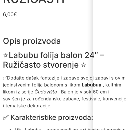
6,00
€
Opis proizvoda
⭐Labubu folija balon 24″ –
Ružičasto stvorenje ⭐
✅Dodajte dašak fantazije i zabave svojoj zabavi s ovim
jedinstvenim folija balonom s likom
Labubua
, kultnim
likom iz serije
Čudovišta
. Balon je visok 60 cm i
savršen je za rođendanske zabave, festivale, konvencije
i tematske dekoracije.
✅ Karakteristike proizvoda:
Lik
: Labubu – prepoznatljivo ružičasto stvorenje s