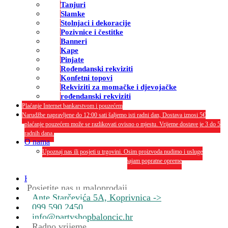
Tanjuri
Slamke
Stolnjaci i dekoracije
Pozivnice i čestitke
Banneri
Kape
Pinjate
Rođendanski rekviziti
Konfetni topovi
Rekviziti za momačke i djevojačke
rođendanski rekviziti
Plaćanje Internet bankarstvom i pouzećem
Narudžbe napravljene do 12:00 sati šaljemo isti radni dan, Dostava iznosi 5€
plaćanje pouzećem može se razlikovati ovisno o mjestu. Vrijeme dostave je 3 do 5
radnih dana.
O nama
Upoznaj nas ili posjeti u trgovini. Osim proizvoda nudimo i usluge
dekoriranja interijera i eksterija te najam popratne opreme
O nama
Kontakt
Posjetite nas u maloprodaji
Ante Starčevića 5A, Koprivnica ->
099 590 2450
info@partyshopbaloncic.hr
Radno vrijeme