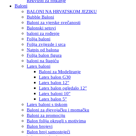
Rekviziti za fotkanje
Baloni
BALONI NA HRVATSKOM JEZIKU
Bubble Baloni
Baloni za vjerske svečanosti
Balonski setovi
baloni za rođenje
Folija baloni
Folija zvijezde i srca
Natpis od balona
Folija balon figura
baloni na štapiću
Latex baloni
Baloni za Modeliranje
Latex balon G30
Latex balon 12″
Latex balon ogledalo 12″
Latex baloni 10″
Latex balon 5″
Latex baloni s tiskom
Baloni za djevojačku i momačku
Baloni za promociju
Balon folija okrugli s motivima
Balon brojevi
Balon broj samostojeći