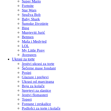
Super Mario
Fortnite
Star Wars
Spužva Bob
Baby Shark
Šumske životinje
Bing
Munjeviti Jurić
Betmen
Maša i Medvjed
LOL
My Little Pony
Avengers
Ukrasi za torte
Jestivi ukrasi za torte
Šečerne mase fondant
Posipi
Glazure i preljevi
Ukrasi od marcipana
Boja za kolače
Sprejevi za slastice
Jestivi flomasteri
Toperi
Fontane i prskalice
Podlošci za torte i kolače