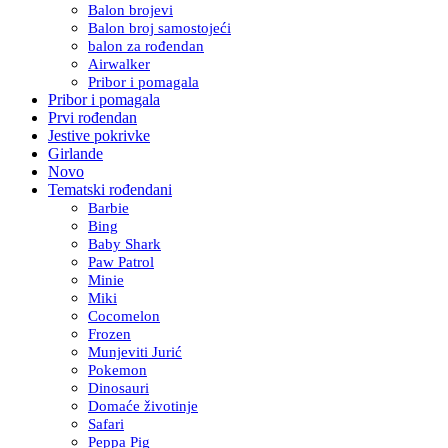
Balon brojevi
Balon broj samostojeći
balon za rođendan
Airwalker
Pribor i pomagala
Pribor i pomagala
Prvi rođendan
Jestive pokrivke
Girlande
Novo
Tematski rođendani
Barbie
Bing
Baby Shark
Paw Patrol
Minie
Miki
Cocomelon
Frozen
Munjeviti Jurić
Pokemon
Dinosauri
Domaće životinje
Safari
Peppa Pig