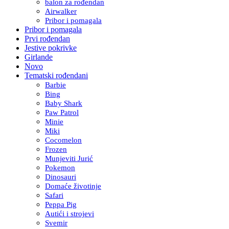
balon za rođendan
Airwalker
Pribor i pomagala
Pribor i pomagala
Prvi rođendan
Jestive pokrivke
Girlande
Novo
Tematski rođendani
Barbie
Bing
Baby Shark
Paw Patrol
Minie
Miki
Cocomelon
Frozen
Munjeviti Jurić
Pokemon
Dinosauri
Domaće životinje
Safari
Peppa Pig
Autići i strojevi
Svemir