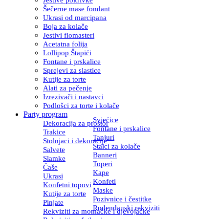
Šečerne mase fondant
Ukrasi od marcipana
Boja za kolače
Jestivi flomasteri
Acetatna folija
Lollipop Štapići
Fontane i prskalice
Sprejevi za slastice
Kutije za torte
Alati za pečenje
Izrezivači i nastavci
Podlošci za torte i kolače
Party program
Svjećice
Dekoracija za prostor
Fontane i prskalice
Trakice
Tanjuri
Stolnjaci i dekoracije
Stalci za kolače
Salvete
Banneri
Slamke
Toperi
Čaše
Kape
Ukrasi
Konfeti
Konfetni topovi
Maske
Kutije za torte
Pozivnice i čestitke
Pinjate
Rođendanski rekviziti
Rekviziti za momačke i djevojačke