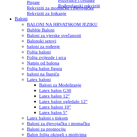
Pozivnice i čestitke
Pinjate
Rođendanski rekviziti
Rekviziti za momačke i djevojačke
Rekviziti za fotkanje
Baloni
BALONI NA HRVATSKOM JEZIKU
Bubble Baloni
Baloni za vjerske svečanosti
Balonski setovi
baloni za rođenje
Folija baloni
Folija zvijezde i srca
Natpis od balona
Folija balon figura
baloni na štapiću
Latex baloni
Baloni za Modeliranje
Latex balon G30
Latex balon 12″
Latex balon ogledalo 12″
Latex baloni 10″
Latex balon 5″
Latex baloni s tiskom
Baloni za djevojačku i momačku
Baloni za promociju
Balon folija okrugli s motivima