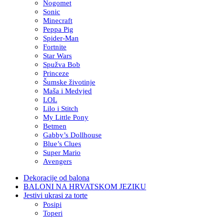
Nogomet
Sonic
Minecraft
Peppa Pig
Spider-Man
Fortnite
Star Wars
Spužva Bob
Princeze
Šumske životinje
Maša i Medvjed
LOL
Lilo i Stitch
My Little Pony
Betmen
Gabby’s Dollhouse
Blue’s Clues
Super Mario
Avengers
Dekoracije od balona
BALONI NA HRVATSKOM JEZIKU
Jestivi ukrasi za torte
Posipi
Toperi