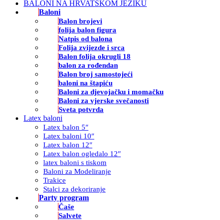
BALONI NA HRVATSKOM JEZIKU
Baloni
Balon brojevi
folija balon figura
Natpis od balona
Folija zvijezde i srca
Balon folija okrugli 18
balon za rođendan
Balon broj samostojeći
baloni na štapiću
Baloni za djevojačku i momačku
Baloni za vjerske svečanosti
Sveta potvrda
Latex baloni
Latex balon 5″
Latex baloni 10″
Latex balon 12″
Latex balon ogledalo 12″
latex baloni s tiskom
Baloni za Modeliranje
Trakice
Stalci za dekoriranje
Party program
Čaše
Salvete