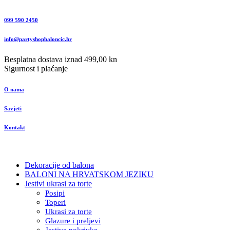
099 590 2450
info@partyshopbaloncic.hr
Besplatna dostava iznad 499,00 kn
Sigurnost i plaćanje
O nama
Savjeti
Kontakt
Dekoracije od balona
BALONI NA HRVATSKOM JEZIKU
Jestivi ukrasi za torte
Posipi
Toperi
Ukrasi za torte
Glazure i preljevi
Jestive pokrivke