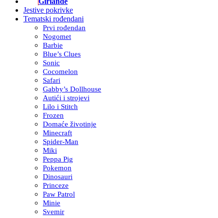
Girlande
Jestive pokrivke
Tematski rođendani
Prvi rođendan
Nogomet
Barbie
Blue’s Clues
Sonic
Cocomelon
Safari
Gabby’s Dollhouse
Autići i strojevi
Lilo i Stitch
Frozen
Domaće životinje
Minecraft
Spider-Man
Miki
Peppa Pig
Pokemon
Dinosauri
Princeze
Paw Patrol
Minie
Svemir