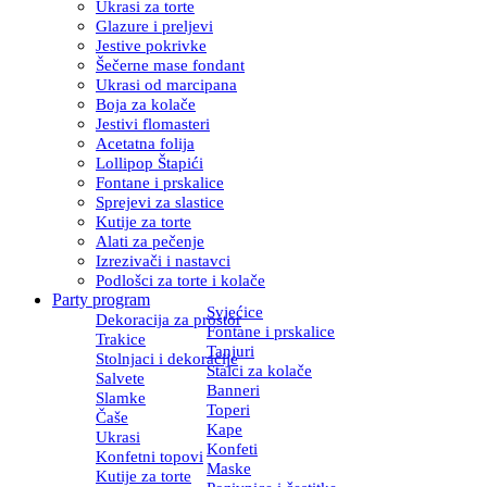
Ukrasi za torte
Glazure i preljevi
Jestive pokrivke
Šečerne mase fondant
Ukrasi od marcipana
Boja za kolače
Jestivi flomasteri
Acetatna folija
Lollipop Štapići
Fontane i prskalice
Sprejevi za slastice
Kutije za torte
Alati za pečenje
Izrezivači i nastavci
Podlošci za torte i kolače
Party program
Svjećice
Dekoracija za prostor
Fontane i prskalice
Trakice
Tanjuri
Stolnjaci i dekoracije
Stalci za kolače
Salvete
Banneri
Slamke
Toperi
Čaše
Kape
Ukrasi
Konfeti
Konfetni topovi
Maske
Kutije za torte