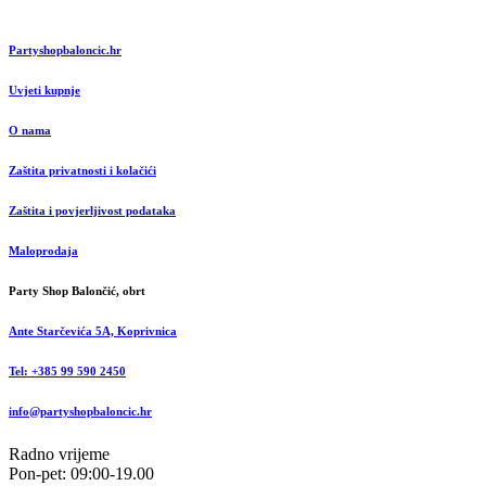
Partyshopbaloncic.hr
Uvjeti kupnje
O nama
Zaštita privatnosti i kolačići
Zaštita i povjerljivost podataka
Maloprodaja
Party Shop Balončić, obrt
Ante Starčevića 5A, Koprivnica
Tel: +385 99 590 2450
info@partyshopbaloncic.hr
Radno vrijeme
Pon-pet: 09:00-19.00