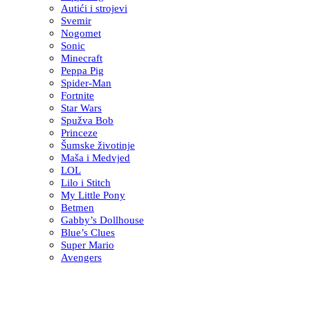
Autići i strojevi
Svemir
Nogomet
Sonic
Minecraft
Peppa Pig
Spider-Man
Fortnite
Star Wars
Spužva Bob
Princeze
Šumske životinje
Maša i Medvjed
LOL
Lilo i Stitch
My Little Pony
Betmen
Gabby’s Dollhouse
Blue’s Clues
Super Mario
Avengers