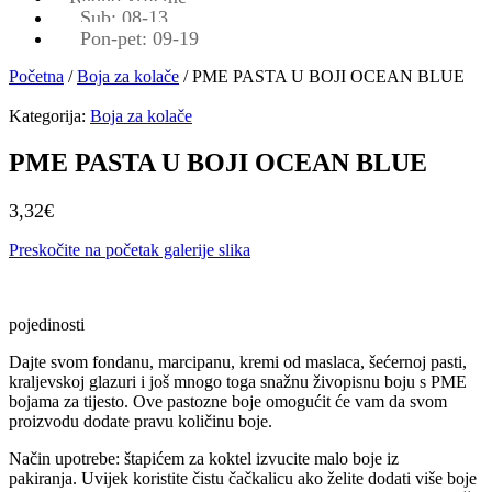
Sub: 08-13
Pon-pet: 09-19
Početna
/
Boja za kolače
/ PME PASTA U BOJI OCEAN BLUE
Kategorija:
Boja za kolače
PME PASTA U BOJI OCEAN BLUE
3,32
€
Preskočite na početak galerije slika
pojedinosti
Dajte svom fondanu, marcipanu, kremi od maslaca, šećernoj pasti,
kraljevskoj glazuri i još mnogo toga snažnu živopisnu boju s PME
bojama za tijesto. Ove pastozne boje omogućit će vam da svom
proizvodu dodate pravu količinu boje.
Način upotrebe: štapićem za koktel izvucite malo boje iz
pakiranja. Uvijek koristite čistu čačkalicu ako želite dodati više boje