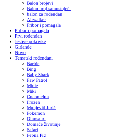
Balon brojevi
Balon broj samostojeći
balon za rođendan
Airwalker
Pribor i pomagala
Pribor i pomagala
Prvi rođendan
Jestive pokrivke
Girlande
Novo
Tematski rođendani
Barbie
Bing
Baby Shark
Paw Patrol
Minie
Miki
Cocomelon
Frozen
Munjeviti Jurić
Pokemon
Dinosauri
Domaće životinje
Safari
Peppa Pig