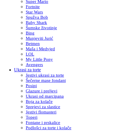
Super Mario
Fortnite
Star Wars
Spužva Bob
Baby Shark
Šumske životinje
Bing
Munjeviti Jurić
Betmen
Maša i Medvjed
LOL
My Little Pony
Avengers
Ukrasi za torte
Jestivi ukrasi za torte
Šečerne mase fondant
Posipi
Glazure i preljevi
Ukrasi od marcipana
Boja za kolače
Sprejevi za slastice
Jestivi flomasteri
Toperi
Fontane i prskalice
Podlošci za torte i kolače