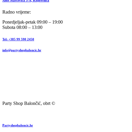
Ante Starčevića 5-A, Koprivnica
Radno vrijeme:
Ponedjeljak-petak 09:00 – 19:00
Subota 08:00 – 13:00
Tel: +385 99 590 2450
info@partyshopbaloncic.hr
Party Shop Balončić, obrt ©
Partyshopbaloncic.hr