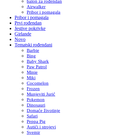
balon za rođendan
Airwalker
Pribor i pomagala
Pribor i pomagala
Prvi rođendan
Jestive pokrivke
Girlande
Novo
Tematski rođendani
Barbie
Bing
Baby Shark
Paw Patrol
Minie
Miki
Cocomelon
Frozen
Munjeviti Jurić
Pokemon
Dinosauri
Domaće životinje
Safari
Peppa Pig
Autići i strojevi
Svemir