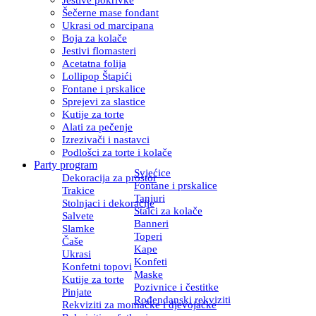
Šečerne mase fondant
Ukrasi od marcipana
Boja za kolače
Jestivi flomasteri
Acetatna folija
Lollipop Štapići
Fontane i prskalice
Sprejevi za slastice
Kutije za torte
Alati za pečenje
Izrezivači i nastavci
Podlošci za torte i kolače
Party program
Svjećice
Dekoracija za prostor
Fontane i prskalice
Trakice
Tanjuri
Stolnjaci i dekoracije
Stalci za kolače
Salvete
Banneri
Slamke
Toperi
Čaše
Kape
Ukrasi
Konfeti
Konfetni topovi
Maske
Kutije za torte
Pozivnice i čestitke
Pinjate
Rođendanski rekviziti
Rekviziti za momačke i djevojačke