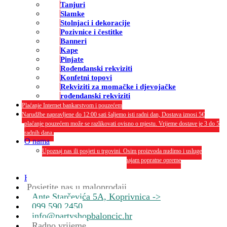
Tanjuri
Slamke
Stolnjaci i dekoracije
Pozivnice i čestitke
Banneri
Kape
Pinjate
Rođendanski rekviziti
Konfetni topovi
Rekviziti za momačke i djevojačke
rođendanski rekviziti
Plaćanje Internet bankarstvom i pouzećem
Narudžbe napravljene do 12:00 sati šaljemo isti radni dan, Dostava iznosi 5€
plaćanje pouzećem može se razlikovati ovisno o mjestu. Vrijeme dostave je 3 do 5
radnih dana.
O nama
Upoznaj nas ili posjeti u trgovini. Osim proizvoda nudimo i usluge
dekoriranja interijera i eksterija te najam popratne opreme
O nama
Kontakt
Posjetite nas u maloprodaji
Ante Starčevića 5A, Koprivnica ->
099 590 2450
info@partyshopbaloncic.hr
Radno vrijeme