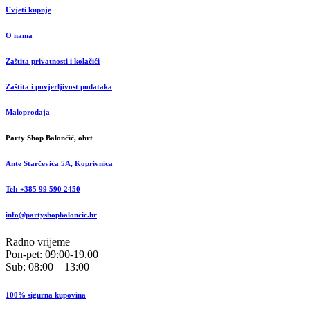
Uvjeti kupnje
O nama
Zaštita privatnosti i kolačići
Zaštita i povjerljivost podataka
Maloprodaja
Party Shop Balončić, obrt
Ante Starčevića 5A, Koprivnica
Tel: +385 99 590 2450
info@partyshopbaloncic.hr
Radno vrijeme
Pon-pet: 09:00-19.00
Sub: 08:00 – 13:00
100% sigurna kupovina