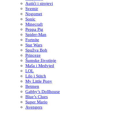
Autići i strojevi
Svemir
Nogomet
Sonic
Minecraft
Peppa Pig
Spider-Man
Fortnite
Star Wars
Spužva Bob
Princeze
Šumske životinje
Maša i Medvjed
LOL
Lilo i Stitch
My Little Pony
Betmen
Gabby’s Dollhouse
Blue’s Clues
Super Mario
Avengers