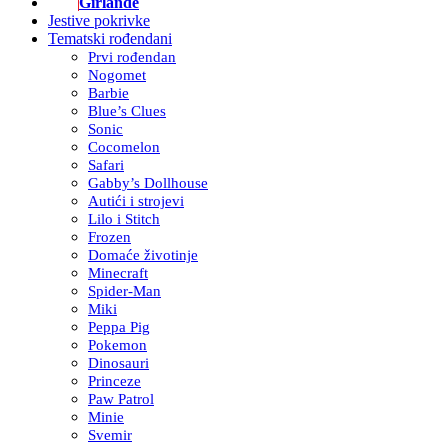
Girlande
Jestive pokrivke
Tematski rođendani
Prvi rođendan
Nogomet
Barbie
Blue’s Clues
Sonic
Cocomelon
Safari
Gabby’s Dollhouse
Autići i strojevi
Lilo i Stitch
Frozen
Domaće životinje
Minecraft
Spider-Man
Miki
Peppa Pig
Pokemon
Dinosauri
Princeze
Paw Patrol
Minie
Svemir