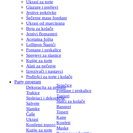
Ukrasi za torte
Glazure i preljevi
Jestive pokrivke
Šečerne mase fondant
Ukrasi od marcipana
Boja za kolače
Jestivi flomasteri
Acetatna folija
Lollipop Štapići
Fontane i prskalice
Sprejevi za slastice
Kutije za torte
Alati za pečenje
Izrezivači i nastavci
Podlošci za torte i kolače
Party program
Svjećice
Dekoracija za prostor
Fontane i prskalice
Trakice
Tanjuri
Stolnjaci i dekoracije
Stalci za kolače
Salvete
Banneri
Slamke
Toperi
Čaše
Kape
Ukrasi
Konfeti
Konfetni topovi
Maske
Kutije za torte