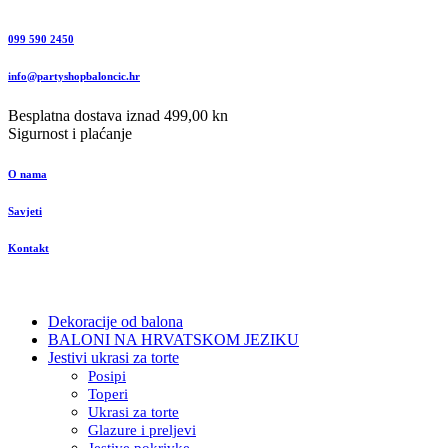
099 590 2450
info@partyshopbaloncic.hr
Besplatna dostava iznad 499,00 kn
Sigurnost i plaćanje
O nama
Savjeti
Kontakt
Dekoracije od balona
BALONI NA HRVATSKOM JEZIKU
Jestivi ukrasi za torte
Posipi
Toperi
Ukrasi za torte
Glazure i preljevi
Jestive pokrivke