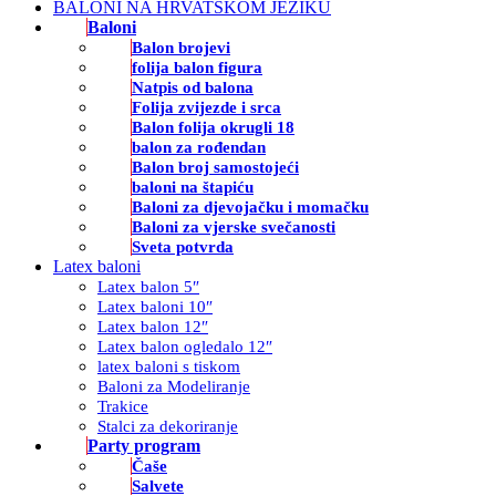
BALONI NA HRVATSKOM JEZIKU
Baloni
Balon brojevi
folija balon figura
Natpis od balona
Folija zvijezde i srca
Balon folija okrugli 18
balon za rođendan
Balon broj samostojeći
baloni na štapiću
Baloni za djevojačku i momačku
Baloni za vjerske svečanosti
Sveta potvrda
Latex baloni
Latex balon 5″
Latex baloni 10″
Latex balon 12″
Latex balon ogledalo 12″
latex baloni s tiskom
Baloni za Modeliranje
Trakice
Stalci za dekoriranje
Party program
Čaše
Salvete