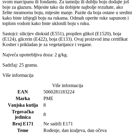
svom marcipanu ili fondantu. Za tamniju ili dublju boju dodajte još
boje za glazuru. Mijesite tako da dobijete najbolje rezultate, ako
želite mramornu boju, mijesite manje. Pazite da boja ostane u sredini
kako biste izbjegli boju na rukama. Odmah operite ruke sapunom i
toplom vodom kako biste uklonili boju s ruku.
Sastojci: silicijev dioksid (E551), propilen glikol (E1520), boja
(E124), glicerin (E422), boja (E133). Ovaj proizvod ima certifikat
Kosher i prikladan je za vegetarijance i vegane.
Najveća upotrebljiva doza: 2 g/kg.
Sadržaj: 25 grama.
Više informacija
Više informacija
EAN
5060281183224
Marka
PME
Vanjska kutija
8
Trgovačka
8
jedinica
Broj E171
Ne sadrži E171
Teme
Rođenje, dan kraljeva, dan očeva