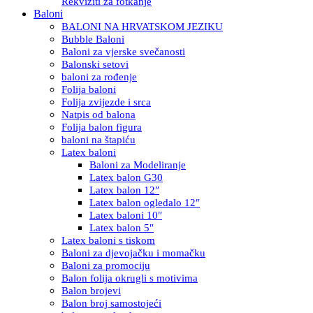
Rekviziti za fotkanje
Baloni
BALONI NA HRVATSKOM JEZIKU
Bubble Baloni
Baloni za vjerske svečanosti
Balonski setovi
baloni za rođenje
Folija baloni
Folija zvijezde i srca
Natpis od balona
Folija balon figura
baloni na štapiću
Latex baloni
Baloni za Modeliranje
Latex balon G30
Latex balon 12″
Latex balon ogledalo 12″
Latex baloni 10″
Latex balon 5″
Latex baloni s tiskom
Baloni za djevojačku i momačku
Baloni za promociju
Balon folija okrugli s motivima
Balon brojevi
Balon broj samostojeći