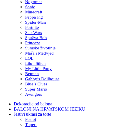
Nogomet
Sonic
Minecraft
Peppa Pig
Spider-Man
Fortnite
Star Wars
Spužva Bob
Princeze
Šumske životinje
Maša i Medvjed
LOL
Lilo i Stitch
My Little Pony
Betmen
Gabby’s Dollhouse
Blue’s Clues
Super Mario
Avengers
Dekoracije od balona
BALONI NA HRVATSKOM JEZIKU
Jestivi ukrasi za torte
Posipi
Toperi