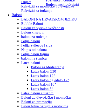
Pozivnice i čestitke
Pinjate
Rođendanski rekviziti
Rekviziti za momačke i djevojačke
Rekviziti za fotkanje
Baloni
BALONI NA HRVATSKOM JEZIKU
Bubble Baloni
Baloni za vjerske svečanosti
Balonski setovi
baloni za rođenje
Folija baloni
Folija zvijezde i srca
Natpis od balona
Folija balon figura
baloni na štapiću
Latex baloni
Baloni za Modeliranje
Latex balon G30
Latex balon 12″
Latex balon ogledalo 12″
Latex baloni 10″
Latex balon 5″
Latex baloni s tiskom
Baloni za djevojačku i momačku
Baloni za promociju
Balon folija okrugli s motivima