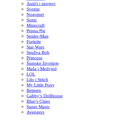
Autići i strojevi
Svemir
Nogomet
Sonic
Minecraft
Peppa Pig
Spider-Man
Fortnite
Star Wars
Spužva Bob
Princeze
Šumske životinje
Maša i Medvjed
LOL
Lilo i Stitch
My Little Pony
Betmen
Gabby’s Dollhouse
Blue’s Clues
Super Mario
Avengers