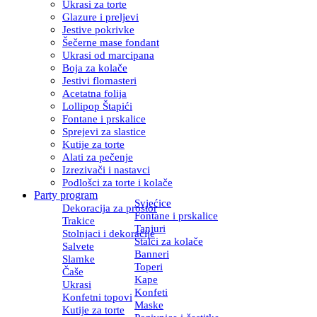
Ukrasi za torte
Glazure i preljevi
Jestive pokrivke
Šečerne mase fondant
Ukrasi od marcipana
Boja za kolače
Jestivi flomasteri
Acetatna folija
Lollipop Štapići
Fontane i prskalice
Sprejevi za slastice
Kutije za torte
Alati za pečenje
Izrezivači i nastavci
Podlošci za torte i kolače
Party program
Svjećice
Dekoracija za prostor
Fontane i prskalice
Trakice
Tanjuri
Stolnjaci i dekoracije
Stalci za kolače
Salvete
Banneri
Slamke
Toperi
Čaše
Kape
Ukrasi
Konfeti
Konfetni topovi
Maske
Kutije za torte