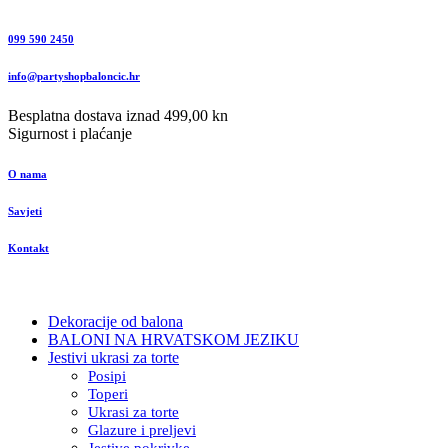
099 590 2450
info@partyshopbaloncic.hr
Besplatna dostava iznad 499,00 kn
Sigurnost i plaćanje
O nama
Savjeti
Kontakt
Dekoracije od balona
BALONI NA HRVATSKOM JEZIKU
Jestivi ukrasi za torte
Posipi
Toperi
Ukrasi za torte
Glazure i preljevi
Jestive pokrivke