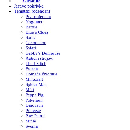
Girlande
Jestive pokrivke
Tematski rođendani
Prvi rođendan
Nogomet
Barbie
Blue’s Clues
Sonic
Cocomelon
Safari
Gabby’s Dollhouse
Autići i strojevi
Lilo i Stitch
Frozen
Domaće životinje
Minecraft
Spider-Man
Miki
Peppa Pig
Pokemon
Dinosauri
Princeze
Paw Patrol
Minie
Svemir