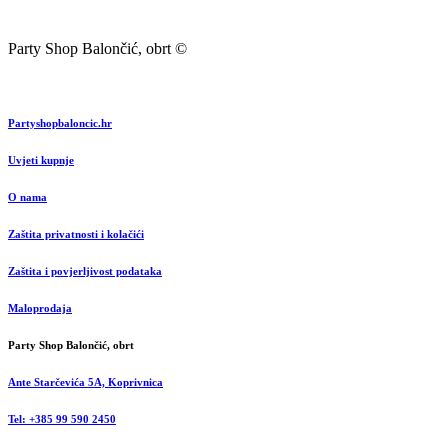
Party Shop Balončić, obrt ©
Partyshopbaloncic.hr
Uvjeti kupnje
O nama
Zaštita privatnosti i kolačići
Zaštita i povjerljivost podataka
Maloprodaja
Party Shop Balončić, obrt
Ante Starčevića 5A, Koprivnica
Tel: +385 99 590 2450