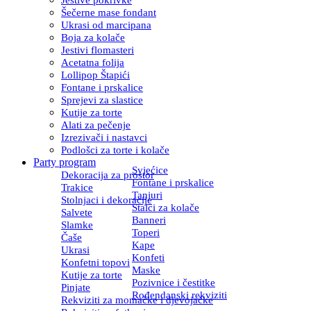
Šečerne mase fondant
Ukrasi od marcipana
Boja za kolače
Jestivi flomasteri
Acetatna folija
Lollipop Štapići
Fontane i prskalice
Sprejevi za slastice
Kutije za torte
Alati za pečenje
Izrezivači i nastavci
Podlošci za torte i kolače
Party program
Svjećice
Dekoracija za prostor
Fontane i prskalice
Trakice
Tanjuri
Stolnjaci i dekoracije
Stalci za kolače
Salvete
Banneri
Slamke
Toperi
Čaše
Kape
Ukrasi
Konfeti
Konfetni topovi
Maske
Kutije za torte
Pozivnice i čestitke
Pinjate
Rođendanski rekviziti
Rekviziti za momačke i djevojačke