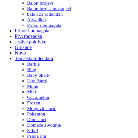
Balon brojevi
Balon broj samostojeći
balon za rođendan
Airwalker
Pribor i pomagala
Pribor i pomagala
Prvi rođendan
Jestive pokrivke
Girlande
Novo
Tematski rođendani
Barbie
Bing
Baby Shark
Paw Patrol
Minie
Miki
Cocomelon
Frozen
Munjeviti Jurić
Pokemon
Dinosauri
Domaće životinje
Safari
Peppa Pig