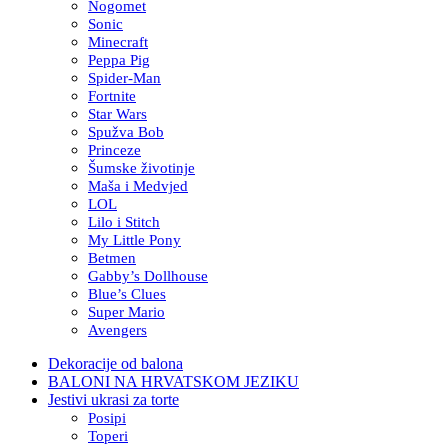
Nogomet
Sonic
Minecraft
Peppa Pig
Spider-Man
Fortnite
Star Wars
Spužva Bob
Princeze
Šumske životinje
Maša i Medvjed
LOL
Lilo i Stitch
My Little Pony
Betmen
Gabby’s Dollhouse
Blue’s Clues
Super Mario
Avengers
Dekoracije od balona
BALONI NA HRVATSKOM JEZIKU
Jestivi ukrasi za torte
Posipi
Toperi