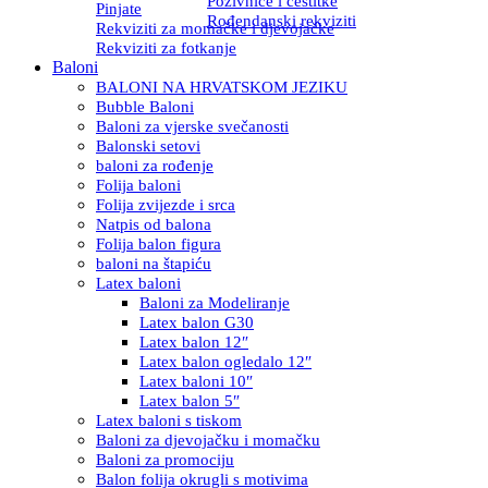
Pozivnice i čestitke
Pinjate
Rođendanski rekviziti
Rekviziti za momačke i djevojačke
Rekviziti za fotkanje
Baloni
BALONI NA HRVATSKOM JEZIKU
Bubble Baloni
Baloni za vjerske svečanosti
Balonski setovi
baloni za rođenje
Folija baloni
Folija zvijezde i srca
Natpis od balona
Folija balon figura
baloni na štapiću
Latex baloni
Baloni za Modeliranje
Latex balon G30
Latex balon 12″
Latex balon ogledalo 12″
Latex baloni 10″
Latex balon 5″
Latex baloni s tiskom
Baloni za djevojačku i momačku
Baloni za promociju
Balon folija okrugli s motivima