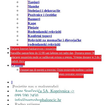
Tanjuri
Slamke
Stolnjaci i dekoracije
Pozivnice i čestitke
Banneri
Kape
Pinjate
Rođendanski rekviziti
Konfetni topovi
Rekviziti za momačke i djevojačke
rođendanski rekviziti
Plaćanje Internet bankarstvom i pouzećem
Narudžbe napravljene do 12:00 sati šaljemo isti radni dan, Dostava iznosi 5€
plaćanje pouzećem može se razlikovati ovisno o mjestu. Vrijeme dostave je 3 do 5
radnih dana.
O nama
Upoznaj nas ili posjeti u trgovini. Osim proizvoda nudimo i usluge
dekoriranja interijera i eksterija te najam popratne opreme
O nama
Kontakt
Posjetite nas u maloprodaji
Ante Starčevića 5A, Koprivnica ->
099 590 2450
info@partyshopbaloncic.hr
Radno vrijeme