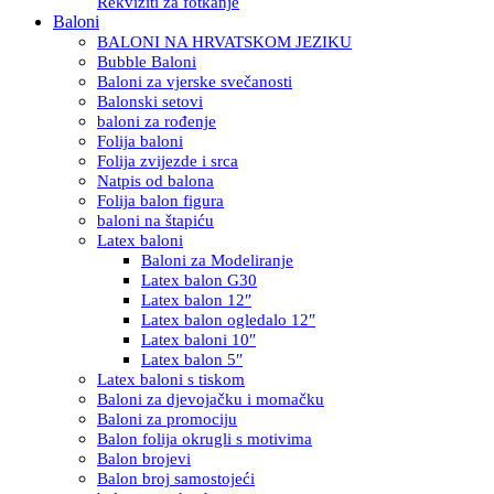
Rekviziti za fotkanje
Baloni
BALONI NA HRVATSKOM JEZIKU
Bubble Baloni
Baloni za vjerske svečanosti
Balonski setovi
baloni za rođenje
Folija baloni
Folija zvijezde i srca
Natpis od balona
Folija balon figura
baloni na štapiću
Latex baloni
Baloni za Modeliranje
Latex balon G30
Latex balon 12″
Latex balon ogledalo 12″
Latex baloni 10″
Latex balon 5″
Latex baloni s tiskom
Baloni za djevojačku i momačku
Baloni za promociju
Balon folija okrugli s motivima
Balon brojevi
Balon broj samostojeći