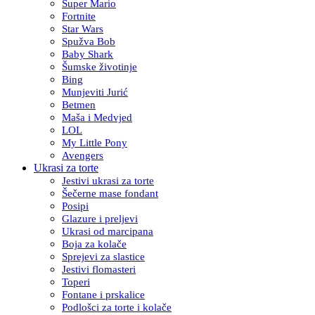
Super Mario
Fortnite
Star Wars
Spužva Bob
Baby Shark
Šumske životinje
Bing
Munjeviti Jurić
Betmen
Maša i Medvjed
LOL
My Little Pony
Avengers
Ukrasi za torte
Jestivi ukrasi za torte
Šečerne mase fondant
Posipi
Glazure i preljevi
Ukrasi od marcipana
Boja za kolače
Sprejevi za slastice
Jestivi flomasteri
Toperi
Fontane i prskalice
Podlošci za torte i kolače