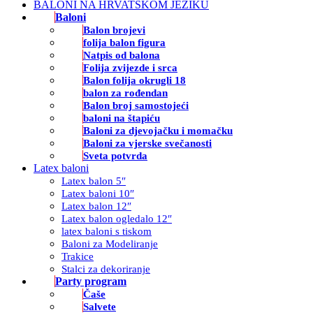
BALONI NA HRVATSKOM JEZIKU
Baloni
Balon brojevi
folija balon figura
Natpis od balona
Folija zvijezde i srca
Balon folija okrugli 18
balon za rođendan
Balon broj samostojeći
baloni na štapiću
Baloni za djevojačku i momačku
Baloni za vjerske svečanosti
Sveta potvrda
Latex baloni
Latex balon 5″
Latex baloni 10″
Latex balon 12″
Latex balon ogledalo 12″
latex baloni s tiskom
Baloni za Modeliranje
Trakice
Stalci za dekoriranje
Party program
Čaše
Salvete