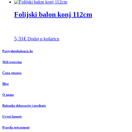
Folijski balon konj 112cm
5,31
€
Dodaj u košaricu
Partyshopbaloncic.hr
Web trgovina
Česta pitanja
Blog
O nama
Balonske dekoracije i uređenje
Uvjeti kupnje
Pravila privatnosti