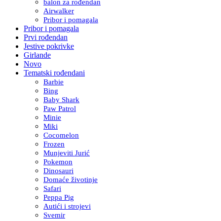
balon za rođendan
Airwalker
Pribor i pomagala
Pribor i pomagala
Prvi rođendan
Jestive pokrivke
Girlande
Novo
Tematski rođendani
Barbie
Bing
Baby Shark
Paw Patrol
Minie
Miki
Cocomelon
Frozen
Munjeviti Jurić
Pokemon
Dinosauri
Domaće životinje
Safari
Peppa Pig
Autići i strojevi
Svemir