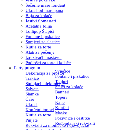
Šečerne mase fondant
Ukrasi od marcipana
Boja za kolače
Jestivi flomasteri
Acetatna folija
Lollipop Štapići
Fontane i prskalice
Sprejevi za slastice
Kutije za torte
Alati za pečenje
Izrezivači i nastavci
Podlošci za torte i kolače
Party program
Svjećice
Dekoracija za prostor
Fontane i prskalice
Trakice
Tanjuri
Stolnjaci i dekoracije
Stalci za kolače
Salvete
Banneri
Slamke
Toperi
Čaše
Kape
Ukrasi
Konfeti
Konfetni topovi
Maske
Kutije za torte
Pozivnice i čestitke
Pinjate
Rođendanski rekviziti
Rekviziti za momačke i djevojačke