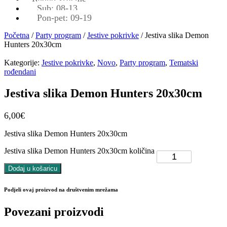
Sub: 08-13
Pon-pet: 09-19
Početna
/
Party program
/
Jestive pokrivke
/ Jestiva slika Demon
Hunters 20x30cm
Kategorije:
Jestive pokrivke
,
Novo
,
Party program
,
Tematski
rođendani
Jestiva slika Demon Hunters 20x30cm
6,00
€
Jestiva slika Demon Hunters 20x30cm
Jestiva slika Demon Hunters 20x30cm količina
Dodaj u košaricu
Podjeli ovaj proizvod na društvenim mrežama
Povezani proizvodi