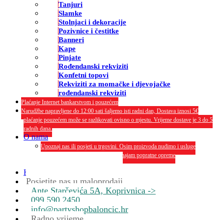
Tanjuri
Slamke
Stolnjaci i dekoracije
Pozivnice i čestitke
Banneri
Kape
Pinjate
Rođendanski rekviziti
Konfetni topovi
Rekviziti za momačke i djevojačke
rođendanski rekviziti
Plaćanje Internet bankarstvom i pouzećem
Narudžbe napravljene do 12:00 sati šaljemo isti radni dan, Dostava iznosi 5€
plaćanje pouzećem može se razlikovati ovisno o mjestu. Vrijeme dostave je 3 do 5
radnih dana.
O nama
Upoznaj nas ili posjeti u trgovini. Osim proizvoda nudimo i usluge
dekoriranja interijera i eksterija te najam popratne opreme
O nama
Kontakt
Posjetite nas u maloprodaji
Ante Starčevića 5A, Koprivnica ->
099 590 2450
info@partyshopbaloncic.hr
Radno vrijeme