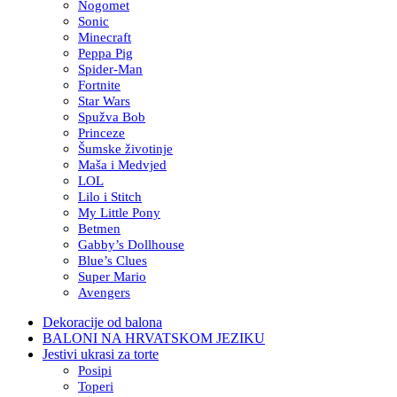
Nogomet
Sonic
Minecraft
Peppa Pig
Spider-Man
Fortnite
Star Wars
Spužva Bob
Princeze
Šumske životinje
Maša i Medvjed
LOL
Lilo i Stitch
My Little Pony
Betmen
Gabby’s Dollhouse
Blue’s Clues
Super Mario
Avengers
Dekoracije od balona
BALONI NA HRVATSKOM JEZIKU
Jestivi ukrasi za torte
Posipi
Toperi