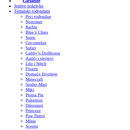
Girlande
Jestive pokrivke
Tematski rođendani
Prvi rođendan
Nogomet
Barbie
Blue’s Clues
Sonic
Cocomelon
Safari
Gabby’s Dollhouse
Autići i strojevi
Lilo i Stitch
Frozen
Domaće životinje
Minecraft
Spider-Man
Miki
Peppa Pig
Pokemon
Dinosauri
Princeze
Paw Patrol
Minie
Svemir