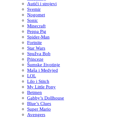
Autići i strojevi
Svemir
Nogomet
Sonic
Minecraft
Peppa Pig
Spider-Man
Fortnite
Star Wars
Spužva Bob
Princeze
Šumske životinje
Maša i Medvjed
LOL
Lilo i Stitch
My Little Pony
Betmen
Gabby’s Dollhouse
Blue’s Clues
Super Mario
Avengers