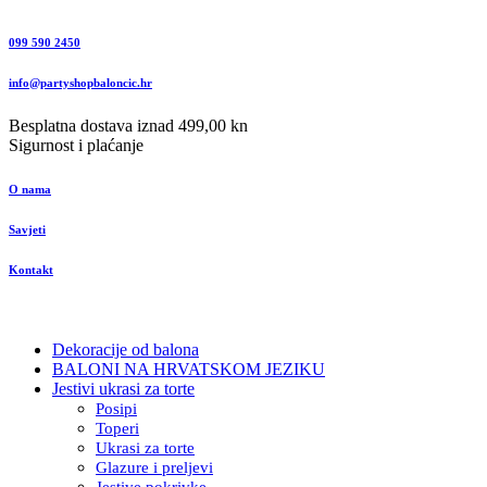
099 590 2450
info@partyshopbaloncic.hr
Besplatna dostava iznad 499,00 kn
Sigurnost i plaćanje
O nama
Savjeti
Kontakt
Dekoracije od balona
BALONI NA HRVATSKOM JEZIKU
Jestivi ukrasi za torte
Posipi
Toperi
Ukrasi za torte
Glazure i preljevi
Jestive pokrivke