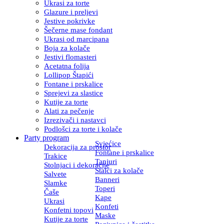
Ukrasi za torte
Glazure i preljevi
Jestive pokrivke
Šečerne mase fondant
Ukrasi od marcipana
Boja za kolače
Jestivi flomasteri
Acetatna folija
Lollipop Štapići
Fontane i prskalice
Sprejevi za slastice
Kutije za torte
Alati za pečenje
Izrezivači i nastavci
Podlošci za torte i kolače
Party program
Svjećice
Dekoracija za prostor
Fontane i prskalice
Trakice
Tanjuri
Stolnjaci i dekoracije
Stalci za kolače
Salvete
Banneri
Slamke
Toperi
Čaše
Kape
Ukrasi
Konfeti
Konfetni topovi
Maske
Kutije za torte