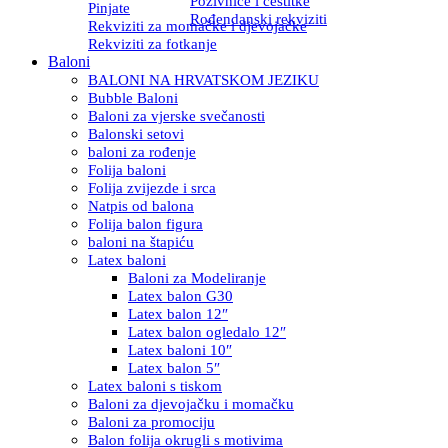
Pozivnice i čestitke
Pinjate
Rođendanski rekviziti
Rekviziti za momačke i djevojačke
Rekviziti za fotkanje
Baloni
BALONI NA HRVATSKOM JEZIKU
Bubble Baloni
Baloni za vjerske svečanosti
Balonski setovi
baloni za rođenje
Folija baloni
Folija zvijezde i srca
Natpis od balona
Folija balon figura
baloni na štapiću
Latex baloni
Baloni za Modeliranje
Latex balon G30
Latex balon 12″
Latex balon ogledalo 12″
Latex baloni 10″
Latex balon 5″
Latex baloni s tiskom
Baloni za djevojačku i momačku
Baloni za promociju
Balon folija okrugli s motivima