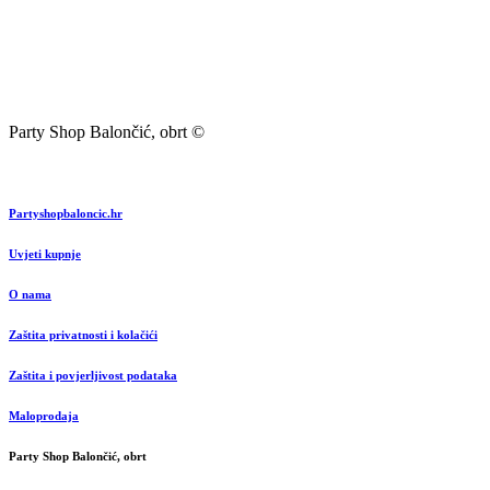
Party Shop Balončić, obrt ©
Partyshopbaloncic.hr
Uvjeti kupnje
O nama
Zaštita privatnosti i kolačići
Zaštita i povjerljivost podataka
Maloprodaja
Party Shop Balončić, obrt