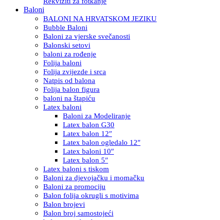
Rekviziti za fotkanje
Baloni
BALONI NA HRVATSKOM JEZIKU
Bubble Baloni
Baloni za vjerske svečanosti
Balonski setovi
baloni za rođenje
Folija baloni
Folija zvijezde i srca
Natpis od balona
Folija balon figura
baloni na štapiću
Latex baloni
Baloni za Modeliranje
Latex balon G30
Latex balon 12″
Latex balon ogledalo 12″
Latex baloni 10″
Latex balon 5″
Latex baloni s tiskom
Baloni za djevojačku i momačku
Baloni za promociju
Balon folija okrugli s motivima
Balon brojevi
Balon broj samostojeći