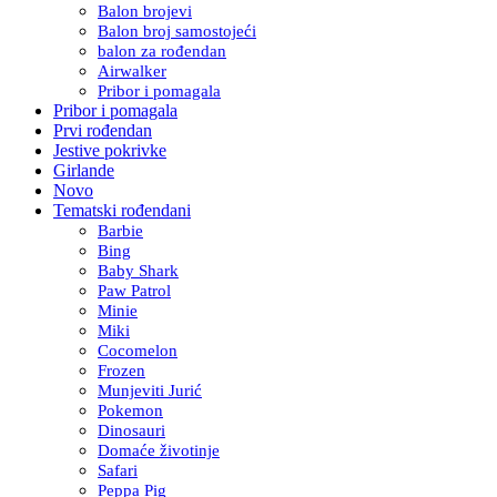
Balon brojevi
Balon broj samostojeći
balon za rođendan
Airwalker
Pribor i pomagala
Pribor i pomagala
Prvi rođendan
Jestive pokrivke
Girlande
Novo
Tematski rođendani
Barbie
Bing
Baby Shark
Paw Patrol
Minie
Miki
Cocomelon
Frozen
Munjeviti Jurić
Pokemon
Dinosauri
Domaće životinje
Safari
Peppa Pig