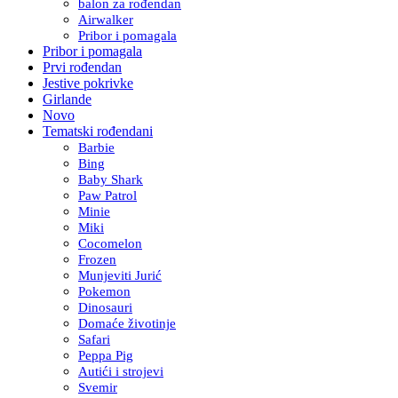
balon za rođendan
Airwalker
Pribor i pomagala
Pribor i pomagala
Prvi rođendan
Jestive pokrivke
Girlande
Novo
Tematski rođendani
Barbie
Bing
Baby Shark
Paw Patrol
Minie
Miki
Cocomelon
Frozen
Munjeviti Jurić
Pokemon
Dinosauri
Domaće životinje
Safari
Peppa Pig
Autići i strojevi
Svemir