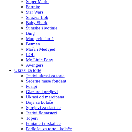
Super Mario
Fortnite
Star Wars
Spužva Bob
Baby Shark
Šumske životinje
Bing
Munjeviti Jurić
Betmen
Maša i Medvjed
LOL
My Little Pony
Avengers
Ukrasi za torte
Jestivi ukrasi za torte
Šečerne mase fondant
Posipi
Glazure i preljevi
Ukrasi od marcipana
Boja za kolače
Sprejevi za slastice
Jestivi flomasteri
Toperi
Fontane i prskalice
Podlošci za torte i kolače