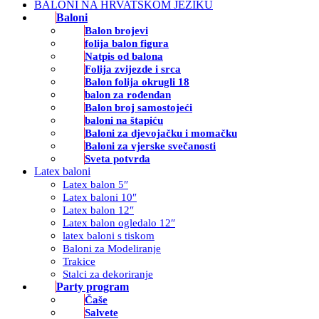
BALONI NA HRVATSKOM JEZIKU
Baloni
Balon brojevi
folija balon figura
Natpis od balona
Folija zvijezde i srca
Balon folija okrugli 18
balon za rođendan
Balon broj samostojeći
baloni na štapiću
Baloni za djevojačku i momačku
Baloni za vjerske svečanosti
Sveta potvrda
Latex baloni
Latex balon 5″
Latex baloni 10″
Latex balon 12″
Latex balon ogledalo 12″
latex baloni s tiskom
Baloni za Modeliranje
Trakice
Stalci za dekoriranje
Party program
Čaše
Salvete