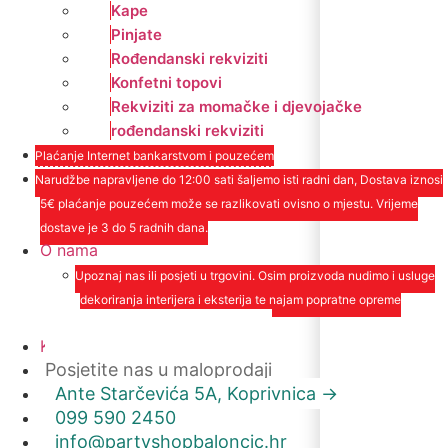
Kape
Pinjate
Rođendanski rekviziti
Konfetni topovi
Rekviziti za momačke i djevojačke
rođendanski rekviziti
Plaćanje Internet bankarstvom i pouzećem
Narudžbe napravljene do 12:00 sati šaljemo isti radni dan, Dostava iznosi
5€ plaćanje pouzećem može se razlikovati ovisno o mjestu. Vrijeme
dostave je 3 do 5 radnih dana.
O nama
Upoznaj nas ili posjeti u trgovini. Osim proizvoda nudimo i usluge
dekoriranja interijera i eksterija te najam popratne opreme
O nama
Kontakt
Posjetite nas u maloprodaji
Ante Starčevića 5A, Koprivnica ->
099 590 2450
info@partyshopbaloncic.hr