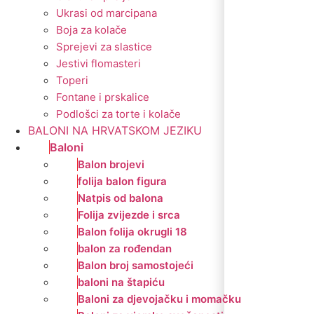
Ukrasi od marcipana
Boja za kolače
Sprejevi za slastice
Jestivi flomasteri
Toperi
Fontane i prskalice
Podlošci za torte i kolače
BALONI NA HRVATSKOM JEZIKU
Baloni
Balon brojevi
folija balon figura
Natpis od balona
Folija zvijezde i srca
Balon folija okrugli 18
balon za rođendan
Balon broj samostojeći
baloni na štapiću
Baloni za djevojačku i momačku