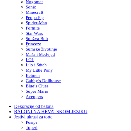
Nogomet
Sonic
Minecraft
Peppa Pig
Spider-Man
Fortnite
Star Wars
Spužva Bob
Princeze
Šumske životinje
Maša i Medvjed
LOL
Lilo i Stitch
My Little Pony
Betmen
Gabby’s Dollhouse
Blue’s Clues
Super Mario
Avengers
Dekoracije od balona
BALONI NA HRVATSKOM JEZIKU
Jestivi ukrasi za torte
Posipi
Toperi