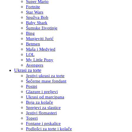
Super Mario
Fortnite
Star Wars
Spužva Bob
Baby Shark
Šumske životinje
Bing
Munjeviti Jurić
Betmen
Maša i Medvjed
LOL
My Little Pony
Avengers
Ukrasi za torte
Jestivi ukrasi za torte
Šečerne mase fondant
Posipi
Glazure i preljevi
Ukrasi od marcipana
Boja za kolače
Sprejevi za slastice
Jestivi flomasteri
Toperi
Fontane i prskalice
Podlošci za torte i kolače