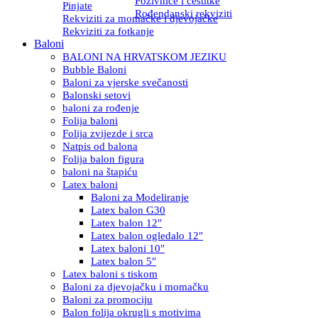
Pozivnice i čestitke
Pinjate
Rođendanski rekviziti
Rekviziti za momačke i djevojačke
Rekviziti za fotkanje
Baloni
BALONI NA HRVATSKOM JEZIKU
Bubble Baloni
Baloni za vjerske svečanosti
Balonski setovi
baloni za rođenje
Folija baloni
Folija zvijezde i srca
Natpis od balona
Folija balon figura
baloni na štapiću
Latex baloni
Baloni za Modeliranje
Latex balon G30
Latex balon 12″
Latex balon ogledalo 12″
Latex baloni 10″
Latex balon 5″
Latex baloni s tiskom
Baloni za djevojačku i momačku
Baloni za promociju
Balon folija okrugli s motivima