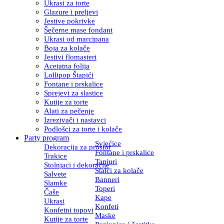
Ukrasi za torte
Glazure i preljevi
Jestive pokrivke
Šečerne mase fondant
Ukrasi od marcipana
Boja za kolače
Jestivi flomasteri
Acetatna folija
Lollipop Štapići
Fontane i prskalice
Sprejevi za slastice
Kutije za torte
Alati za pečenje
Izrezivači i nastavci
Podlošci za torte i kolače
Party program
Svjećice
Dekoracija za prostor
Fontane i prskalice
Trakice
Tanjuri
Stolnjaci i dekoracije
Stalci za kolače
Salvete
Banneri
Slamke
Toperi
Čaše
Kape
Ukrasi
Konfeti
Konfetni topovi
Maske
Kutije za torte