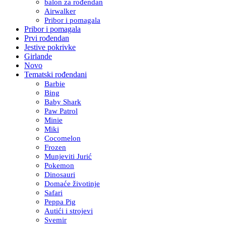
balon za rođendan
Airwalker
Pribor i pomagala
Pribor i pomagala
Prvi rođendan
Jestive pokrivke
Girlande
Novo
Tematski rođendani
Barbie
Bing
Baby Shark
Paw Patrol
Minie
Miki
Cocomelon
Frozen
Munjeviti Jurić
Pokemon
Dinosauri
Domaće životinje
Safari
Peppa Pig
Autići i strojevi
Svemir