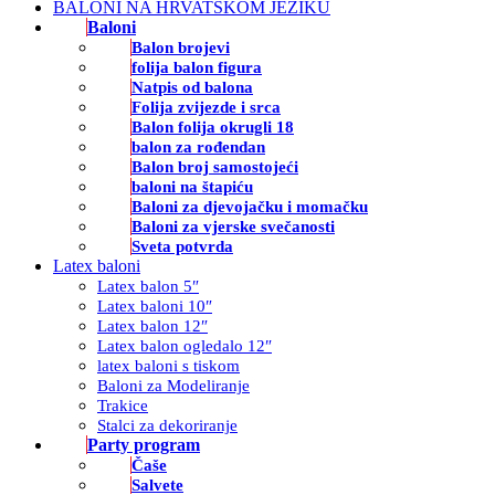
BALONI NA HRVATSKOM JEZIKU
Baloni
Balon brojevi
folija balon figura
Natpis od balona
Folija zvijezde i srca
Balon folija okrugli 18
balon za rođendan
Balon broj samostojeći
baloni na štapiću
Baloni za djevojačku i momačku
Baloni za vjerske svečanosti
Sveta potvrda
Latex baloni
Latex balon 5″
Latex baloni 10″
Latex balon 12″
Latex balon ogledalo 12″
latex baloni s tiskom
Baloni za Modeliranje
Trakice
Stalci za dekoriranje
Party program
Čaše
Salvete