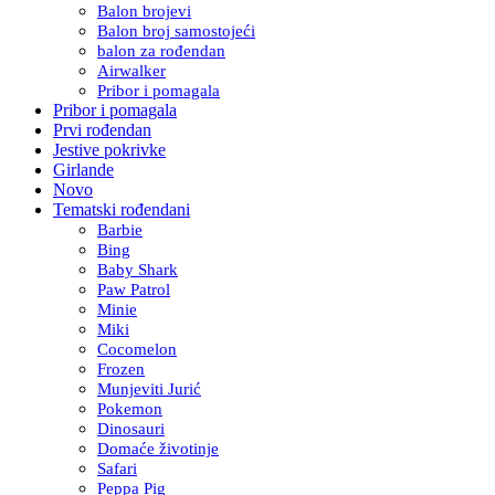
Balon brojevi
Balon broj samostojeći
balon za rođendan
Airwalker
Pribor i pomagala
Pribor i pomagala
Prvi rođendan
Jestive pokrivke
Girlande
Novo
Tematski rođendani
Barbie
Bing
Baby Shark
Paw Patrol
Minie
Miki
Cocomelon
Frozen
Munjeviti Jurić
Pokemon
Dinosauri
Domaće životinje
Safari
Peppa Pig