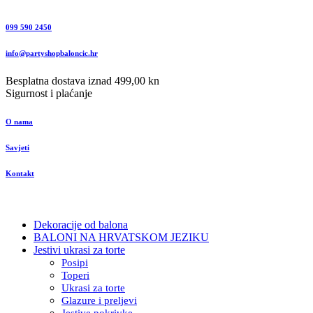
099 590 2450
info@partyshopbaloncic.hr
Besplatna dostava iznad 499,00 kn
Sigurnost i plaćanje
O nama
Savjeti
Kontakt
Dekoracije od balona
BALONI NA HRVATSKOM JEZIKU
Jestivi ukrasi za torte
Posipi
Toperi
Ukrasi za torte
Glazure i preljevi
Jestive pokrivke