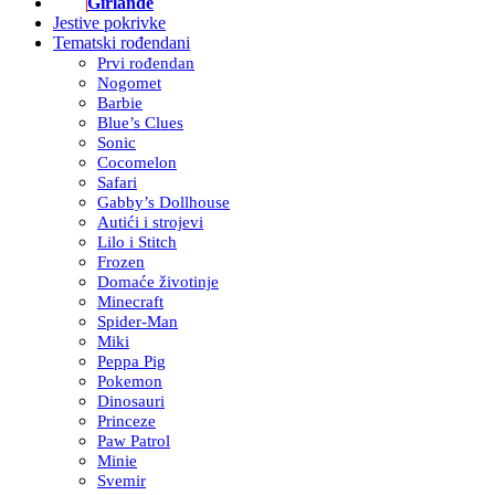
Girlande
Jestive pokrivke
Tematski rođendani
Prvi rođendan
Nogomet
Barbie
Blue’s Clues
Sonic
Cocomelon
Safari
Gabby’s Dollhouse
Autići i strojevi
Lilo i Stitch
Frozen
Domaće životinje
Minecraft
Spider-Man
Miki
Peppa Pig
Pokemon
Dinosauri
Princeze
Paw Patrol
Minie
Svemir