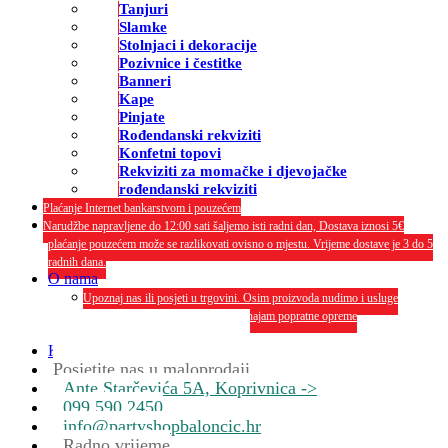
Tanjuri
Slamke
Stolnjaci i dekoracije
Pozivnice i čestitke
Banneri
Kape
Pinjate
Rođendanski rekviziti
Konfetni topovi
Rekviziti za momačke i djevojačke
rođendanski rekviziti
Plaćanje Internet bankarstvom i pouzećem
Narudžbe napravljene do 12:00 sati šaljemo isti radni dan, Dostava iznosi 5€
plaćanje pouzećem može se razlikovati ovisno o mjestu. Vrijeme dostave je 3 do 5
radnih dana.
O nama
Upoznaj nas ili posjeti u trgovini. Osim proizvoda nudimo i usluge
dekoriranja interijera i eksterija te najam popratne opreme
O nama
Kontakt
Posjetite nas u maloprodaji
Ante Starčevića 5A, Koprivnica ->
099 590 2450
info@partyshopbaloncic.hr
Radno vrijeme