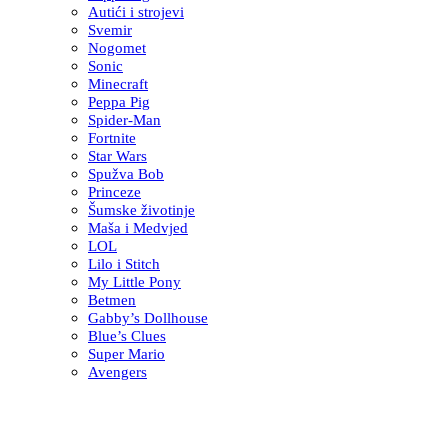
Autići i strojevi
Svemir
Nogomet
Sonic
Minecraft
Peppa Pig
Spider-Man
Fortnite
Star Wars
Spužva Bob
Princeze
Šumske životinje
Maša i Medvjed
LOL
Lilo i Stitch
My Little Pony
Betmen
Gabby’s Dollhouse
Blue’s Clues
Super Mario
Avengers