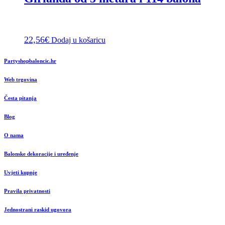
22,56
€
Dodaj u košaricu
Partyshopbaloncic.hr
Web trgovina
Česta pitanja
Blog
O nama
Balonske dekoracije i uređenje
Uvjeti kupnje
Pravila privatnosti
Jednostrani raskid ugovora