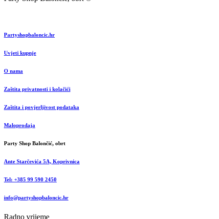
Partyshopbaloncic.hr
Uvjeti kupnje
O nama
Zaštita privatnosti i kolačići
Zaštita i povjerljivost podataka
Maloprodaja
Party Shop Balončić, obrt
Ante Starčevića 5A, Koprivnica
Tel: +385 99 590 2450
info@partyshopbaloncic.hr
Radno vrijeme