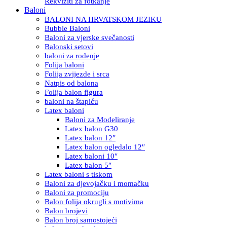
Rekviziti za fotkanje
Baloni
BALONI NA HRVATSKOM JEZIKU
Bubble Baloni
Baloni za vjerske svečanosti
Balonski setovi
baloni za rođenje
Folija baloni
Folija zvijezde i srca
Natpis od balona
Folija balon figura
baloni na štapiću
Latex baloni
Baloni za Modeliranje
Latex balon G30
Latex balon 12″
Latex balon ogledalo 12″
Latex baloni 10″
Latex balon 5″
Latex baloni s tiskom
Baloni za djevojačku i momačku
Baloni za promociju
Balon folija okrugli s motivima
Balon brojevi
Balon broj samostojeći