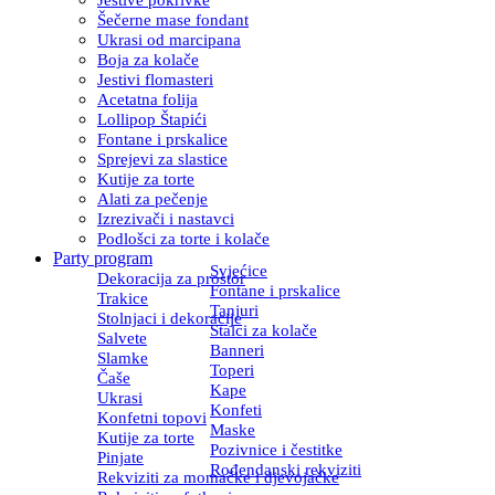
Šečerne mase fondant
Ukrasi od marcipana
Boja za kolače
Jestivi flomasteri
Acetatna folija
Lollipop Štapići
Fontane i prskalice
Sprejevi za slastice
Kutije za torte
Alati za pečenje
Izrezivači i nastavci
Podlošci za torte i kolače
Party program
Svjećice
Dekoracija za prostor
Fontane i prskalice
Trakice
Tanjuri
Stolnjaci i dekoracije
Stalci za kolače
Salvete
Banneri
Slamke
Toperi
Čaše
Kape
Ukrasi
Konfeti
Konfetni topovi
Maske
Kutije za torte
Pozivnice i čestitke
Pinjate
Rođendanski rekviziti
Rekviziti za momačke i djevojačke