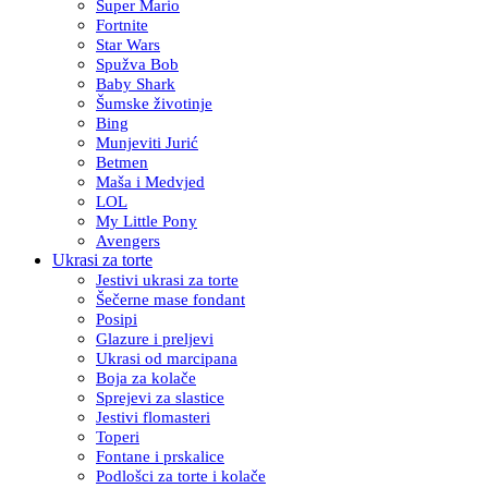
Super Mario
Fortnite
Star Wars
Spužva Bob
Baby Shark
Šumske životinje
Bing
Munjeviti Jurić
Betmen
Maša i Medvjed
LOL
My Little Pony
Avengers
Ukrasi za torte
Jestivi ukrasi za torte
Šečerne mase fondant
Posipi
Glazure i preljevi
Ukrasi od marcipana
Boja za kolače
Sprejevi za slastice
Jestivi flomasteri
Toperi
Fontane i prskalice
Podlošci za torte i kolače