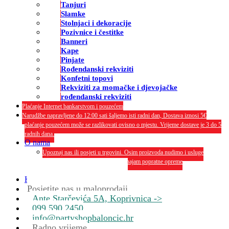
Tanjuri
Slamke
Stolnjaci i dekoracije
Pozivnice i čestitke
Banneri
Kape
Pinjate
Rođendanski rekviziti
Konfetni topovi
Rekviziti za momačke i djevojačke
rođendanski rekviziti
Plaćanje Internet bankarstvom i pouzećem
Narudžbe napravljene do 12:00 sati šaljemo isti radni dan, Dostava iznosi 5€
plaćanje pouzećem može se razlikovati ovisno o mjestu. Vrijeme dostave je 3 do 5
radnih dana.
O nama
Upoznaj nas ili posjeti u trgovini. Osim proizvoda nudimo i usluge
dekoriranja interijera i eksterija te najam popratne opreme
O nama
Kontakt
Posjetite nas u maloprodaji
Ante Starčevića 5A, Koprivnica ->
099 590 2450
info@partyshopbaloncic.hr
Radno vrijeme