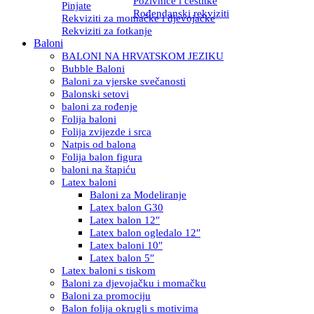
Pozivnice i čestitke
Pinjate
Rođendanski rekviziti
Rekviziti za momačke i djevojačke
Rekviziti za fotkanje
Baloni
BALONI NA HRVATSKOM JEZIKU
Bubble Baloni
Baloni za vjerske svečanosti
Balonski setovi
baloni za rođenje
Folija baloni
Folija zvijezde i srca
Natpis od balona
Folija balon figura
baloni na štapiću
Latex baloni
Baloni za Modeliranje
Latex balon G30
Latex balon 12″
Latex balon ogledalo 12″
Latex baloni 10″
Latex balon 5″
Latex baloni s tiskom
Baloni za djevojačku i momačku
Baloni za promociju
Balon folija okrugli s motivima