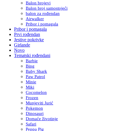
Balon brojevi
Balon broj samostojeći
balon za rođendan
Airwalker
Pribor i pomagala
Pribor i pomagala
Prvi rođendan
Jestive pokrivke
Girlande
Novo
Tematski rođendani
Barbie
Bing
Baby Shark
Paw Patrol
Minie
Miki
Cocomelon
Frozen
Munjeviti Jurić
Pokemon
Dinosauri
Domaće životinje
Safari
Peppa Pig