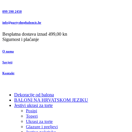
099 590 2450
info@partyshopbaloncic.hr
Besplatna dostava iznad 499,00 kn
Sigurnost i plaćanje
O nama
Savjeti
Kontakt
Dekoracije od balona
BALONI NA HRVATSKOM JEZIKU
Jestivi ukrasi za torte
Posipi
Toperi
Ukrasi za torte
Glazure i preljevi
Jestive pokrivke