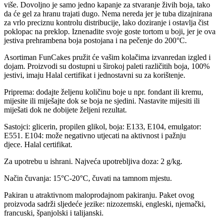
više. Dovoljno je samo jedno kapanje za stvaranje živih boja, tako
da će gel za hranu trajati dugo. Nema nereda jer je tuba dizajnirana
za vrlo preciznu kontrolu distribucije, lako doziranje i ostavlja čist
poklopac na preklop. Iznenadite svoje goste tortom u boji, jer je ova
jestiva prehrambena boja postojana i na pečenje do 200°C.
Asortiman FunCakes pružit će vašim kolačima izvanredan izgled i
dojam. Proizvodi su dostupni u širokoj paleti različitih boja, 100%
jestivi, imaju Halal certifikat i jednostavni su za korištenje.
Priprema: dodajte željenu količinu boje u npr. fondant ili kremu,
mijesite ili miješajte dok se boja ne sjedini. Nastavite mijesiti ili
miješati dok ne dobijete željeni rezultat.
Sastojci: glicerin, propilen glikol, boja: E133, E104, emulgator:
E551. E104: može negativno utjecati na aktivnost i pažnju
djece. Halal certifikat.
Za upotrebu u ishrani. Najveća upotrebljiva doza: 2 g/kg.
Način čuvanja: 15°C-20°C, čuvati na tamnom mjestu.
Pakiran u atraktivnom maloprodajnom pakiranju. Paket ovog
proizvoda sadrži sljedeće jezike: nizozemski, engleski, njemački,
francuski, španjolski i talijanski.