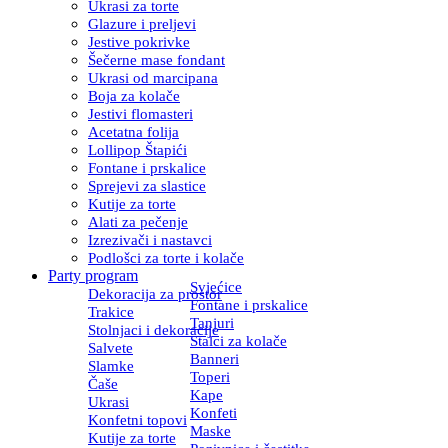
Ukrasi za torte
Glazure i preljevi
Jestive pokrivke
Šečerne mase fondant
Ukrasi od marcipana
Boja za kolače
Jestivi flomasteri
Acetatna folija
Lollipop Štapići
Fontane i prskalice
Sprejevi za slastice
Kutije za torte
Alati za pečenje
Izrezivači i nastavci
Podlošci za torte i kolače
Party program
Svjećice
Dekoracija za prostor
Fontane i prskalice
Trakice
Tanjuri
Stolnjaci i dekoracije
Stalci za kolače
Salvete
Banneri
Slamke
Toperi
Čaše
Kape
Ukrasi
Konfeti
Konfetni topovi
Maske
Kutije za torte