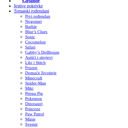
Girlande
Jestive pokrivke
Tematski rođendani
Prvi rođendan
Nogomet
Barbie
Blue’s Clues
Sonic
Cocomelon
Safari
Gabby’s Dollhouse
Autići i strojevi
Lilo i Stitch
Frozen
Domaće životinje
Minecraft
Spider-Man
Miki
Peppa Pig
Pokemon
Dinosauri
Princeze
Paw Patrol
Minie
Svemir