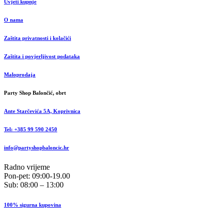
Uvjeti kupnje
O nama
Zaštita privatnosti i kolačići
Zaštita i povjerljivost podataka
Maloprodaja
Party Shop Balončić, obrt
Ante Starčevića 5A, Koprivnica
Tel: +385 99 590 2450
info@partyshopbaloncic.hr
Radno vrijeme
Pon-pet: 09:00-19.00
Sub: 08:00 – 13:00
100% sigurna kupovina