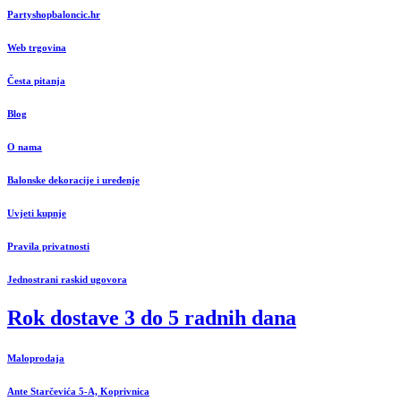
Partyshopbaloncic.hr
Web trgovina
Česta pitanja
Blog
O nama
Balonske dekoracije i uređenje
Uvjeti kupnje
Pravila privatnosti
Jednostrani raskid ugovora
Rok dostave 3 do 5 radnih dana
Maloprodaja
Ante Starčevića 5-A, Koprivnica