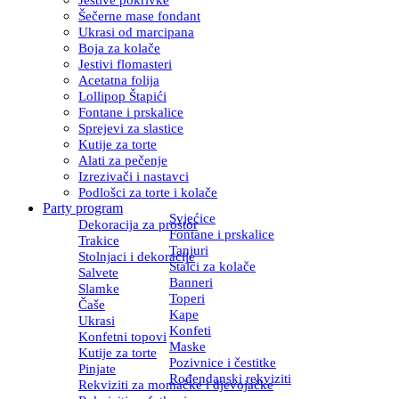
Šečerne mase fondant
Ukrasi od marcipana
Boja za kolače
Jestivi flomasteri
Acetatna folija
Lollipop Štapići
Fontane i prskalice
Sprejevi za slastice
Kutije za torte
Alati za pečenje
Izrezivači i nastavci
Podlošci za torte i kolače
Party program
Svjećice
Dekoracija za prostor
Fontane i prskalice
Trakice
Tanjuri
Stolnjaci i dekoracije
Stalci za kolače
Salvete
Banneri
Slamke
Toperi
Čaše
Kape
Ukrasi
Konfeti
Konfetni topovi
Maske
Kutije za torte
Pozivnice i čestitke
Pinjate
Rođendanski rekviziti
Rekviziti za momačke i djevojačke