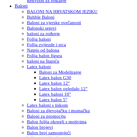
Rekviziti za fotkanje
Baloni
BALONI NA HRVATSKOM JEZIKU
Bubble Baloni
Baloni za vjerske svečanosti
Balonski setovi
baloni za rođenje
Folija baloni
Folija zvijezde i srca
Natpis od balona
Folija balon figura
baloni na štapiću
Latex baloni
Baloni za Modeliranje
Latex balon G30
Latex balon 12″
Latex balon ogledalo 12″
Latex baloni 10″
Latex balon 5″
Latex baloni s tiskom
Baloni za djevojačku i momačku
Baloni za promociju
Balon folija okrugli s motivima
Balon brojevi
Balon broj samostojeći