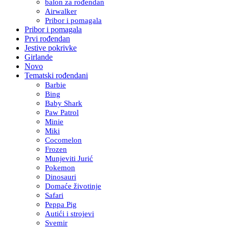
balon za rođendan
Airwalker
Pribor i pomagala
Pribor i pomagala
Prvi rođendan
Jestive pokrivke
Girlande
Novo
Tematski rođendani
Barbie
Bing
Baby Shark
Paw Patrol
Minie
Miki
Cocomelon
Frozen
Munjeviti Jurić
Pokemon
Dinosauri
Domaće životinje
Safari
Peppa Pig
Autići i strojevi
Svemir