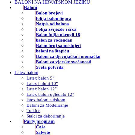
BALONI NA HRVATSKOM JEZIKU
Baloni
Balon brojevi
folija balon figura
Natpis od balona
Folija zvijezde i srca
Balon folija okrugli 18
balon za rođendan
Balon broj samostojeći
baloni na štapiću
Baloni za djevojačku i momačku
Baloni za vjerske svečanosti
Sveta potvrda
Latex baloni
Latex balon 5″
Latex baloni 10″
Latex balon 12″
Latex balon ogledalo 12″
latex baloni s tiskom
Baloni za Modeliranje
Trakice
Stalci za dekoriranje
Party program
Čaše
Salvete