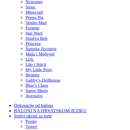
Nogomet
Sonic
Minecraft
Peppa Pig
Spider-Man
Fortnite
Star Wars
Spužva Bob
Princeze
Šumske životinje
Maša i Medvjed
LOL
Lilo i Stitch
My Little Pony
Betmen
Gabby’s Dollhouse
Blue’s Clues
Super Mario
Avengers
Dekoracije od balona
BALONI NA HRVATSKOM JEZIKU
Jestivi ukrasi za torte
Posipi
Toperi