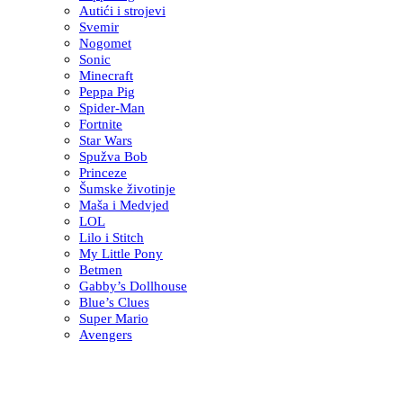
Autići i strojevi
Svemir
Nogomet
Sonic
Minecraft
Peppa Pig
Spider-Man
Fortnite
Star Wars
Spužva Bob
Princeze
Šumske životinje
Maša i Medvjed
LOL
Lilo i Stitch
My Little Pony
Betmen
Gabby’s Dollhouse
Blue’s Clues
Super Mario
Avengers