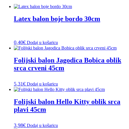
Latex balon boje bordo 30cm
0,40
€
Dodaj u košaricu
Folijski balon Jagodica Bobica oblik
srca crveni 45cm
5,31
€
Dodaj u košaricu
Folijski balon Hello Kitty oblik srca
plavi 45cm
3,98
€
Dodaj u košaricu