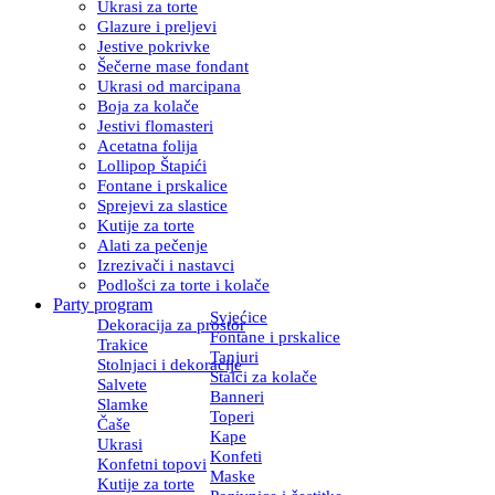
Ukrasi za torte
Glazure i preljevi
Jestive pokrivke
Šečerne mase fondant
Ukrasi od marcipana
Boja za kolače
Jestivi flomasteri
Acetatna folija
Lollipop Štapići
Fontane i prskalice
Sprejevi za slastice
Kutije za torte
Alati za pečenje
Izrezivači i nastavci
Podlošci za torte i kolače
Party program
Svjećice
Dekoracija za prostor
Fontane i prskalice
Trakice
Tanjuri
Stolnjaci i dekoracije
Stalci za kolače
Salvete
Banneri
Slamke
Toperi
Čaše
Kape
Ukrasi
Konfeti
Konfetni topovi
Maske
Kutije za torte