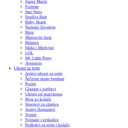
Super Mario
Fortnite
Star Wars
Spužva Bob
Baby Shark
Šumske životinje
Bing
Munjeviti Jurić
Betmen
Maša i Medvjed
LOL
My Little Pony
Avengers
Ukrasi za torte
Jestivi ukrasi za torte
Šečerne mase fondant
Posipi
Glazure i preljevi
Ukrasi od marcipana
Boja za kolače
Sprejevi za slastice
Jestivi flomasteri
Toperi
Fontane i prskalice
Podlošci za torte i kolače