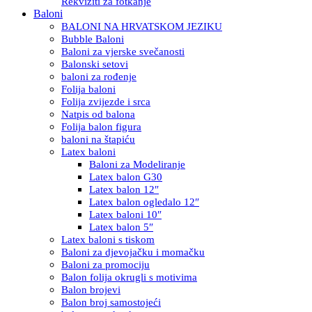
Rekviziti za fotkanje
Baloni
BALONI NA HRVATSKOM JEZIKU
Bubble Baloni
Baloni za vjerske svečanosti
Balonski setovi
baloni za rođenje
Folija baloni
Folija zvijezde i srca
Natpis od balona
Folija balon figura
baloni na štapiću
Latex baloni
Baloni za Modeliranje
Latex balon G30
Latex balon 12″
Latex balon ogledalo 12″
Latex baloni 10″
Latex balon 5″
Latex baloni s tiskom
Baloni za djevojačku i momačku
Baloni za promociju
Balon folija okrugli s motivima
Balon brojevi
Balon broj samostojeći