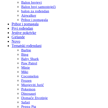
Balon brojevi
Balon broj samostojeći
balon za rođendan
Airwalker
Pribor i pomagala
Pribor i pomagala
Prvi rođendan
Jestive pokrivke
Girlande
Novo
Tematski rođendani
Barbie
Bing
Baby Shark
Paw Patrol
Minie
Miki
Cocomelon
Frozen
Munjeviti Jurić
Pokemon
Dinosauri
Domaće životinje
Safari
Peppa Pig