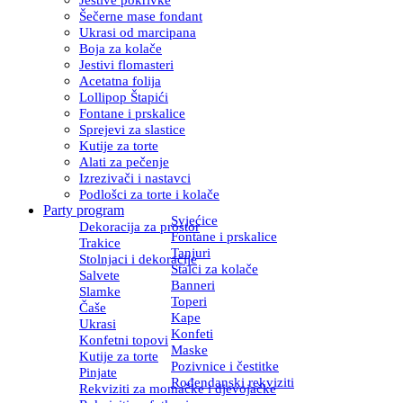
Šečerne mase fondant
Ukrasi od marcipana
Boja za kolače
Jestivi flomasteri
Acetatna folija
Lollipop Štapići
Fontane i prskalice
Sprejevi za slastice
Kutije za torte
Alati za pečenje
Izrezivači i nastavci
Podlošci za torte i kolače
Party program
Svjećice
Dekoracija za prostor
Fontane i prskalice
Trakice
Tanjuri
Stolnjaci i dekoracije
Stalci za kolače
Salvete
Banneri
Slamke
Toperi
Čaše
Kape
Ukrasi
Konfeti
Konfetni topovi
Maske
Kutije za torte
Pozivnice i čestitke
Pinjate
Rođendanski rekviziti
Rekviziti za momačke i djevojačke