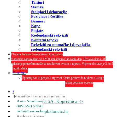
Tanjuri
Slamke
Stolnjaci i dekoracije
Pozivnice i čestitke
Banneri
Kape
Pinjate
Rođendanski rekviziti
Konfetni topovi
Rekviziti za momačke i djevojačke
rođendanski rekviziti
Plaćanje Internet bankarstvom i pouzećem
Narudžbe napravljene do 12:00 sati šaljemo isti radni dan, Dostava iznosi 5€
plaćanje pouzećem može se razlikovati ovisno o mjestu. Vrijeme dostave je 3 do 5
radnih dana.
O nama
Upoznaj nas ili posjeti u trgovini. Osim proizvoda nudimo i usluge
dekoriranja interijera i eksterija te najam popratne opreme
O nama
Kontakt
Posjetite nas u maloprodaji
Ante Starčevića 5A, Koprivnica ->
099 590 2450
info@partyshopbaloncic.hr
Radno vrijeme