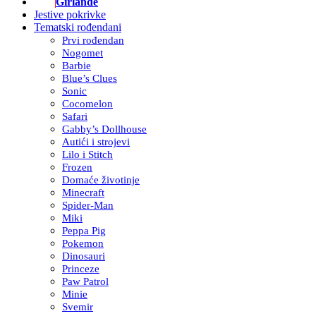
Girlande
Jestive pokrivke
Tematski rođendani
Prvi rođendan
Nogomet
Barbie
Blue’s Clues
Sonic
Cocomelon
Safari
Gabby’s Dollhouse
Autići i strojevi
Lilo i Stitch
Frozen
Domaće životinje
Minecraft
Spider-Man
Miki
Peppa Pig
Pokemon
Dinosauri
Princeze
Paw Patrol
Minie
Svemir