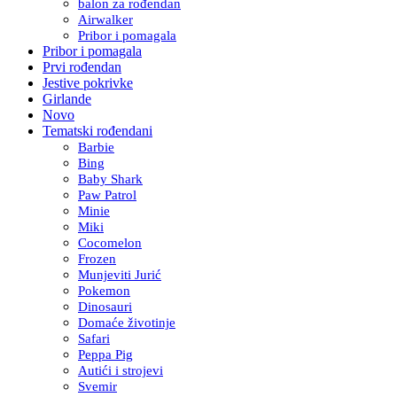
balon za rođendan
Airwalker
Pribor i pomagala
Pribor i pomagala
Prvi rođendan
Jestive pokrivke
Girlande
Novo
Tematski rođendani
Barbie
Bing
Baby Shark
Paw Patrol
Minie
Miki
Cocomelon
Frozen
Munjeviti Jurić
Pokemon
Dinosauri
Domaće životinje
Safari
Peppa Pig
Autići i strojevi
Svemir