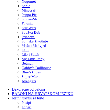
Nogomet
Sonic
Minecraft
Peppa Pig
Spider-Man
Fortnite
Star Wars
Spužva Bob
Princeze
Šumske životinje
Maša i Medvjed
LOL
Lilo i Stitch
My Little Pony
Betmen
Gabby’s Dollhouse
Blue’s Clues
Super Mario
Avengers
Dekoracije od balona
BALONI NA HRVATSKOM JEZIKU
Jestivi ukrasi za torte
Posipi
Toperi