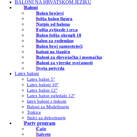
BALONI NA HRVATSKOM JEZIKU
Baloni
Balon brojevi
folija balon figura
Natpis od balona
Folija zvijezde i srca
Balon folija okrugli 18
balon za rođendan
Balon broj samostojeći
baloni na štapiću
Baloni za djevojačku i momačku
Baloni za vjerske svečanosti
Sveta potvrda
Latex baloni
Latex balon 5″
Latex baloni 10″
Latex balon 12″
Latex balon ogledalo 12″
latex baloni s tiskom
Baloni za Modeliranje
Trakice
Stalci za dekoriranje
Party program
Čaše
Salvete