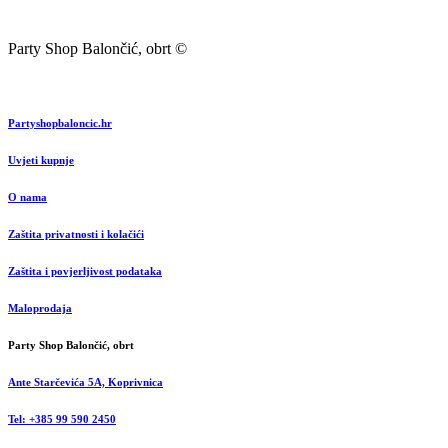
Party Shop Balončić, obrt ©
Partyshopbaloncic.hr
Uvjeti kupnje
O nama
Zaštita privatnosti i kolačići
Zaštita i povjerljivost podataka
Maloprodaja
Party Shop Balončić, obrt
Ante Starčevića 5A, Koprivnica
Tel: +385 99 590 2450