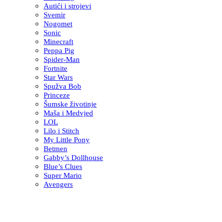
Autići i strojevi
Svemir
Nogomet
Sonic
Minecraft
Peppa Pig
Spider-Man
Fortnite
Star Wars
Spužva Bob
Princeze
Šumske životinje
Maša i Medvjed
LOL
Lilo i Stitch
My Little Pony
Betmen
Gabby’s Dollhouse
Blue’s Clues
Super Mario
Avengers