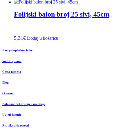
Folijski balon broj 25 sivi, 45cm
5,31
€
Dodaj u košaricu
Partyshopbaloncic.hr
Web trgovina
Česta pitanja
Blog
O nama
Balonske dekoracije i uređenje
Uvjeti kupnje
Pravila privatnosti