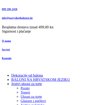
099 590 2450
info@partyshopbaloncic.hr
Besplatna dostava iznad 499,00 kn
Sigurnost i plaćanje
O nama
Savjeti
Kontakt
Dekoracije od balona
BALONI NA HRVATSKOM JEZIKU
Jestivi ukrasi za torte
Posipi
Toperi
Ukrasi za torte
Glazure i preljevi
Jestive pokrivke