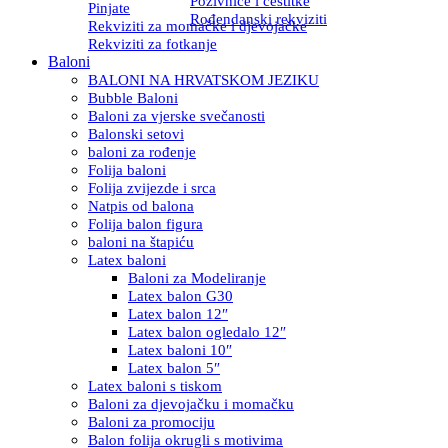
Pozivnice i čestitke
Pinjate
Rođendanski rekviziti
Rekviziti za momačke i djevojačke
Rekviziti za fotkanje
Baloni
BALONI NA HRVATSKOM JEZIKU
Bubble Baloni
Baloni za vjerske svečanosti
Balonski setovi
baloni za rođenje
Folija baloni
Folija zvijezde i srca
Natpis od balona
Folija balon figura
baloni na štapiću
Latex baloni
Baloni za Modeliranje
Latex balon G30
Latex balon 12″
Latex balon ogledalo 12″
Latex baloni 10″
Latex balon 5″
Latex baloni s tiskom
Baloni za djevojačku i momačku
Baloni za promociju
Balon folija okrugli s motivima