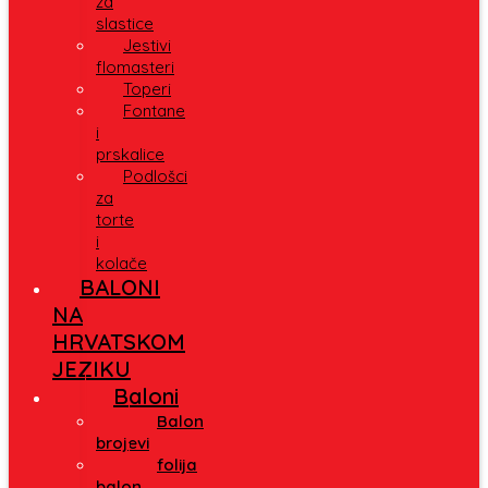
za
slastice
Jestivi
flomasteri
Toperi
Fontane
i
prskalice
Podlošci
za
torte
i
kolače
BALONI
NA
HRVATSKOM
JEZIKU
Baloni
Balon
brojevi
folija
balon