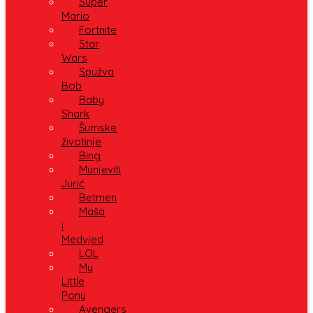
Super
Mario
Fortnite
Star
Wars
Spužva
Bob
Baby
Shark
Šumske
životinje
Bing
Munjeviti
Jurić
Betmen
Maša
i
Medvjed
LOL
My
Little
Pony
Avengers