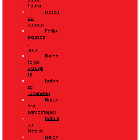
figura
Natpis
od
balona
Folija
zvijezde
i
srca
Balon
folija
okrugli
18
balon
za
rođendan
Balon
broj
samostojeći
baloni
na
štapiću
Baloni