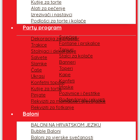
Kutije za torte
Alati za pečenje
Izrezivači i nastavci
Podlošci za torte i kolače
Party program
Svjećice
Dekoracija za prostor
Fontane i prskalice
Trakice
Tanjuri
Stolnjaci i dekoracije
Stalci za kolače
Salvete
Banneri
Slamke
Toperi
Čaše
Kape
Ukrasi
Konfeti
Konfetni topovi
Maske
Kutije za torte
Pozivnice i čestitke
Pinjate
Rođendanski rekviziti
Rekviziti za momačke i djevojačke
Rekviziti za fotkanje
Baloni
BALONI NA HRVATSKOM JEZIKU
Bubble Baloni
Baloni za vjerske svečanosti