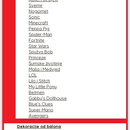
Svemir
Nogomet
Sonic
Minecraft
Peppa Pig
Spider-Man
Fortnite
Star Wars
Spužva Bob
Princeze
Šumske životinje
Maša i Medvjed
LOL
Lilo i Stitch
My Little Pony
Betmen
Gabby’s Dollhouse
Blue’s Clues
Super Mario
Avengers
Dekoracije od balona