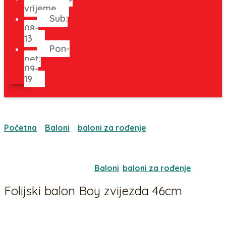
vrijeme
Sub:
08-
13
Pon-
pet:
09-
19
Početna
/
Baloni
/
baloni za rođenje
/ Folijski balon Boy
zvijezda 46cm
Oznaka:
875
Kategorije:
Baloni
,
baloni za rođenje
Folijski balon Boy zvijezda 46cm
5,31
€