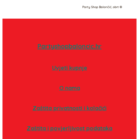
Party Shop Balončić, obrt ©
Partyshopbaloncic.hr
Uvjeti kupnje
O nama
Zaštita privatnosti i kolačići
Zaštita i povjerljivost podataka