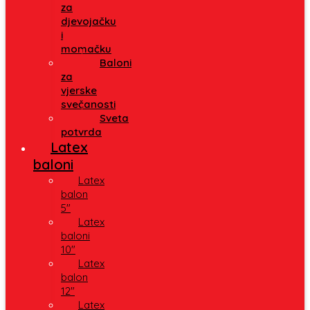
za
djevojačku
i
momačku
Baloni
za
vjerske
svečanosti
Sveta
potvrda
Latex
baloni
Latex
balon
5″
Latex
baloni
10″
Latex
balon
12″
Latex