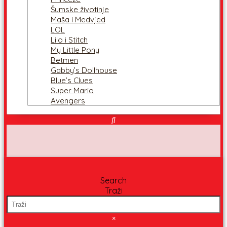
Šumske životinje
Maša i Medvjed
LOL
Lilo i Stitch
My Little Pony
Betmen
Gabby’s Dollhouse
Blue’s Clues
Super Mario
Avengers
Search
Traži
×