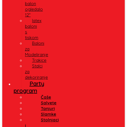
balon
ogledalo
12″
latex
baloni
s
tiskom
Baloni
za
Modeliranje
Trakice
Stalci
za
dekoriranje
Party
program
Čaše
Salvete
Tanjuri
Slamke
Stolnjaci
i