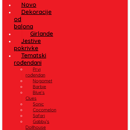
Novo
Dekoracije
od
balona
Girlande
Jestive
pokrivke
Tematski
rođendani
Prvi
rođendan
Nogomet
Barbie
Blue’s
Clues
Sonic
Cocomelon
Safari
Gabby’s
Dollhouse