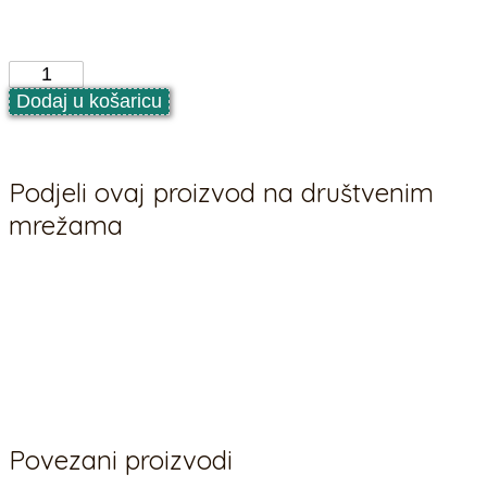
Folijski balon za rođenje djeteta, 46 cm
Folijski
balon
Dodaj u košaricu
Boy
zvijezda
46cm
količina
Podjeli ovaj proizvod na društvenim
mrežama
Povezani proizvodi