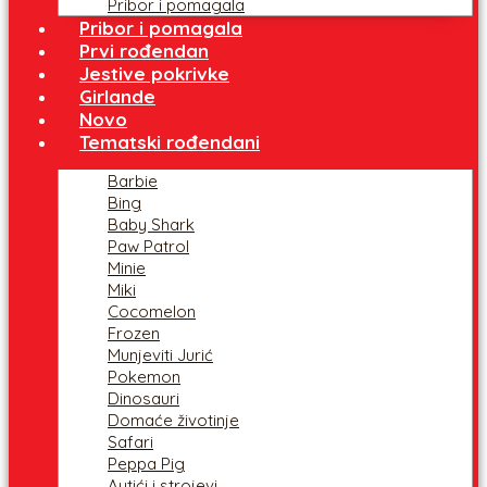
Pribor i pomagala
Pribor i pomagala
Prvi rođendan
Jestive pokrivke
Girlande
Novo
Tematski rođendani
Barbie
Bing
Baby Shark
Paw Patrol
Minie
Miki
Cocomelon
Frozen
Munjeviti Jurić
Pokemon
Dinosauri
Domaće životinje
Safari
Peppa Pig
Autići i strojevi