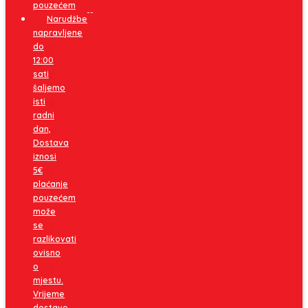
pouzećem
Narudžbe
napravljene
do
12:00
sati
šaljemo
isti
radni
dan,
Dostava
iznosi
5€
plaćanje
pouzećem
može
se
razlikovati
ovisno
o
mjestu.
Vrijeme
dostave