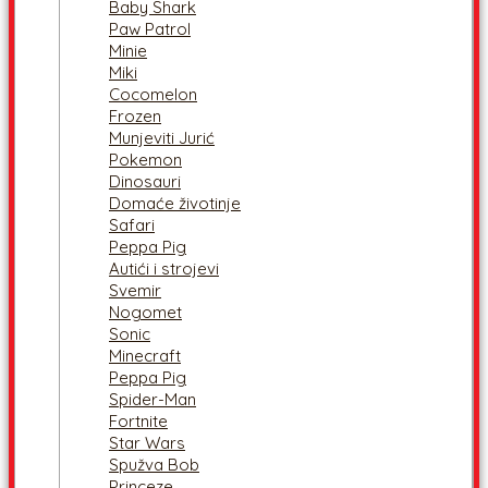
Baby Shark
Paw Patrol
Minie
Miki
Cocomelon
Frozen
Munjeviti Jurić
Pokemon
Dinosauri
Domaće životinje
Safari
Peppa Pig
Autići i strojevi
Svemir
Nogomet
Sonic
Minecraft
Peppa Pig
Spider-Man
Fortnite
Star Wars
Spužva Bob
Princeze