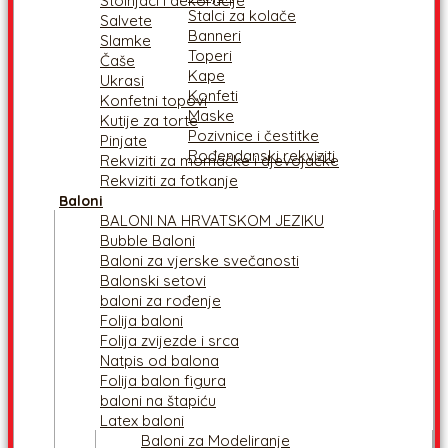
Stolnjaci i dekoracije
Stalci za kolače
Salvete
Banneri
Slamke
Toperi
Čaše
Kape
Ukrasi
Konfeti
Konfetni topovi
Maske
Kutije za torte
Pozivnice i čestitke
Pinjate
Rođendanski rekviziti
Rekviziti za momačke i djevojačke
Rekviziti za fotkanje
Baloni
BALONI NA HRVATSKOM JEZIKU
Bubble Baloni
Baloni za vjerske svečanosti
Balonski setovi
baloni za rođenje
Folija baloni
Folija zvijezde i srca
Natpis od balona
Folija balon figura
baloni na štapiću
Latex baloni
Baloni za Modeliranje