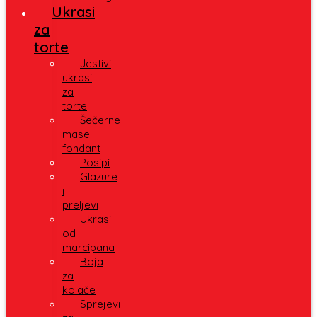
Ukrasi
za
torte
Jestivi
ukrasi
za
torte
Šečerne
mase
fondant
Posipi
Glazure
i
preljevi
Ukrasi
od
marcipana
Boja
za
kolače
Sprejevi