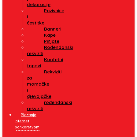
dekoracije
Pozivnice
i
čestitke
Banneri
Kape
Pinjate
Rođendanski
rekviziti
Konfetni
topovi
Rekviziti
za
momačke
i
djevojačke
rođendanski
rekviziti
Plaćanje
Internet
bankarstvom
i