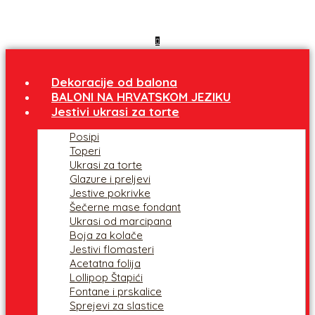
Dekoracije od balona
BALONI NA HRVATSKOM JEZIKU
Jestivi ukrasi za torte
Posipi
Toperi
Ukrasi za torte
Glazure i preljevi
Jestive pokrivke
Šečerne mase fondant
Ukrasi od marcipana
Boja za kolače
Jestivi flomasteri
Acetatna folija
Lollipop Štapići
Fontane i prskalice
Sprejevi za slastice