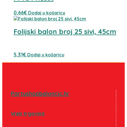
0,66
€
Dodaj u košaricu
Folijski balon broj 25 sivi, 45cm
5,31
€
Dodaj u košaricu
Partyshopbaloncic.hr
Web trgovina