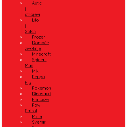
Autići
i
strojevi
Lilo
i
Stitch
Frozen
Domaće
životinje
Minecraft
Spider-
Man
Miki
Peppa
Pig
Pokemon
Dinosauri
Princeze
Paw
Patrol
Minie
Svemir