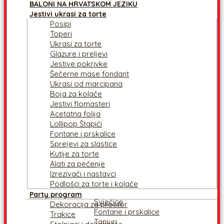
BALONI NA HRVATSKOM JEZIKU
Jestivi ukrasi za torte
Posipi
Toperi
Ukrasi za torte
Glazure i preljevi
Jestive pokrivke
Šečerne mase fondant
Ukrasi od marcipana
Boja za kolače
Jestivi flomasteri
Acetatna folija
Lollipop Štapići
Fontane i prskalice
Sprejevi za slastice
Kutije za torte
Alati za pečenje
Izrezivači i nastavci
Podlošci za torte i kolače
Party program
Svjećice
Dekoracija za prostor
Fontane i prskalice
Trakice
Tanjuri