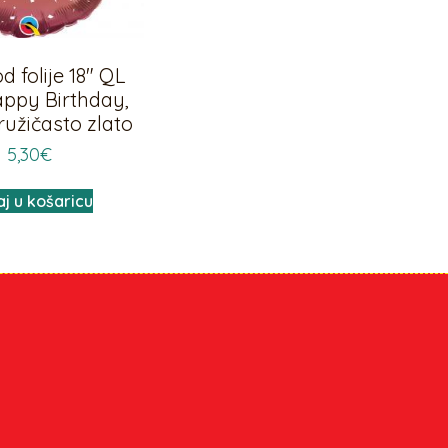
d folije 18″ QL
ppy Birthday,
ružičasto zlato
5,30
€
j u košaricu