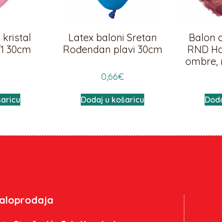
kristal
Latex baloni Sretan
Balon o
/1 30cm
Rođendan plavi 30cm
RND Ha
ombre, 
0,66
€
šaricu
Dodaj u košaricu
Doda
aloprodaja