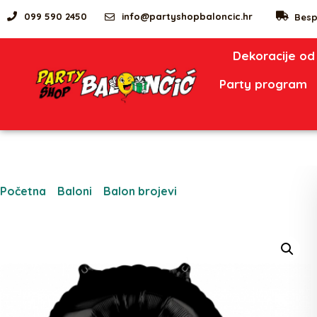
099 590 2450
info@partyshopbaloncic.hr
Besp
Dekoracije od
Party program
Početna
/
Baloni
/
Balon brojevi
/ Balon folija broj 3 crni