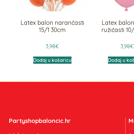
Latex balon narančasti
Latex balon 
15/1 30cm
ružičasti 10
3,98
€
3,98
€
Dodaj u košaricu
Dodaj u ko
Partyshopbaloncic.hr
M