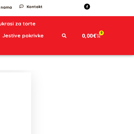
Kontakt
 nama
 ukrasi za torte
0
0,00
€
Jestive pokrivke