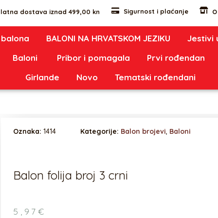
Sigurnost i plaćanje
latna dostava iznad 499,00 kn
O
 balona
BALONI NA HRVATSKOM JEZIKU
Jestivi
Baloni
Pribor i pomagala
Prvi rođendan
Girlande
Novo
Tematski rođendani
Oznaka:
1414
Kategorije:
Balon brojevi
,
Baloni
Balon folija broj 3 crni
5,97
€