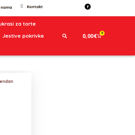
Kontakt
 nama
 ukrasi za torte
0
0,00
€
Jestive pokrivke
đendan