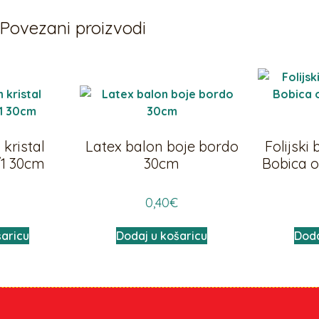
Povezani proizvodi
kristal
Latex balon boje bordo
Folijski
/1 30cm
30cm
Bobica o
0,40
€
šaricu
Dodaj u košaricu
Doda