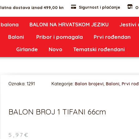
Sigurnost i plaćanje
latna dostava iznad 499,00 kn
O
 balona
BALONI NA HRVATSKOM JEZIKU
Jestivi
Baloni
Pribor i pomagala
Prvi rođendan
Girlande
Novo
Tematski rođendani
Oznaka:
1291
Kategorije:
Balon brojevi
,
Baloni
,
Prvi ro
BALON BROJ 1 TIFANI 66cm
5,97
€