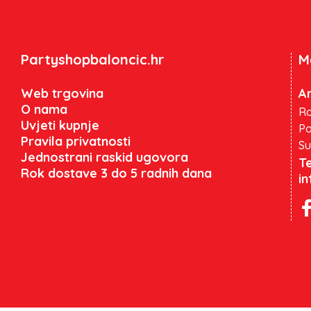
Partyshopbaloncic.hr
M
Web trgovina
An
O nama
Ra
Uvjeti kupnje
Po
Pravila privatnosti
Su
Jednostrani raskid ugovora
Te
Rok dostave 3 do 5 radnih dana
i