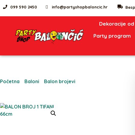
099 590 2450
info@partyshopbaloncic.hr
Besp
Dekoracije od
Party program
Početna
/
Baloni
/
Balon brojevi
/ BALON BROJ 1 TIFANI
66cm