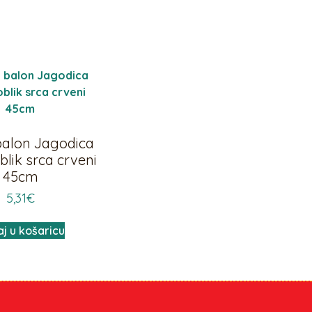
 balon Jagodica
blik srca crveni
45cm
5,31
€
j u košaricu