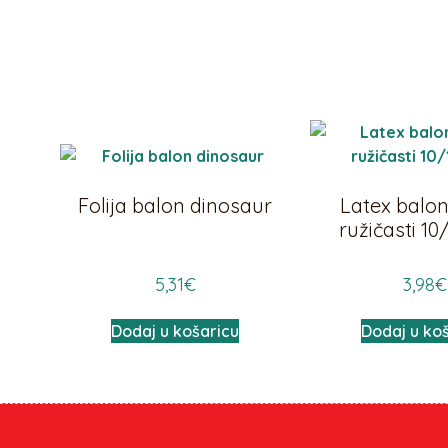
Folija balon dinosaur
Latex balon 
ružičasti 10
5,31
€
3,98
€
Dodaj u košaricu
Dodaj u ko