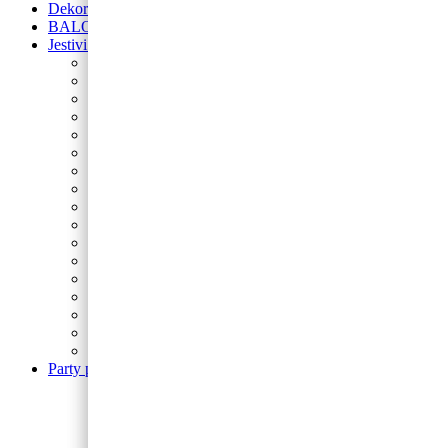
Dekoracije od balona
BALONI NA HRVATSKOM JEZIKU
Jestivi ukrasi za torte
Posipi
Toperi
Ukrasi za torte
Glazure i preljevi
Jestive pokrivke
Šečerne mase fondant
Ukrasi od marcipana
Boja za kolače
Jestivi flomasteri
Acetatna folija
Lollipop Štapići
Fontane i prskalice
Sprejevi za slastice
Kutije za torte
Alati za pečenje
Izrezivači i nastavci
Podlošci za torte i kolače
Party program
Svjećice
Dekoracija za prostor
Fontane i prskalice
Trakice
Tanjuri
Stolnjaci i dekoracije
Stalci za kolače
Salvete