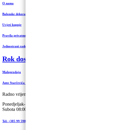
O nama
Balonske dekoracije i uređenje
Uvjeti kupnje
Pravila privatnosti
Jednostrani raskid ugovora
Rok dostave 3 do 5 radnih dana
Maloprodaja
Ante Starčevića 5-A, Koprivnica
Radno vrijeme:
Ponedjeljak-petak 09:00 – 19:00
Subota 08:00 – 13:00
Tel: +385 99 590 2450