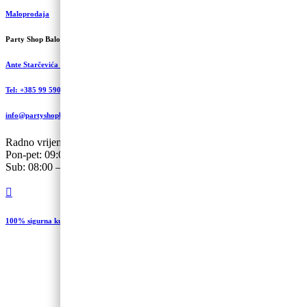
Maloprodaja
Party Shop Balončić, obrt
Ante Starčevića 5A, Koprivnica
Tel: +385 99 590 2450
info@partyshopbaloncic.hr
Radno vrijeme
Pon-pet: 09:00-19.00
Sub: 08:00 – 13:00
100% sigurna kupovina