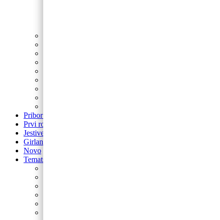
Latex balon 12″
Latex balon ogledalo 12″
Latex baloni 10″
Latex balon 5″
Latex baloni s tiskom
Baloni za djevojačku i momačku
Baloni za promociju
Balon folija okrugli s motivima
Balon brojevi
Balon broj samostojeći
balon za rođendan
Airwalker
Pribor i pomagala
Pribor i pomagala
Prvi rođendan
Jestive pokrivke
Girlande
Novo
Tematski rođendani
Barbie
Bing
Baby Shark
Paw Patrol
Minie
Miki