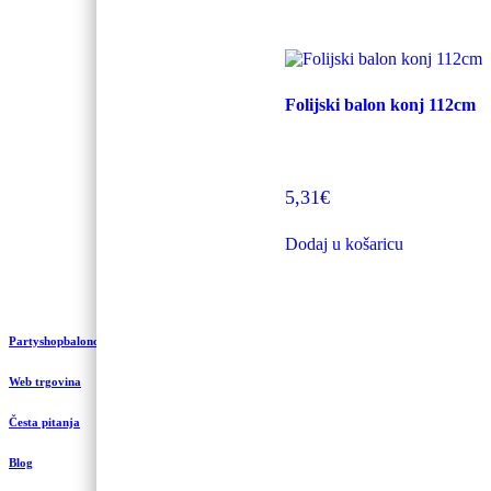
Folijski balon konj 112cm
5,31
€
Dodaj u košaricu
Partyshopbaloncic.hr
Web trgovina
Česta pitanja
Blog