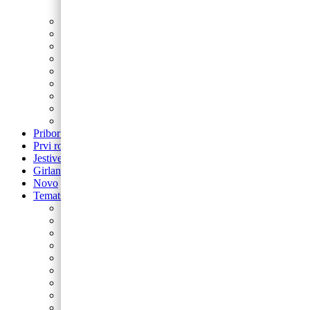
Latex balon 5″
Latex baloni s tiskom
Baloni za djevojačku i momačku
Baloni za promociju
Balon folija okrugli s motivima
Balon brojevi
Balon broj samostojeći
balon za rođendan
Airwalker
Pribor i pomagala
Pribor i pomagala
Prvi rođendan
Jestive pokrivke
Girlande
Novo
Tematski rođendani
Barbie
Bing
Baby Shark
Paw Patrol
Minie
Miki
Cocomelon
Frozen
Munjeviti Jurić