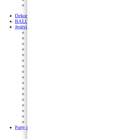
Avengers
Dekoracije od balona
BALONI NA HRVATSKOM JEZIKU
Jestivi ukrasi za torte
Posipi
Toperi
Ukrasi za torte
Glazure i preljevi
Jestive pokrivke
Šečerne mase fondant
Ukrasi od marcipana
Boja za kolače
Jestivi flomasteri
Acetatna folija
Lollipop Štapići
Fontane i prskalice
Sprejevi za slastice
Kutije za torte
Alati za pečenje
Izrezivači i nastavci
Podlošci za torte i kolače
Party program
Svjećice
Dekoracija za prostor
Fontane i prskalice
Trakice