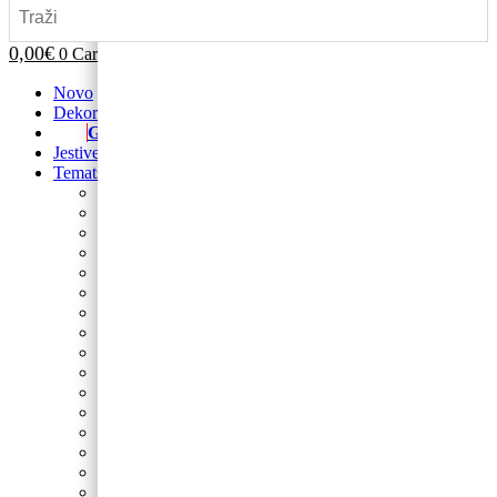
0,00
€
0
Cart
Novo
Dekoracije od balona
Girlande
Jestive pokrivke
Tematski rođendani
Prvi rođendan
Nogomet
Barbie
Blue’s Clues
Sonic
Cocomelon
Safari
Gabby’s Dollhouse
Autići i strojevi
Lilo i Stitch
Frozen
Domaće životinje
Minecraft
Spider-Man
Miki
Peppa Pig