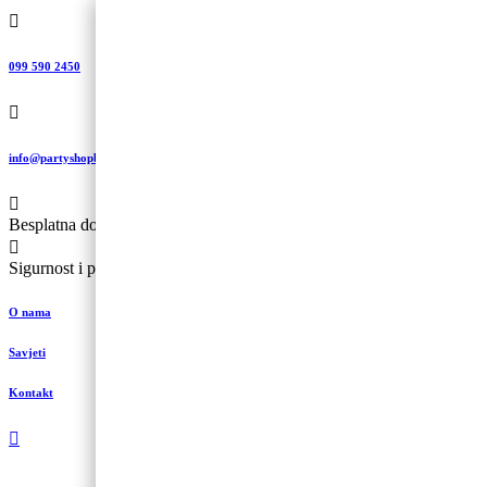
099 590 2450
info@partyshopbaloncic.hr
Besplatna dostava iznad 499,00 kn
Sigurnost i plaćanje
O nama
Savjeti
Kontakt