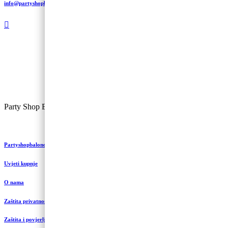
info@partyshopbaloncic.hr
Party Shop Balončić, obrt ©
Partyshopbaloncic.hr
Uvjeti kupnje
O nama
Zaštita privatnosti i kolačići
Zaštita i povjerljivost podataka