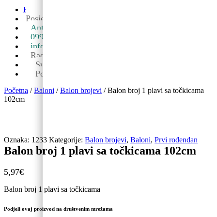
O nama
Kontakt
Posjetite nas u maloprodaji
Ante Starčevića 5A, Koprivnica ->
099 590 2450
info@partyshopbaloncic.hr
Radno vrijeme
Sub: 08-13
Pon-pet: 09-19
Početna
/
Baloni
/
Balon brojevi
/ Balon broj 1 plavi sa točkicama
102cm
Oznaka:
1233
Kategorije:
Balon brojevi
,
Baloni
,
Prvi rođendan
Balon broj 1 plavi sa točkicama 102cm
5,97
€
Balon broj 1 plavi sa točkicama
Podjeli ovaj proizvod na društvenim mrežama