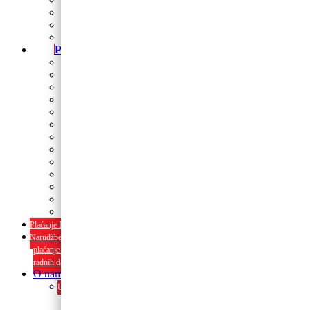
Baloni za Modeliranje
Trakice
Stalci za dekoriranje
Party program
Čaše
Salvete
Tanjuri
Slamke
Stolnjaci i dekoracije
Pozivnice i čestitke
Banneri
Kape
Pinjate
Rođendanski rekviziti
Konfetni topovi
Rekviziti za momačke i djevojačke
rođendanski rekviziti
Plaćanje Internet bankarstvom i pouzećem
Narudžbe napravljene do 12:00 sati šaljemo isti radni dan, Dostava iznosi 5€
plaćanje pouzećem može se razlikovati ovisno o mjestu. Vrijeme dostave je 3 do 5
radnih dana.
O nama
Upoznaj nas ili posjeti u trgovini. Osim proizvoda nudimo i usluge
dekoriranja interijera i eksterija te najam popratne opreme