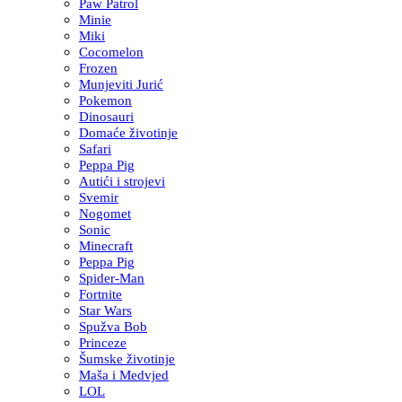
Paw Patrol
Minie
Miki
Cocomelon
Frozen
Munjeviti Jurić
Pokemon
Dinosauri
Domaće životinje
Safari
Peppa Pig
Autići i strojevi
Svemir
Nogomet
Sonic
Minecraft
Peppa Pig
Spider-Man
Fortnite
Star Wars
Spužva Bob
Princeze
Šumske životinje
Maša i Medvjed
LOL