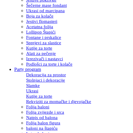
Šečerne mase fondant
Ukrasi od marcipana
Boja za kolače
Jestivi flomasteri
Acetatna folija
Lollipop Štapići
Fontane i prskalice
Sprejevi za slastice
Kutije za torte
Alati za pečenje
Izrezivači i nastavci
Podlošci za torte i kolače
Party program
Dekoracija za prostor
Stolnjaci i dekoracije
Slamke
Ukrasi
Kutije za torte
Rekviziti za momačke i djevojačke
Folija baloni
Folija zvijezde i srca
Natpis od balona
Folija balon figura
baloni na štapiću