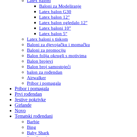
Latex baloni
Baloni za Modeliranje
Latex balon G30
Latex balon 12″
Latex balon ogledalo 12″
Latex baloni 10″
Latex balon 5″
Latex baloni s tiskom
Baloni za djevojačku i momačku
Baloni za promociju
Balon folija okrugli s motivima
Balon brojevi
Balon broj samostojeći
balon za rođendan
Airwalker
Pribor i pomagala
Pribor i pomagala
Prvi rođendan
Jestive pokrivke
Girlande
Novo
Tematski rođendani
Barbie
Bing
Baby Shark