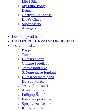
Lilo i Stitch
My Little Pony
Betmen
Gabby’s Dollhouse
Blue’s Clues
Super Mario
Avengers
Dekoracije od balona
BALONI NA HRVATSKOM JEZIKU
Jestivi ukrasi za torte
Posipi
Toperi
Ukrasi za torte
Glazure i preljevi
Jestive pokrivke
Šečerne mase fondant
Ukrasi od marcipana
Boja za kolače
Jestivi flomasteri
Acetatna folija
Lollipop Štapići
Fontane i prskalice
Sprejevi za slastice
Kutije za torte