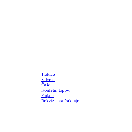
Trakice
Salvete
Čaše
Konfetni topovi
Pinjate
Rekviziti za fotkanje