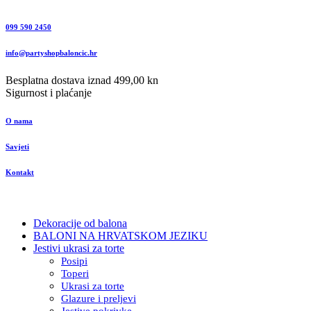
099 590 2450
info@partyshopbaloncic.hr
Besplatna dostava iznad 499,00 kn
Sigurnost i plaćanje
O nama
Savjeti
Kontakt
Dekoracije od balona
BALONI NA HRVATSKOM JEZIKU
Jestivi ukrasi za torte
Posipi
Toperi
Ukrasi za torte
Glazure i preljevi
Jestive pokrivke