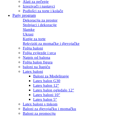
Alati za pečenje
Izrezivači i nastavci
Podlošci za torte i kolače
Party program
Dekoracija za prostor
Stolnjaci i dekoracije
Slamke
Ukrasi
Kutije za torte
Rekviziti za momačke i djevojačke
Folija baloni
Folija zvijezde i srca
Natpis od balona
Folija balon figura
baloni na štapiću
Latex baloni
Baloni za Modeliranje
Latex balon G30
Latex balon 12″
Latex balon ogledalo 12″
Latex baloni 10″
Latex balon 5″
Latex baloni s tiskom
Baloni za djevojačku i momačku
Baloni za promociju