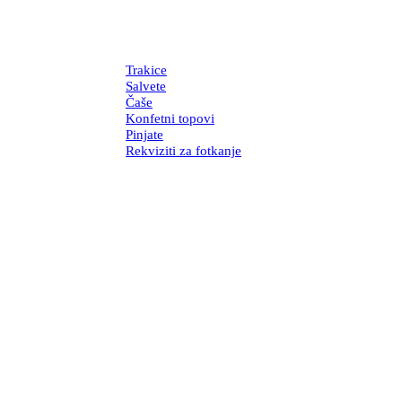
Trakice
Salvete
Čaše
Konfetni topovi
Pinjate
Rekviziti za fotkanje