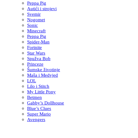
Peppa Pig
Autići i strojevi
Svemir
Nogomet
Sonic
Minecraft
Peppa Pig
Spider-Man
Fortnite
Star Wars
Spužva Bob
Princeze
Šumske životinje
Maša i Medvjed
LOL
Lilo i Stitch
My Little Pony
Betmen
Gabby’s Dollhouse
Blue’s Clues
Super Mario
Avengers