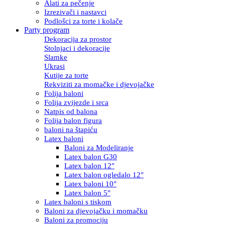
Alati za pečenje
Izrezivači i nastavci
Podlošci za torte i kolače
Party program
Dekoracija za prostor
Stolnjaci i dekoracije
Slamke
Ukrasi
Kutije za torte
Rekviziti za momačke i djevojačke
Folija baloni
Folija zvijezde i srca
Natpis od balona
Folija balon figura
baloni na štapiću
Latex baloni
Baloni za Modeliranje
Latex balon G30
Latex balon 12″
Latex balon ogledalo 12″
Latex baloni 10″
Latex balon 5″
Latex baloni s tiskom
Baloni za djevojačku i momačku
Baloni za promociju