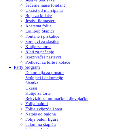
Šečerne mase fondant
Ukrasi od marcipana
Boja za kolače
Jestivi flomasteri
Acetatna folija
Lollipop Štapići
Fontane i prskalice
Sprejevi za slastice
Kutije za torte
Alati za pečenje
Izrezivači i nastavci
Podlošci za torte i kolače
Party program
Dekoracija za prostor
Stolnjaci i dekoracije
Slamke
Ukrasi
Kutije za torte
Rekviziti za momačke i djevojačke
Folija baloni
Folija zvijezde i srca
Natpis od balona
Folija balon figura
baloni na štapiću