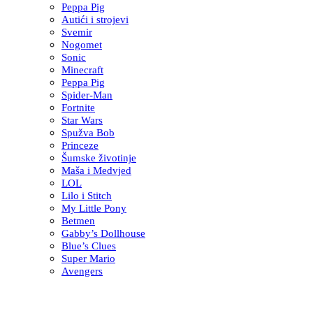
Peppa Pig
Autići i strojevi
Svemir
Nogomet
Sonic
Minecraft
Peppa Pig
Spider-Man
Fortnite
Star Wars
Spužva Bob
Princeze
Šumske životinje
Maša i Medvjed
LOL
Lilo i Stitch
My Little Pony
Betmen
Gabby’s Dollhouse
Blue’s Clues
Super Mario
Avengers