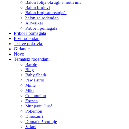
Balon folija okrugli s motivima
Balon brojevi
Balon broj samostojeći
balon za rođendan
Airwalker
Pribor i pomagala
Pribor i pomagala
Prvi rođendan
Jestive pokrivke
Girlande
Novo
Tematski rođendani
Barbie
Bing
Baby Shark
Paw Patrol
Minie
Miki
Cocomelon
Frozen
Munjeviti Jurić
Pokemon
Dinosauri
Domaće životinje
Safari