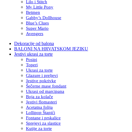
Lilo i Stitch
My Little Pony
Betmen
Gabby’s Dollhouse
Blue’s Clues
Super Mario
Avengers
Dekoracije od balona
BALONI NA HRVATSKOM JEZIKU
Jestivi ukrasi za torte
Posipi
Toperi
Ukrasi za torte
Glazure i preljevi
Jestive pokrivke
Šečerne mase fondant
Ukrasi od marcipana
Boja za kolače
Jestivi flomasteri
Acetatna folija
Lollipop Štapići
Fontane i prskalice
Sprejevi za slastice
Kutije za torte