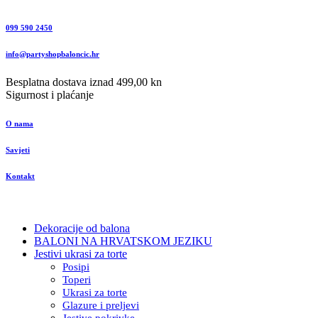
099 590 2450
info@partyshopbaloncic.hr
Besplatna dostava iznad 499,00 kn
Sigurnost i plaćanje
O nama
Savjeti
Kontakt
Dekoracije od balona
BALONI NA HRVATSKOM JEZIKU
Jestivi ukrasi za torte
Posipi
Toperi
Ukrasi za torte
Glazure i preljevi
Jestive pokrivke