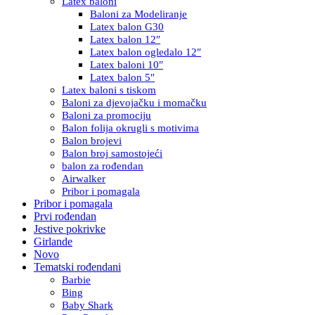
Latex baloni
Baloni za Modeliranje
Latex balon G30
Latex balon 12″
Latex balon ogledalo 12″
Latex baloni 10″
Latex balon 5″
Latex baloni s tiskom
Baloni za djevojačku i momačku
Baloni za promociju
Balon folija okrugli s motivima
Balon brojevi
Balon broj samostojeći
balon za rođendan
Airwalker
Pribor i pomagala
Pribor i pomagala
Prvi rođendan
Jestive pokrivke
Girlande
Novo
Tematski rođendani
Barbie
Bing
Baby Shark