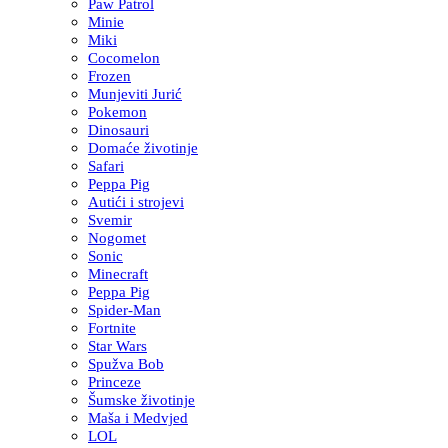
Paw Patrol
Minie
Miki
Cocomelon
Frozen
Munjeviti Jurić
Pokemon
Dinosauri
Domaće životinje
Safari
Peppa Pig
Autići i strojevi
Svemir
Nogomet
Sonic
Minecraft
Peppa Pig
Spider-Man
Fortnite
Star Wars
Spužva Bob
Princeze
Šumske životinje
Maša i Medvjed
LOL