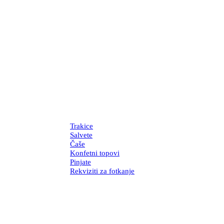
Trakice
Salvete
Čaše
Konfetni topovi
Pinjate
Rekviziti za fotkanje