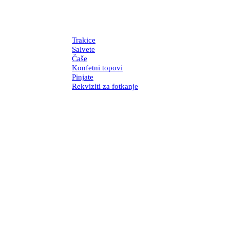
Trakice
Salvete
Čaše
Konfetni topovi
Pinjate
Rekviziti za fotkanje