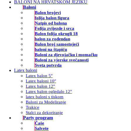
BALONI NA HRVATSKOM JEZIKU
Baloni
Balon brojevi
folija balon figura
Natpis od balona
Folija zvijezde i srca
Balon folija okrugli 18
balon za rođendan
Balon broj samostojeći
baloni na štapiću
Baloni za djevojačku i momačku
Baloni za vjerske svečanosti
Sveta potvrda
Latex baloni
Latex balon 5″
Latex baloni 10″
Latex balon 12″
Latex balon ogledalo 12″
latex baloni s tiskom
Baloni za Modeliranje
Trakice
Stalci za dekoriranje
Party program
Čaše
Salvete