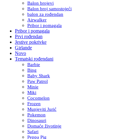
Balon brojevi
Balon broj samostojeći
balon za rođendan
Airwalker
Pribor i pomagala
Pribor i pomagala
Prvi rođendan
Jestive pokrivke
Girlande
Novo
Tematski rođendani
Barbie
Bing
Baby Shark
Paw Patrol
Minie
Miki
Cocomelon
Frozen
Munjeviti Jurić
Pokemon
Dinosauri
Domaće životinje
Safari
Peppa Pig