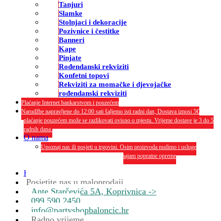
Tanjuri
Slamke
Stolnjaci i dekoracije
Pozivnice i čestitke
Banneri
Kape
Pinjate
Rođendanski rekviziti
Konfetni topovi
Rekviziti za momačke i djevojačke
rođendanski rekviziti
Plaćanje Internet bankarstvom i pouzećem
Narudžbe napravljene do 12:00 sati šaljemo isti radni dan, Dostava iznosi 5€
plaćanje pouzećem može se razlikovati ovisno o mjestu. Vrijeme dostave je 3 do 5
radnih dana.
O nama
Upoznaj nas ili posjeti u trgovini. Osim proizvoda nudimo i usluge
dekoriranja interijera i eksterija te najam popratne opreme
O nama
Kontakt
Posjetite nas u maloprodaji
Ante Starčevića 5A, Koprivnica ->
099 590 2450
info@partyshopbaloncic.hr
Radno vrijeme