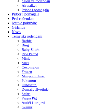
balon za rođendan
Airwalker
Pribor i pomagala
Pribor i pomagala
Prvi rođendan
Jestive pokrivke
Girlande
Novo
Tematski rođendani
Barbie
Bing
Baby Shark
Paw Patrol
Minie
Miki
Cocomelon
Frozen
Munjeviti Jurić
Pokemon
Dinosauri
Domaće životinje
Safari
Peppa Pig
Autići i strojevi
Svemir