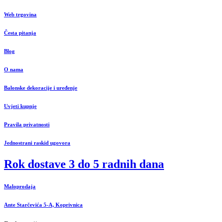
Web trgovina
Česta pitanja
Blog
O nama
Balonske dekoracije i uređenje
Uvjeti kupnje
Pravila privatnosti
Jednostrani raskid ugovora
Rok dostave 3 do 5 radnih dana
Maloprodaja
Ante Starčevića 5-A, Koprivnica