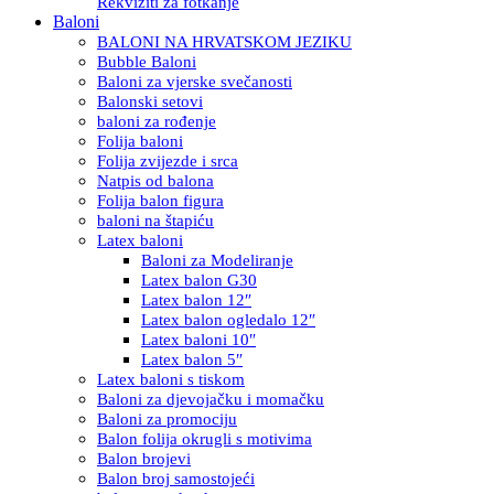
Rekviziti za fotkanje
Baloni
BALONI NA HRVATSKOM JEZIKU
Bubble Baloni
Baloni za vjerske svečanosti
Balonski setovi
baloni za rođenje
Folija baloni
Folija zvijezde i srca
Natpis od balona
Folija balon figura
baloni na štapiću
Latex baloni
Baloni za Modeliranje
Latex balon G30
Latex balon 12″
Latex balon ogledalo 12″
Latex baloni 10″
Latex balon 5″
Latex baloni s tiskom
Baloni za djevojačku i momačku
Baloni za promociju
Balon folija okrugli s motivima
Balon brojevi
Balon broj samostojeći