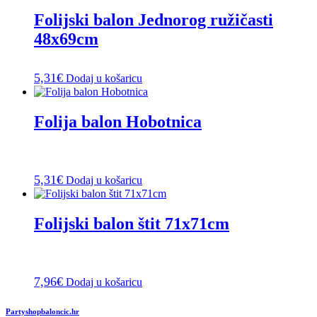
Folijski balon Jednorog ružičasti
48x69cm
5,31
€
Dodaj u košaricu
Folija balon Hobotnica
5,31
€
Dodaj u košaricu
Folijski balon štit 71x71cm
7,96
€
Dodaj u košaricu
Partyshopbaloncic.hr