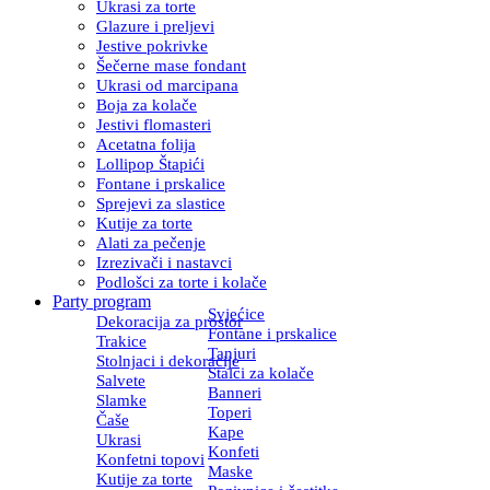
Ukrasi za torte
Glazure i preljevi
Jestive pokrivke
Šečerne mase fondant
Ukrasi od marcipana
Boja za kolače
Jestivi flomasteri
Acetatna folija
Lollipop Štapići
Fontane i prskalice
Sprejevi za slastice
Kutije za torte
Alati za pečenje
Izrezivači i nastavci
Podlošci za torte i kolače
Party program
Svjećice
Dekoracija za prostor
Fontane i prskalice
Trakice
Tanjuri
Stolnjaci i dekoracije
Stalci za kolače
Salvete
Banneri
Slamke
Toperi
Čaše
Kape
Ukrasi
Konfeti
Konfetni topovi
Maske
Kutije za torte