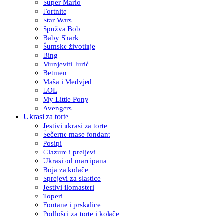
Super Mario
Fortnite
Star Wars
Spužva Bob
Baby Shark
Šumske životinje
Bing
Munjeviti Jurić
Betmen
Maša i Medvjed
LOL
My Little Pony
Avengers
Ukrasi za torte
Jestivi ukrasi za torte
Šečerne mase fondant
Posipi
Glazure i preljevi
Ukrasi od marcipana
Boja za kolače
Sprejevi za slastice
Jestivi flomasteri
Toperi
Fontane i prskalice
Podlošci za torte i kolače