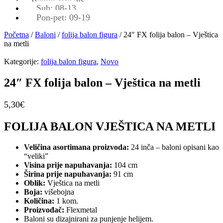
Sub: 08-13
Pon-pet: 09-19
Početna
/
Baloni
/
folija balon figura
/ 24″ FX folija balon – Vještica
na metli
Kategorije:
folija balon figura
,
Novo
24″ FX folija balon – Vještica na metli
5,30
€
FOLIJA BALON VJEŠTICA NA METLI
Veličina asortimana proizvoda:
24 inča – baloni opisani kao
“veliki”
Visina prije napuhavanja:
104 cm
Širina prije napuhavanja:
91 cm
Oblik:
Vještica na metli
Boja:
višebojna
Količina:
1 kom.
Proizvođač:
Flexmetal
Baloni su dizajnirani za punjenje helijem.