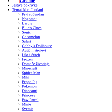
Girlande
Jestive pokrivke
Tematski rođendani
Prvi rođendan
Nogomet
Barbie
Blue’s Clues
Sonic
Cocomelon
Safari
Gabby’s Dollhouse
Autići i strojevi
Lilo i Stitch
Frozen
Domaće životinje
Minecraft
Spider-Man
Miki
Peppa Pig
Pokemon
Dinosauri
Princeze
Paw Patrol
Minie
Svemir