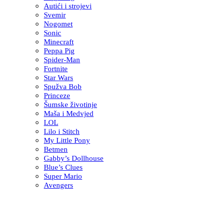
Autići i strojevi
Svemir
Nogomet
Sonic
Minecraft
Peppa Pig
Spider-Man
Fortnite
Star Wars
Spužva Bob
Princeze
Šumske životinje
Maša i Medvjed
LOL
Lilo i Stitch
My Little Pony
Betmen
Gabby’s Dollhouse
Blue’s Clues
Super Mario
Avengers