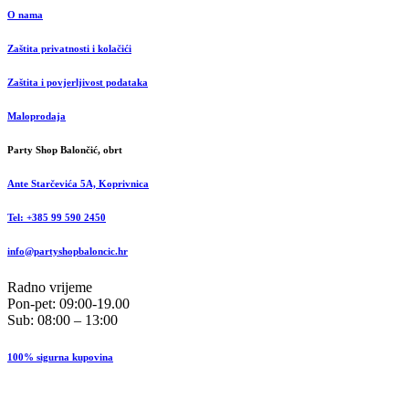
O nama
Zaštita privatnosti i kolačići
Zaštita i povjerljivost podataka
Maloprodaja
Party Shop Balončić, obrt
Ante Starčevića 5A, Koprivnica
Tel: +385 99 590 2450
info@partyshopbaloncic.hr
Radno vrijeme
Pon-pet: 09:00-19.00
Sub: 08:00 – 13:00
100% sigurna kupovina