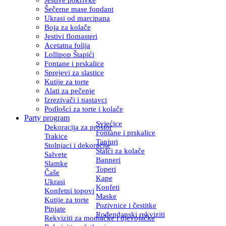
Šečerne mase fondant
Ukrasi od marcipana
Boja za kolače
Jestivi flomasteri
Acetatna folija
Lollipop Štapići
Fontane i prskalice
Sprejevi za slastice
Kutije za torte
Alati za pečenje
Izrezivači i nastavci
Podlošci za torte i kolače
Party program
Svjećice
Dekoracija za prostor
Fontane i prskalice
Trakice
Tanjuri
Stolnjaci i dekoracije
Stalci za kolače
Salvete
Banneri
Slamke
Toperi
Čaše
Kape
Ukrasi
Konfeti
Konfetni topovi
Maske
Kutije za torte
Pozivnice i čestitke
Pinjate
Rođendanski rekviziti
Rekviziti za momačke i djevojačke