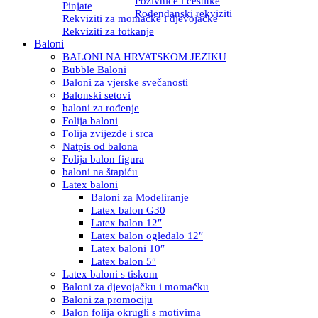
Pozivnice i čestitke
Pinjate
Rođendanski rekviziti
Rekviziti za momačke i djevojačke
Rekviziti za fotkanje
Baloni
BALONI NA HRVATSKOM JEZIKU
Bubble Baloni
Baloni za vjerske svečanosti
Balonski setovi
baloni za rođenje
Folija baloni
Folija zvijezde i srca
Natpis od balona
Folija balon figura
baloni na štapiću
Latex baloni
Baloni za Modeliranje
Latex balon G30
Latex balon 12″
Latex balon ogledalo 12″
Latex baloni 10″
Latex balon 5″
Latex baloni s tiskom
Baloni za djevojačku i momačku
Baloni za promociju
Balon folija okrugli s motivima