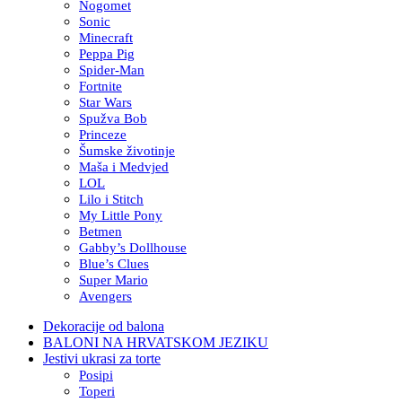
Nogomet
Sonic
Minecraft
Peppa Pig
Spider-Man
Fortnite
Star Wars
Spužva Bob
Princeze
Šumske životinje
Maša i Medvjed
LOL
Lilo i Stitch
My Little Pony
Betmen
Gabby’s Dollhouse
Blue’s Clues
Super Mario
Avengers
Dekoracije od balona
BALONI NA HRVATSKOM JEZIKU
Jestivi ukrasi za torte
Posipi
Toperi