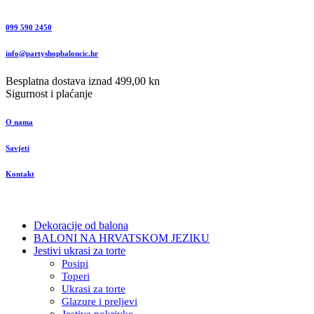
099 590 2450
info@partyshopbaloncic.hr
Besplatna dostava iznad 499,00 kn
Sigurnost i plaćanje
O nama
Savjeti
Kontakt
Dekoracije od balona
BALONI NA HRVATSKOM JEZIKU
Jestivi ukrasi za torte
Posipi
Toperi
Ukrasi za torte
Glazure i preljevi
Jestive pokrivke